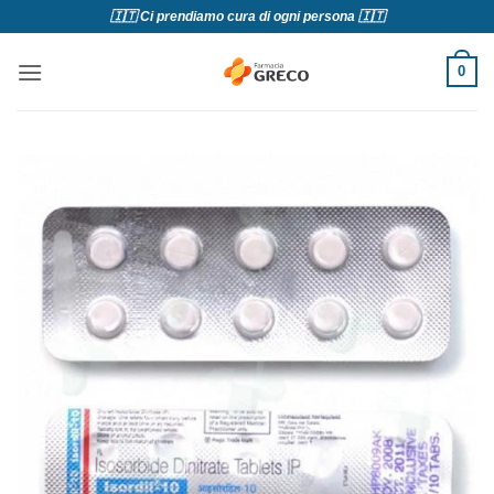
Salta
🇮🇹 Ci prendiamo cura di ogni persona 🇮🇹
ai
contenuti
0