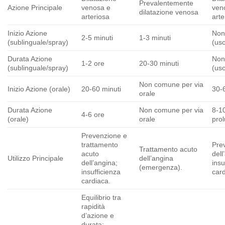
Prevalentemente
Azione Principale
venosa e
ven
dilatazione venosa
arteriosa
arte
Inizio Azione
Non
2-5 minuti
1-3 minuti
(sublinguale/spray)
(uso
Durata Azione
Non
1-2 ore
20-30 minuti
(sublinguale/spray)
(uso
Non comune per via
Inizio Azione (orale)
20-60 minuti
30-
orale
Durata Azione
Non comune per via
8-10
4-6 ore
(orale)
orale
pro
Prevenzione e
trattamento
Pre
Trattamento acuto
acuto
dell
Utilizzo Principale
dell’angina
dell’angina;
insu
(emergenza).
insufficienza
card
cardiaca.
Equilibrio tra
rapidità
d’azione e
durata;