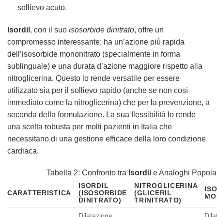
sollievo acuto.
Isordil
, con il suo
isosorbide dinitrato
, offre un
compromesso interessante: ha un’azione più rapida
dell’isosorbide mononitrato (specialmente in forma
sublinguale) e una durata d’azione maggiore rispetto alla
nitroglicerina. Questo lo rende versatile per essere
utilizzato sia per il sollievo rapido (anche se non così
immediato come la nitroglicerina) che per la prevenzione, a
seconda della formulazione. La sua flessibilità lo rende
una scelta robusta per molti pazienti in Italia che
necessitano di una gestione efficace della loro condizione
cardiaca.
Tabella 2: Confronto tra
Isordil
e Analoghi Popola
ISORDIL
NITROGLICERINA
IS
CARATTERISTICA
(ISOSORBIDE
(GLICERIL
MO
DINITRATO)
TRINITRATO)
Dilatazione
Dila