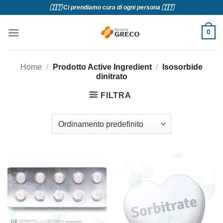
Salta
🇮🇹 Ci prendiamo cura di ogni persona 🇮🇹
ai
contenuti
0
Home
/
Prodotto Active Ingredient
/
Isosorbide
dinitrato
FILTRA