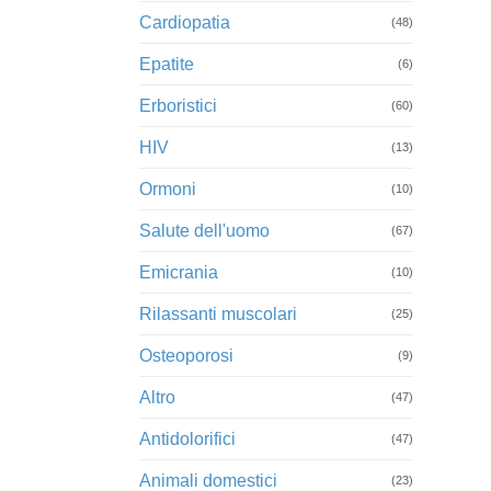
Cardiopatia
(48)
Epatite
(6)
Erboristici
(60)
HIV
(13)
Ormoni
(10)
Salute dell'uomo
(67)
Emicrania
(10)
Rilassanti muscolari
(25)
Osteoporosi
(9)
Altro
(47)
Antidolorifici
(47)
Animali domestici
(23)