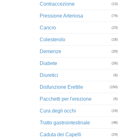
Contraccezione
(13)
Pressione Arteriosa
(74)
Cancro
(23)
Colesterolo
(18)
Demenze
(20)
Diabete
(26)
Diuretici
(6)
Disfunzione Erettile
(150)
Pacchetti per l'erezione
(5)
Cura degli occhi
(19)
Tratto gastrointestinale
(48)
Caduta dei Capelli
(24)