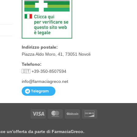
Indirizzo postale:
Piazza Aldo Moro, 41, 73051 Novoli
Telefono:
🇮🇹 +39-350-8507594
info@farmaciagreco.net
Visa
MasterCard
BitCoin
Discover
isce un'offerta da parte di FarmaciaGreco.