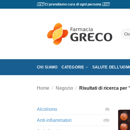
Salta
🇮🇹 Ci prendiamo cura di ogni persona 🇮🇹
ai
contenuti
Cerc
CHI SIAMO
CATEGORIE
SALUTE DELL’UOM
Home
/
Negozio
/
Risultati di ricerca per
Alcolismo
(5)
Anti-infiammatori
(31)