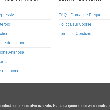
EGORIE PRINCIPALI
AIUTO E SUPPORTO
epressivi
FAQ – Domande Frequenti
terolo
Politica sui Cookie
otici
Termini e Condizioni
lute delle donne
ione Arteriosa
ania
e dell’uomo
proprietà delle rispettive aziende. Nulla su questo sito web costitu