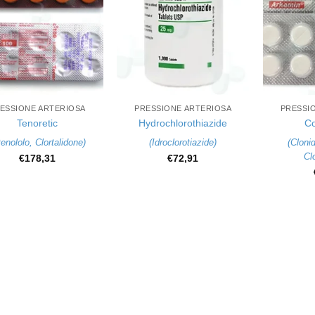
+
+
ESSIONE ARTERIOSA
PRESSIONE ARTERIOSA
PRESSI
Tenoretic
Hydrochlorothiazide
C
enololo
,
Clortalidone
)
(
Idroclorotiazide
)
(
Clonid
Cl
€
178,31
€
72,91