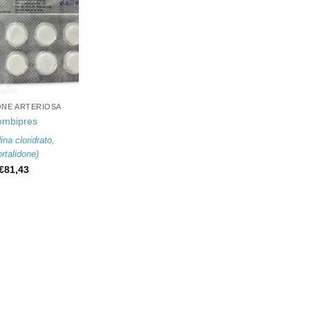
ONE ARTERIOSA
ombipres
ina cloridrato
,
ortalidone
)
€
81,43