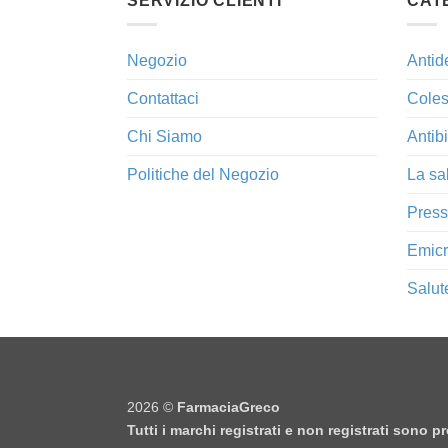
SERVIZIO CLIENTI
CAT
Negozio
Antid
Contattaci
Coles
Chi Siamo
Antibi
Politiche del Negozio
La sa
Press
Emicr
Salut
2026 ©
FarmaciaGreco
Tutti i marchi registrati e non registrati sono 