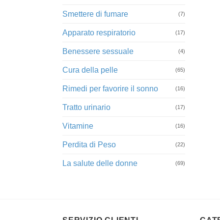
Smettere di fumare
(7)
Apparato respiratorio
(17)
Benessere sessuale
(4)
Cura della pelle
(65)
Rimedi per favorire il sonno
(16)
Tratto urinario
(17)
Vitamine
(16)
Perdita di Peso
(22)
La salute delle donne
(69)