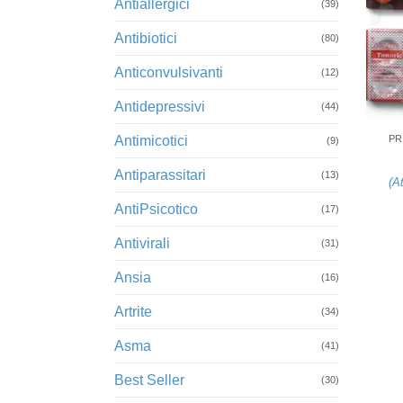
Antiallergici
(39)
Antibiotici
(80)
Anticonvulsivanti
(12)
Antidepressivi
+
(44)
Antimicotici
PR
(9)
Antiparassitari
(13)
(
At
AntiPsicotico
(17)
Antivirali
(31)
Ansia
(16)
Artrite
(34)
Asma
(41)
Best Seller
(30)