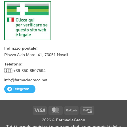
Indirizzo postale:
Piazza Aldo Moro, 41, 73051 Novoli
Telefono:
🇮🇹 +39-350-8507594
info@farmaciagreco.net
Visa
MasterCard
BitCoin
Discover
2026 ©
FarmaciaGreco
Tutti i marchi registrati e non registrati sono proprietà delle