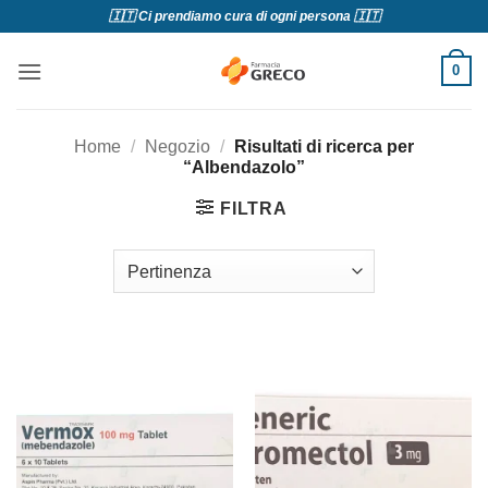
Salta
🇮🇹 Ci prendiamo cura di ogni persona 🇮🇹
ai
contenuti
0
Home
/
Negozio
/
Risultati di ricerca per
“Albendazolo”
FILTRA