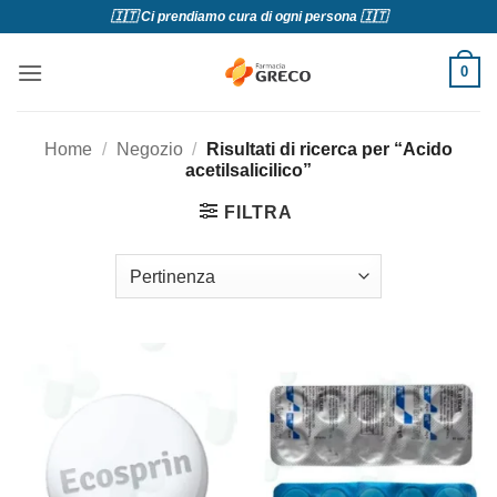
Salta
🇮🇹 Ci prendiamo cura di ogni persona 🇮🇹
ai
contenuti
0
Home
/
Negozio
/
Risultati di ricerca per “Acido
acetilsalicilico”
FILTRA