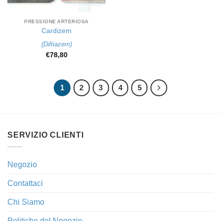
PRESSIONE ARTERIOSA
Cardizem
(
Diltiazem
)
€
78,80
1
2
3
4
5
SERVIZIO CLIENTI
Negozio
Contattaci
Chi Siamo
Politiche del Negozio