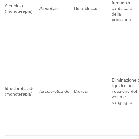
frequenza
Atenololo
Atenololo
Beta-blocco
cardiaca e
(monoterapia)
della
pressione.
Eliminazione 
liquidi e sali,
Idroclorotiazide
Idroclorotiazide
Diuresi
riduzione del
(monoterapia)
volume
sanguigno.