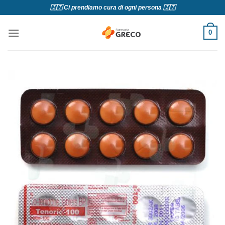
Salta
🇮🇹 Ci prendiamo cura di ogni persona 🇮🇹
ai
contenuti
0