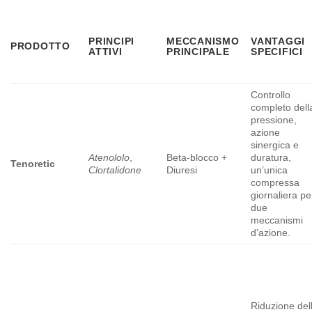
PRINCIPI
MECCANISMO
VANTAGGI
PRODOTTO
ATTIVI
PRINCIPALE
SPECIFICI
Controllo
completo dell
pressione,
azione
sinergica e
Atenololo
,
Beta-blocco +
duratura,
Tenoretic
Clortalidone
Diuresi
un’unica
compressa
giornaliera pe
due
meccanismi
d’azione.
Riduzione del