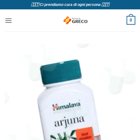
Salta
🇮🇹 Ci prendiamo cura di ogni persona 🇮🇹
ai
contenuti
0