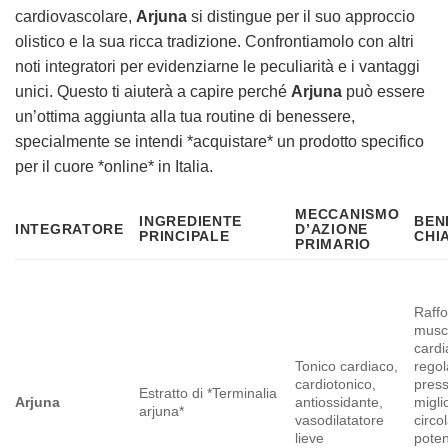
cardiovascolare,
Arjuna
si distingue per il suo approccio
olistico e la sua ricca tradizione. Confrontiamolo con altri
noti integratori per evidenziarne le peculiarità e i vantaggi
unici. Questo ti aiuterà a capire perché
Arjuna
può essere
un’ottima aggiunta alla tua routine di benessere,
specialmente se intendi *acquistare* un prodotto specifico
per il cuore *online* in Italia.
MECCANISMO
INGREDIENTE
BEN
INTEGRATORE
D’AZIONE
PRINCIPALE
CHI
PRIMARIO
Raffo
musc
cardi
Tonico cardiaco,
regol
cardiotonico,
press
Estratto di *Terminalia
Arjuna
antiossidante,
migli
arjuna*
vasodilatatore
circo
lieve
pote