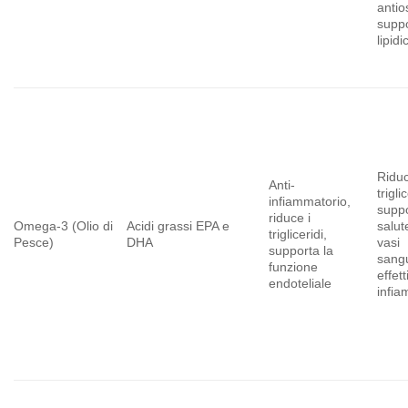
antio
supp
lipidi
Riduc
Anti-
trigli
infiammatorio,
suppo
riduce i
Omega-3 (Olio di
Acidi grassi EPA e
salut
trigliceridi,
Pesce)
DHA
vasi
supporta la
sangu
funzione
effett
endoteliale
infia