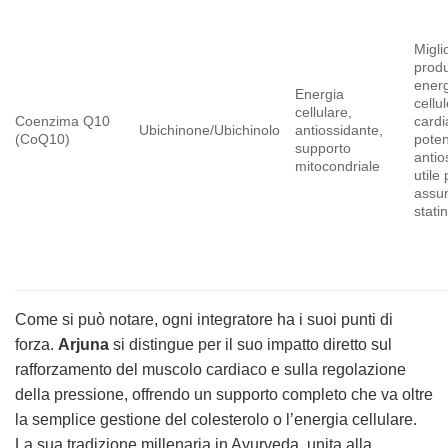
Migli
produ
energ
Energia
cellu
cellulare,
Coenzima Q10
cardi
Ubichinone/Ubichinolo
antiossidante,
(CoQ10)
pote
supporto
antio
mitocondriale
utile 
assu
stati
Come si può notare, ogni integratore ha i suoi punti di
forza.
Arjuna
si distingue per il suo impatto diretto sul
rafforzamento del muscolo cardiaco e sulla regolazione
della pressione, offrendo un supporto completo che va oltre
la semplice gestione del colesterolo o l’energia cellulare.
La sua tradizione millenaria in Ayurveda, unita alla