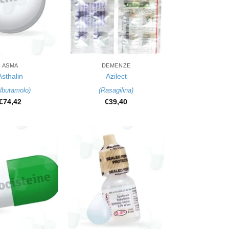
+
ASMA
DEMENZE
Asthalin
Azilect
lbutamolo
)
(
Rasagilina
)
€
74,42
€
39,40