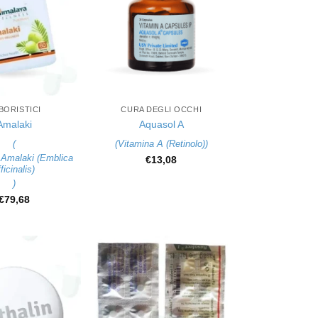
+
BORISTICI
CURA DEGLI OCCHI
Amalaki
Aquasol A
(
(
Vitamina A (Retinolo)
)
i Amalaki (Emblica
€
13,08
fficinalis)
)
€
79,68