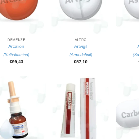
+
+
DEMENZE
ALTRO
Arcalion
Artvigil
(
Sulbutiamina
)
(
Armodafinil
)
(
Sa
€
99,43
€
57,10