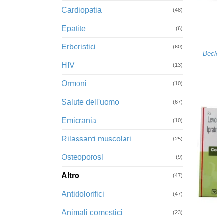
+
Cardiopatia
(48)
Epatite
(6)
Erboristici
(60)
Becl
HIV
(13)
Ormoni
(10)
Salute dell'uomo
(67)
Emicrania
(10)
Rilassanti muscolari
(25)
Osteoporosi
(9)
Altro
(47)
Antidolorifici
(47)
+
Animali domestici
(23)