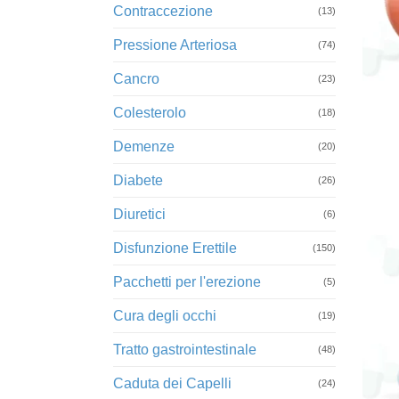
Contraccezione
(13)
Pressione Arteriosa
(74)
Cancro
(23)
+
Colesterolo
(18)
Demenze
(20)
Diabete
(26)
Diuretici
(6)
Disfunzione Erettile
(150)
Pacchetti per l'erezione
(5)
Cura degli occhi
(19)
Tratto gastrointestinale
(48)
Caduta dei Capelli
(24)