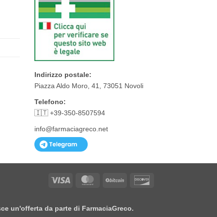
Indirizzo postale:
Piazza Aldo Moro, 41, 73051 Novoli
Telefono:
🇮🇹 +39-350-8507594
info@farmaciagreco.net
Visa
MasterCard
BitCoin
Discover
isce un'offerta da parte di FarmaciaGreco.