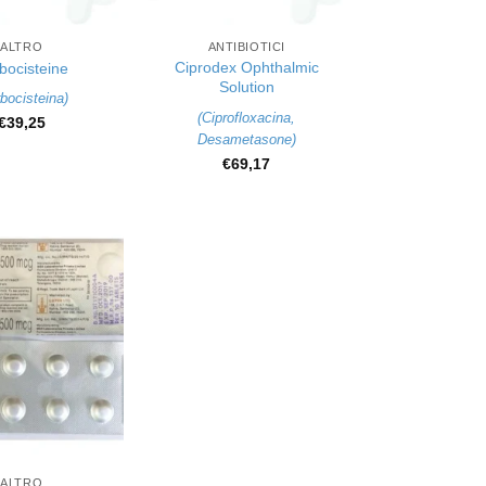
+
ALTRO
ANTIBIOTICI
Ciprodex Ophthalmic
bocisteine
Solution
bocisteina
)
(
Ciprofloxacina
,
€
39,25
Desametasone
)
€
69,17
ALTRO