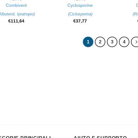
Combivent
Cyclosporine
Albuterol
,
Ipratropio
)
(
Ciclosporina
)
(
Ro
€
111,64
€
37,77
1
2
3
4