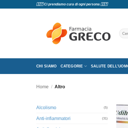
Salta
🇮🇹 Ci prendiamo cura di ogni persona 🇮🇹
ai
contenuti
Cerc
CHI SIAMO
CATEGORIE
SALUTE DELL’UOM
Home
/
Altro
Alcolismo
(5)
Anti-infiammatori
(31)