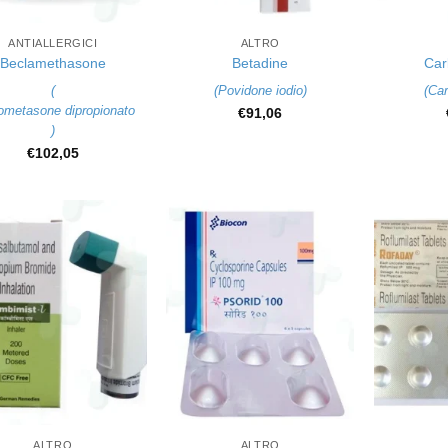
+
+
ANTIALLERGICI
ALTRO
Beclamethasone
Betadine
Car
(
(
Povidone iodio
)
(
Car
ometasone dipropionato
€
91,06
)
€
102,05
+
+
ALTRO
ALTRO