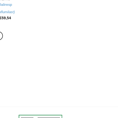
Daliresp
flumilast
)
€
59,54