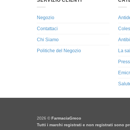
SERVIZIO CLIENTI
CAT
Negozio
Antid
Contattaci
Coles
Chi Siamo
Antibi
Politiche del Negozio
La sa
Press
Emicr
Salut
2026 ©
FarmaciaGreco
Tutti i marchi registrati e non registrati sono 