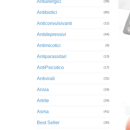
Antiallergici
(39)
Antibiotici
(80)
Anticonvulsivanti
(12)
Antidepressivi
+
(44)
Antimicotici
(9)
Antiparassitari
(13)
AntiPsicotico
(17)
Antivirali
(31)
Ansia
(16)
Artrite
(34)
Asma
(41)
Best Seller
(30)