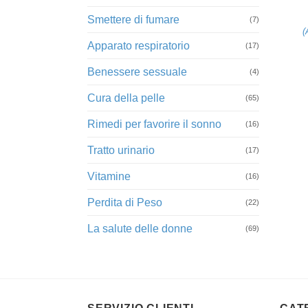
Smettere di fumare
(7)
(
Apparato respiratorio
(17)
Benessere sessuale
(4)
Cura della pelle
(65)
Rimedi per favorire il sonno
(16)
Tratto urinario
(17)
Vitamine
(16)
Perdita di Peso
(22)
La salute delle donne
(69)