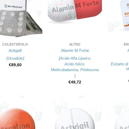
+
+
COLESTEROLO
ALTRO
ER
Actigall
Alamin M Forte
(
Ursodiolo
)
(
Acido Alfa Lipoico
,
Estratto d
Acido folico
,
€
89,60
o
Metilcobalamina
,
Piridossina
)
€
49,72