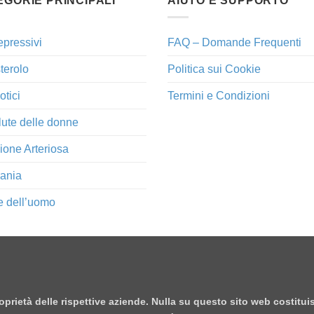
EGORIE PRINCIPALI
AIUTO E SUPPORTO
epressivi
FAQ – Domande Frequenti
terolo
Politica sui Cookie
otici
Termini e Condizioni
lute delle donne
ione Arteriosa
ania
e dell’uomo
proprietà delle rispettive aziende. Nulla su questo sito web costitu