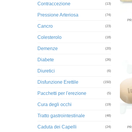
Contraccezione
(13)
+
Pressione Arteriosa
(74)
PR
Cancro
(23)
Colesterolo
(18)
Demenze
(20)
Diabete
(26)
Diuretici
(6)
Disfunzione Erettile
(150)
Pacchetti per l'erezione
(5)
Cura degli occhi
(19)
Tratto gastrointestinale
(48)
+
Caduta dei Capelli
(24)
PR