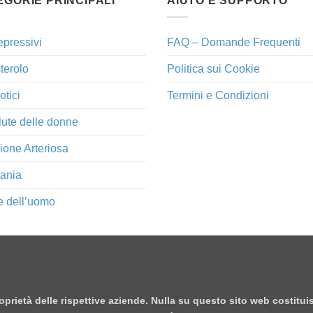
EGORIE PRINCIPALI
AIUTO E SUPPORTO
epressivi
FAQ – Domande Frequenti
terolo
Politica sui Cookie
otici
Termini e Condizioni
lute delle donne
ione Arteriosa
ania
e dell’uomo
proprietà delle rispettive aziende. Nulla su questo sito web costitu