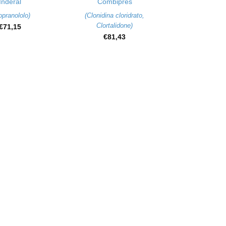
Inderal
Combipres
opranololo
)
(
Clonidina cloridrato
,
Clortalidone
)
€
71,15
€
81,43