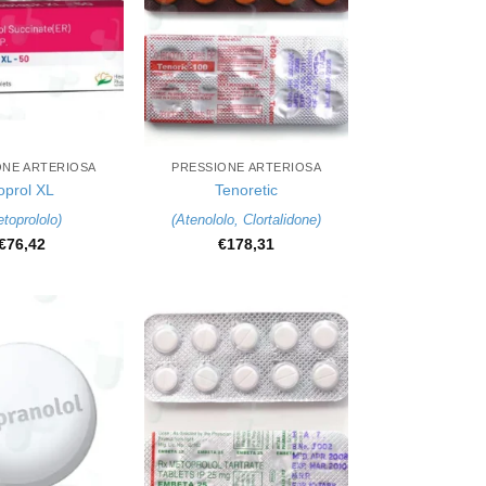
+
ONE ARTERIOSA
PRESSIONE ARTERIOSA
oprol XL
Tenoretic
toprololo
)
(
Atenololo
,
Clortalidone
)
€
76,42
€
178,31