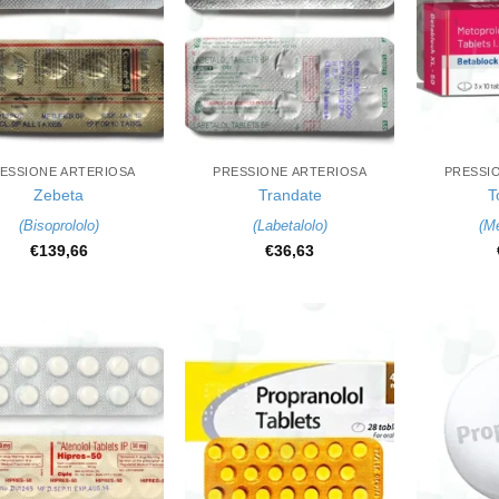
+
+
ESSIONE ARTERIOSA
PRESSIONE ARTERIOSA
PRESSI
Zebeta
Trandate
T
(
Bisoprololo
)
(
Labetalolo
)
(
Me
€
139,66
€
36,63