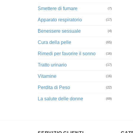
Smettere di fumare
(7)
Apparato respiratorio
(17)
Benessere sessuale
(4)
Cura della pelle
(65)
Rimedi per favorire il sonno
(16)
Tratto urinario
(17)
Vitamine
(16)
Perdita di Peso
(22)
La salute delle donne
(69)