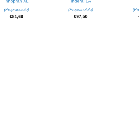
Innopran XL
Inderal LA
(
Propranololo
)
(
Propranololo
)
(
Pr
€
81,69
€
97,50