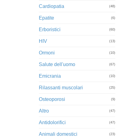
Cardiopatia
(48)
Epatite
(6)
Erboristici
(60)
HIV
(13)
Ormoni
(10)
Salute dell'uomo
(67)
Emicrania
(10)
Rilassanti muscolari
(25)
Osteoporosi
(9)
Altro
(47)
Antidolorifici
(47)
Animali domestici
(23)