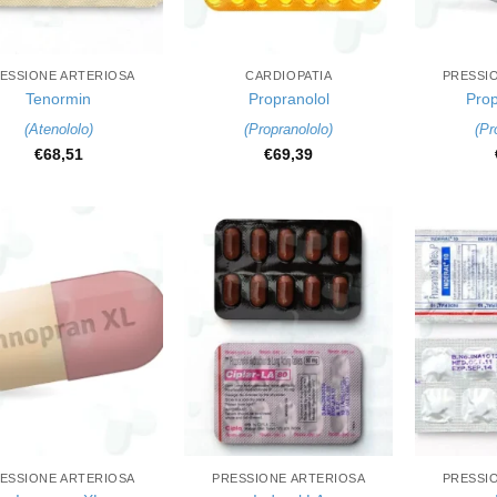
+
+
ESSIONE ARTERIOSA
CARDIOPATIA
PRESSI
Tenormin
Propranolol
Prop
(
Atenololo
)
(
Propranololo
)
(
Pr
€
68,51
€
69,39
+
+
ESSIONE ARTERIOSA
PRESSIONE ARTERIOSA
PRESSI