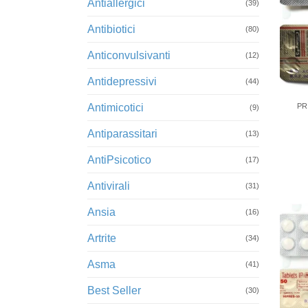
Antiallergici
(39)
Antibiotici
(80)
Anticonvulsivanti
(12)
Antidepressivi
+
(44)
Antimicotici
PR
(9)
Antiparassitari
(13)
AntiPsicotico
(17)
Antivirali
(31)
Ansia
(16)
Artrite
(34)
Asma
(41)
Best Seller
(30)