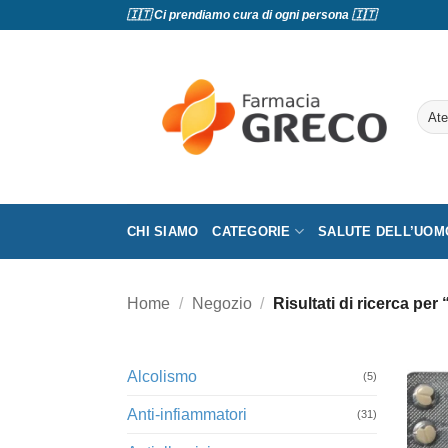
Salta
🇮🇹 Ci prendiamo cura di ogni persona 🇮🇹
ai
contenuti
Cerc
CHI SIAMO
CATEGORIE
SALUTE DELL’UOM
Home
/
Negozio
/
Risultati di ricerca per
Alcolismo
(5)
Anti-infiammatori
(31)