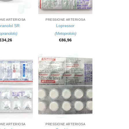
+
ONE ARTERIOSA
PRESSIONE ARTERIOSA
ranolol SR
Lopressor
opranololo
)
(
Metoprololo
)
€
34,26
€
86,96
+
ONE ARTERIOSA
PRESSIONE ARTERIOSA