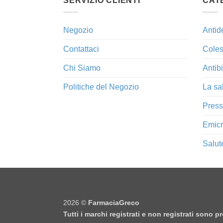
SERVIZIO CLIENTI
CAT
Negozio
Antid
Contattaci
Coles
Chi Siamo
Antibi
Politiche del Negozio
La sa
Press
Emicr
Salut
2026 ©
FarmaciaGreco
Tutti i marchi registrati e non registrati sono 