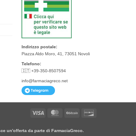
Indirizzo postale:
Piazza Aldo Moro, 41, 73051 Novoli
Telefono:
🇮🇹 +39-350-8507594
info@farmaciagreco.net
Visa
MasterCard
BitCoin
Discover
isce un'offerta da parte di FarmaciaGreco.