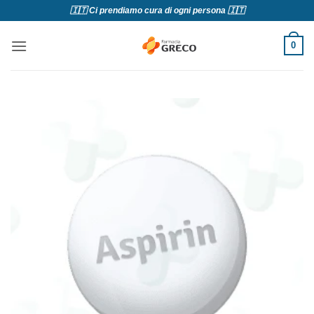
Salta
🇮🇹 Ci prendiamo cura di ogni persona 🇮🇹
ai
contenuti
0