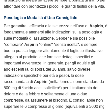
la soluzione ideale da avere sempre a portata di mano per
affrontare con prontezza i piccoli e grandi fastidi della vita.
Posologia e Modalità d’Uso Consigliate
Per garantire l’efficacia e la sicurezza nell’uso di
Aspirin
, è
fondamentale attenersi alle indicazioni sulla posologia e
sulle modalità di assunzione. Sebbene sia possibile
*comprare*
Aspirin
*online* *senza ricetta*, è sempre
buona pratica leggere attentamente il foglietto illustrativo
allegato al prodotto, che fornisce dettagli specifici e
importanti avvertenze. In generale, per gli adulti e gli
adolescenti (al di sopra dei 16 anni, salvo diverse
indicazioni specifiche per età e peso), la dose
raccomandata di
Aspirin
(nella formulazione standard da
500 mg di *acido acetilsalicilico*) per il trattamento del
dolore e della febbre è solitamente di una o due
compresse, da assumere al bisogno. È consigliabile non
superare le 6 compresse al giorno (equivalenti a 3000 mg