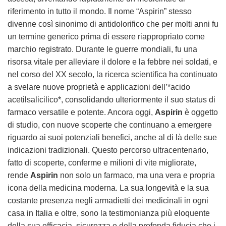
riferimento in tutto il mondo. Il nome “Aspirin” stesso
divenne così sinonimo di antidolorifico che per molti anni fu
un termine generico prima di essere riappropriato come
marchio registrato. Durante le guerre mondiali, fu una
risorsa vitale per alleviare il dolore e la febbre nei soldati, e
nel corso del XX secolo, la ricerca scientifica ha continuato
a svelare nuove proprietà e applicazioni dell’*acido
acetilsalicilico*, consolidando ulteriormente il suo status di
farmaco versatile e potente. Ancora oggi,
Aspirin
è oggetto
di studio, con nuove scoperte che continuano a emergere
riguardo ai suoi potenziali benefici, anche al di là delle sue
indicazioni tradizionali. Questo percorso ultracentenario,
fatto di scoperte, conferme e milioni di vite migliorate,
rende
Aspirin
non solo un farmaco, ma una vera e propria
icona della medicina moderna. La sua longevità e la sua
costante presenza negli armadietti dei medicinali in ogni
casa in Italia e oltre, sono la testimonianza più eloquente
della sua efficacia, sicurezza e della profonda fiducia che i