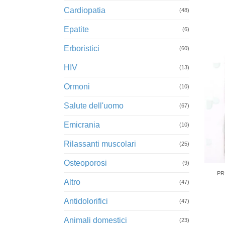
Cardiopatia
(48)
Epatite
(6)
Erboristici
(60)
HIV
(13)
Ormoni
(10)
Salute dell'uomo
(67)
Emicrania
(10)
Rilassanti muscolari
(25)
+
Osteoporosi
(9)
PR
Altro
(47)
Antidolorifici
(47)
Animali domestici
(23)