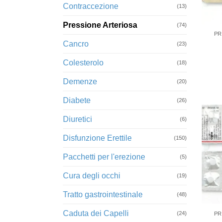
Contraccezione
(13)
+
Pressione Arteriosa
(74)
PR
Cancro
(23)
Colesterolo
(18)
Demenze
(20)
Diabete
(26)
Diuretici
(6)
Disfunzione Erettile
(150)
Pacchetti per l'erezione
(5)
Cura degli occhi
(19)
Tratto gastrointestinale
(48)
+
Caduta dei Capelli
(24)
PR