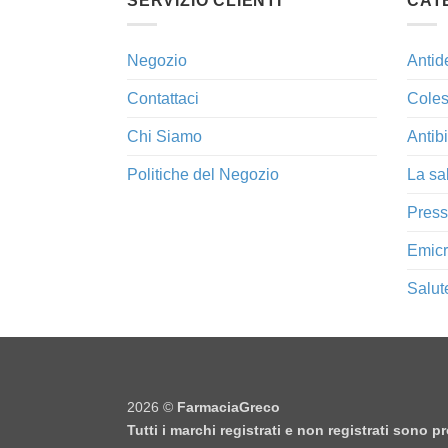
SERVIZIO CLIENTI
CAT
Negozio
Antid
Contattaci
Coles
Chi Siamo
Antibi
Politiche del Negozio
La sa
Press
Emicr
Salut
2026 ©
FarmaciaGreco
Tutti i marchi registrati e non registrati sono 