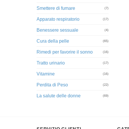
Smettere di fumare
(7)
Apparato respiratorio
(17)
Benessere sessuale
(4)
Cura della pelle
(65)
Rimedi per favorire il sonno
(16)
Tratto urinario
(17)
Vitamine
(16)
Perdita di Peso
(22)
La salute delle donne
(69)