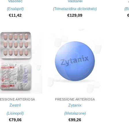
Vasotec
Vastarel
(
Enalapril
)
(
Trimetazidina dicloridrato
)
(
Bi
€
11,42
€
129,09
+
ESSIONE ARTERIOSA
PRESSIONE ARTERIOSA
Zestril
Zytanix
(
Lisinopril
)
(
Metolazone
)
€
79,06
€
99,26