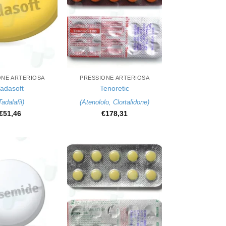
+
ONE ARTERIOSA
PRESSIONE ARTERIOSA
adasoft
Tenoretic
Tadalafil
)
(
Atenololo
,
Clortalidone
)
€
51,46
€
178,31