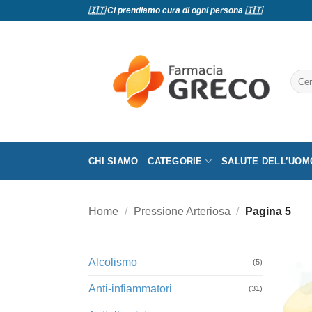
Salta
🇮🇹 Ci prendiamo cura di ogni persona 🇮🇹
ai
contenuti
Cerc
CHI SIAMO
CATEGORIE
SALUTE DELL’UOM
Home
/
Pressione Arteriosa
/
Pagina 5
Alcolismo
(5)
Anti-infiammatori
(31)