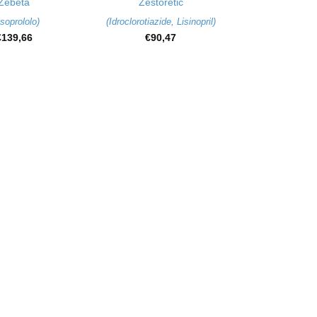
Zebeta
Zestoretic
soprololo
)
(
Idroclorotiazide
,
Lisinopril
)
€
139,66
€
90,47