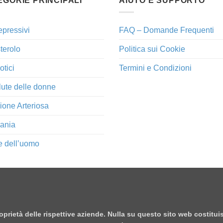
EGORIE PRINCIPALI
AIUTO E SUPPORTO
epressivi
FAQ – Domande Frequenti
terolo
Politica sui Cookie
otici
Termini e Condizioni
lute delle donne
ione Arteriosa
ania
e dell’uomo
proprietà delle rispettive aziende. Nulla su questo sito web costitu