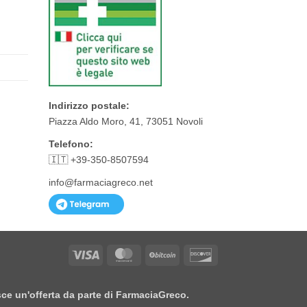
Indirizzo postale:
Piazza Aldo Moro, 41, 73051 Novoli
Telefono:
🇮🇹 +39-350-8507594
info@farmaciagreco.net
Visa
MasterCard
BitCoin
Discover
isce un'offerta da parte di FarmaciaGreco.