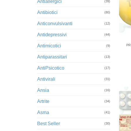
Antiallergici
(39)
Antibiotici
(80)
Anticonvulsivanti
(12)
Antidepressivi
+
(44)
Antimicotici
PR
(9)
Antiparassitari
(13)
AntiPsicotico
(17)
Antivirali
(31)
Ansia
(16)
Artrite
(34)
Asma
(41)
Best Seller
(30)