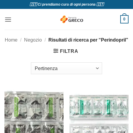
Salta
🇮🇹 Ci prendiamo cura di ogni persona 🇮🇹
ai
contenuti
0
Home
/
Negozio
/
Risultati di ricerca per “Perindopril”
FILTRA