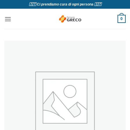
Salta
🇮🇹 Ci prendiamo cura di ogni persona 🇮🇹
ai
contenuti
0