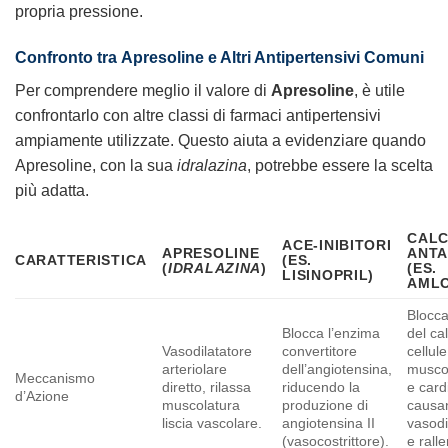
propria pressione.
Confronto tra
Apresoline
e Altri Antipertensivi Comuni
Per comprendere meglio il valore di
Apresoline
, è utile
confrontarlo con altre classi di farmaci antipertensivi
ampiamente utilizzate. Questo aiuta a evidenziare quando
Apresoline, con la sua
idralazina
, potrebbe essere la scelta
più adatta.
CALC
ACE-INIBITORI
APRESOLINE
ANTA
CARATTERISTICA
(ES.
(
IDRALAZINA
)
(ES.
LISINOPRIL)
AMLO
Blocca
Blocca l’enzima
del cal
Vasodilatatore
convertitore
cellule
arteriolare
dell’angiotensina,
muscol
Meccanismo
diretto, rilassa
riducendo la
e card
d’Azione
muscolatura
produzione di
causa
liscia vascolare.
angiotensina II
vasodi
(vasocostrittore).
e rall