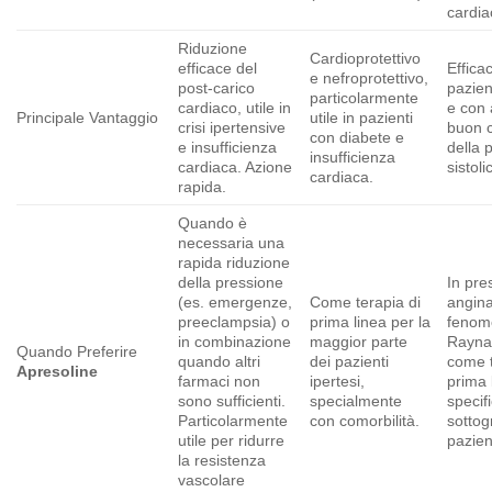
cardia
Riduzione
Cardioprotettivo
efficace del
Effica
e nefroprotettivo,
post-carico
pazien
particolarmente
cardiaco, utile in
e con
Principale Vantaggio
utile in pazienti
crisi ipertensive
buon c
con diabete e
e insufficienza
della 
insufficienza
cardiaca. Azione
sistoli
cardiaca.
rapida.
Quando è
necessaria una
rapida riduzione
della pressione
In pre
(es. emergenze,
Come terapia di
angina
preeclampsia) o
prima linea per la
fenom
in combinazione
maggior parte
Rayna
Quando Preferire
quando altri
dei pazienti
come t
Apresoline
farmaci non
ipertesi,
prima 
sono sufficienti.
specialmente
specifi
Particolarmente
con comorbilità.
sottog
utile per ridurre
pazien
la resistenza
vascolare