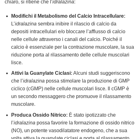
chiaro, si ritiene che l’
idralazina
:
Modifichi il Metabolismo del Calcio Intracellulare:
L’
idralazina
sembra inibire il rilascio di calcio da
depositi intracellulari e/o bloccare l’afflusso di calcio
nelle cellule attraverso i canali del calcio. Poiché il
calcio è essenziale per la contrazione muscolare, la sua
riduzione porta al rilassamento delle cellule muscolari
lisce.
Attivi la Guanylate Ciclasi:
Alcuni studi suggeriscono
che l’
idralazina
possa stimolare la produzione di GMP
ciclico (cGMP) nelle cellule muscolari lisce. Il cGMP è
un secondo messaggero che promuove il rilassamento
muscolare.
Produca Ossido Nitrico:
È stato ipotizzato che
l’
idralazina
possa favorire la formazione di ossido nitrico
(NO), un potente vasodilatatore endogeno, che a sua
volta attiva la guanylate ciclasi e porta al rilassamento.