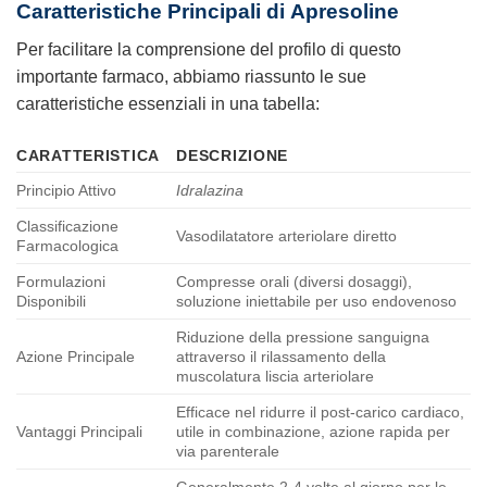
Caratteristiche Principali di
Apresoline
Per facilitare la comprensione del profilo di questo
importante farmaco, abbiamo riassunto le sue
caratteristiche essenziali in una tabella:
CARATTERISTICA
DESCRIZIONE
Principio Attivo
Idralazina
Classificazione
Vasodilatatore arteriolare diretto
Farmacologica
Formulazioni
Compresse orali (diversi dosaggi),
Disponibili
soluzione iniettabile per uso endovenoso
Riduzione della pressione sanguigna
Azione Principale
attraverso il rilassamento della
muscolatura liscia arteriolare
Efficace nel ridurre il post-carico cardiaco,
Vantaggi Principali
utile in combinazione, azione rapida per
via parenterale
Generalmente 2-4 volte al giorno per le