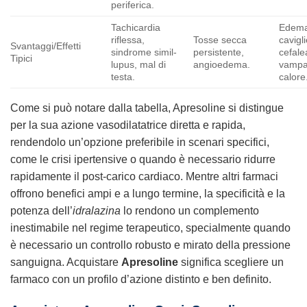
periferica.
Tachicardia
Edema
riflessa,
Tosse secca
cavigli
Svantaggi/Effetti
sindrome simil-
persistente,
cefale
Tipici
lupus, mal di
angioedema.
vampa
testa.
calore
Come si può notare dalla tabella, Apresoline si distingue
per la sua azione vasodilatatrice diretta e rapida,
rendendolo un’opzione preferibile in scenari specifici,
come le crisi ipertensive o quando è necessario ridurre
rapidamente il post-carico cardiaco. Mentre altri farmaci
offrono benefici ampi e a lungo termine, la specificità e la
potenza dell’
idralazina
lo rendono un complemento
inestimabile nel regime terapeutico, specialmente quando
è necessario un controllo robusto e mirato della pressione
sanguigna. Acquistare
Apresoline
significa scegliere un
farmaco con un profilo d’azione distinto e ben definito.