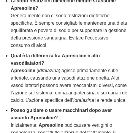
Ci sono restrizioni dietetiche mentre si assume
Apresoline
?
Generalmente non ci sono restrizioni dietetiche
specifiche. È sempre consigliabile mantenere una dieta
equilibrata e povera di sodio per supportare la gestione
della pressione sanguigna. Evitare l’eccessivo
consumo di alcol.
Qual è la differenza tra
Apresoline
e altri
vasodilatatori?
Apresoline
(
idralazina
) agisce primariamente sulle
arteriole, causando una vasodilatazione diretta. Altri
vasodilatatori possono avere meccanismi diversi, come
l’azione sul sistema renina-angiotensina o sui canali del
calcio. L’azione specifica dell’
idralazina
la rende unica.
Posso guidare o usare macchinari dopo aver
assunto
Apresoline
?
Inizialmente,
Apresoline
può causare vertigini o
sonnolenza, soprattutto all’inizio del trattamento. È