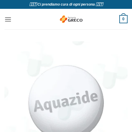
Salta
🇮🇹 Ci prendiamo cura di ogni persona 🇮🇹
ai
contenuti
0