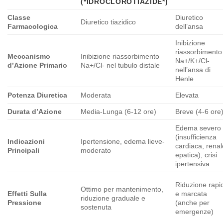
(*IDROCLOROTIAZIDE*)
Classe
Diuretico
Diuretico tiazidico
Farmacologica
dell’ansa
Inibizione
riassorbimento
Meccanismo
Inibizione riassorbimento
Na+/K+/Cl-
d’Azione Primario
Na+/Cl- nel tubulo distale
nell’ansa di
Henle
Potenza Diuretica
Moderata
Elevata
Durata d’Azione
Media-Lunga (6-12 ore)
Breve (4-6 ore
Edema severo
(insufficienza
Indicazioni
Ipertensione, edema lieve-
cardiaca, renal
Principali
moderato
epatica), crisi
ipertensiva
Riduzione rapi
Ottimo per mantenimento,
Effetti Sulla
e marcata
riduzione graduale e
Pressione
(anche per
sostenuta
emergenze)