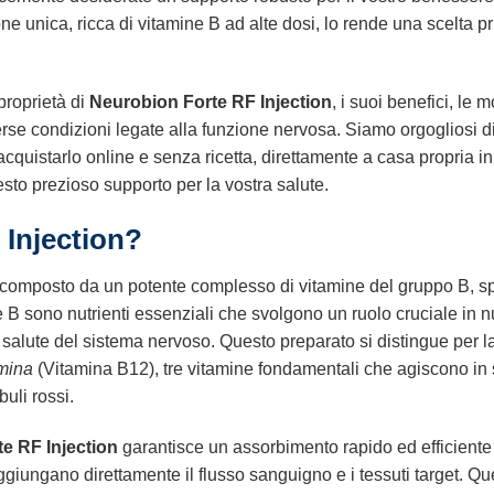
 unica, ricca di vitamine B ad alte dosi, lo rende una scelta priv
proprietà di
Neurobion Forte RF Injection
, i suoi benefici, le 
verse condizioni legate alla funzione nervosa. Siamo orgogliosi di 
cquistarlo online e senza ricetta, direttamente a casa propria in 
esto prezioso supporto per la vostra salute.
 Injection?
composto da un potente complesso di vitamine del gruppo B, sp
B sono nutrienti essenziali che svolgono un ruolo cruciale in 
salute del sistema nervoso. Questo preparato si distingue per l
mina
(Vitamina B12), tre vitamine fondamentali che agiscono in 
uli rossi.
e RF Injection
garantisce un assorbimento rapido ed efficiente
aggiungano direttamente il flusso sanguigno e i tessuti target. Qu