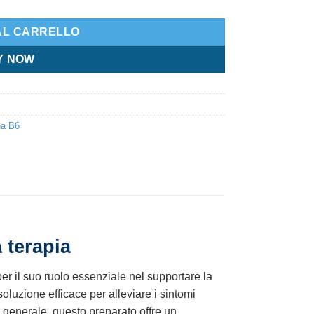
AL CARRELLO
Y NOW
na B6
 terapia
per il suo ruolo essenziale nel supportare la
oluzione efficace per alleviare i sintomi
 generale, questo preparato offre un