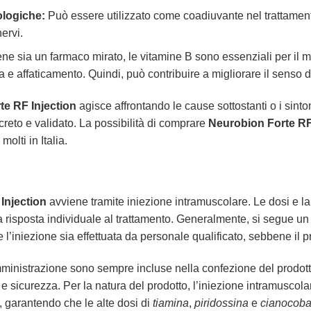
ologiche:
Può essere utilizzato come coadiuvante nel trattamento d
ervi.
e sia un farmaco mirato, le vitamine B sono essenziali per il m
 e affaticamento. Quindi, può contribuire a migliorare il senso d
e RF Injection
agisce affrontando le cause sottostanti o i sint
reto e validato. La possibilità di comprare
Neurobion Forte RF
olti in Italia.
Injection
avviene tramite iniezione intramuscolare. Le dosi e la
 risposta individuale al trattamento. Generalmente, si segue un p
 l’iniezione sia effettuata da personale qualificato, sebbene il 
omministrazione sono sempre incluse nella confezione del prodot
e sicurezza. Per la natura del prodotto, l’iniezione intramuscolare
i, garantendo che le alte dosi di
tiamina
,
piridossina
e
cianocob