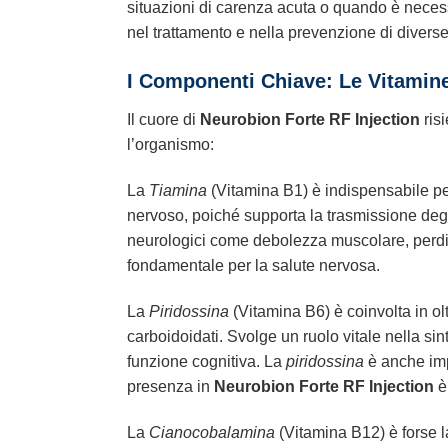
situazioni di carenza acuta o quando è necessa
nel trattamento e nella prevenzione di divers
I Componenti Chiave: Le Vitamin
Il cuore di
Neurobion Forte RF Injection
ris
l’organismo:
La
Tiamina
(Vitamina B1) è indispensabile per
nervoso, poiché supporta la trasmissione degl
neurologici come debolezza muscolare, perdita
fondamentale per la salute nervosa.
La
Piridossina
(Vitamina B6) è coinvolta in ol
carboidoidati. Svolge un ruolo vitale nella si
funzione cognitiva. La
piridossina
è anche imp
presenza in
Neurobion Forte RF Injection
è
La
Cianocobalamina
(Vitamina B12) è forse l