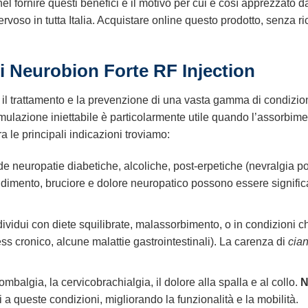
el fornire questi benefici è il motivo per cui è così apprezzato d
rvoso in tutta Italia. Acquistare online questo prodotto, senza 
di Neurobion Forte RF Injection
 il trattamento e la prevenzione di una vasta gamma di condizio
ormulazione iniettabile è particolarmente utile quando l’assorb
a le principali indicazioni troviamo:
e neuropatie diabetiche, alcoliche, post-erpetiche (nevralgia po
pidimento, bruciore e dolore neuropatico possono essere significat
dividui con diete squilibrate, malassorbimento, o in condizioni 
ess cronico, alcune malattie gastrointestinali). La carenza di
cia
ombalgia, la cervicobrachialgia, il dolore alla spalla e al collo.
N
i a queste condizioni, migliorando la funzionalità e la mobilità.