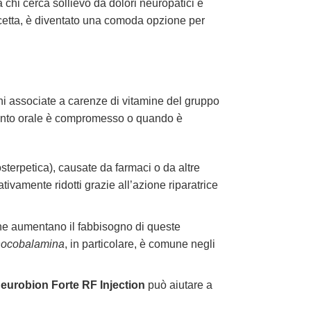
a chi cerca sollievo da dolori neuropatici e
ricetta, è diventato una comoda opzione per
ni associate a carenze di vitamine del gruppo
imento orale è compromesso o quando è
sterpetica), causate da farmaci o da altre
ivamente ridotti grazie all’azione riparatrice
che aumentano il fabbisogno di queste
nocobalamina
, in particolare, è comune negli
eurobion Forte RF Injection
può aiutare a