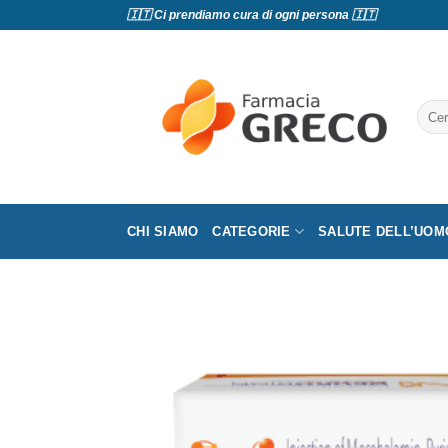
Salta
🇮🇹 Ci prendiamo cura di ogni persona 🇮🇹
ai
contenuti
Cerc
CHI SIAMO
CATEGORIE
SALUTE DELL’UOM