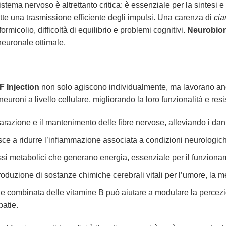
stema nervoso è altrettanto critica: è essenziale per la sintesi 
ette una trasmissione efficiente degli impulsi. Una carenza di
ci
formicolio, difficoltà di equilibrio e problemi cognitivi.
Neurobion
euronale ottimale.
 Injection
non solo agiscono individualmente, ma lavorano anc
neuroni a livello cellulare, migliorando la loro funzionalità e r
razione e il mantenimento delle fibre nervose, alleviando i da
ce a ridurre l’infiammazione associata a condizioni neurologic
si metabolici che generano energia, essenziale per il funzionam
roduzione di sostanze chimiche cerebrali vitali per l’umore, la me
e combinata delle vitamine B può aiutare a modulare la percezi
atie.