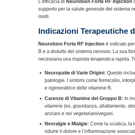
L’efficacia di
Neurobion Forte RF Injection
n
supporto per la salute generale del sistema ne
molti.
Indicazioni Terapeutiche 
Neurobion Forte RF Injection
è indicato per
B e a disturbi del sistema nervoso. La sua f
necessaria una risposta terapeutica rapida. Tr
Neuropatie di Varie Origini:
Questo includ
patologie. I sintomi come formicolio, intor
e rigeneratrice delle vitamine B.
Carenze di Vitamine del Gruppo B:
In in
vitamine (es. gravidanza, allattamento, str
anziani e nei vegetariani/vegani.
Nevralgie e Mialgie:
Come la sciatica, la l
ridurre il dolore e l’infiammazione associat