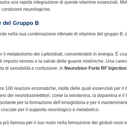
ria una rapida integrazione di queste vitamine essenziali. Molti 
e condizioni neurologiche.
e del Gruppo B
iede nella sua combinazione ottimale di vitamine del gruppo B, o
 il metabolismo dei carboidrati, convertendoli in energia. È cruc
i impulsi nervosi e la salute delle guaine mieliniche. Una care
 di sensibilità e confusione. In
Neurobion Forte RF Injection
tre 100 reazioni enzimatiche, molte delle quali essenziali per il 
ntesi dei neurotrasmettitori, come la serotonina, la dopamina e i
ortante per la formazione dell’emoglobina e per il manteniment
 cruciale per il supporto neurologico e metabolico.
a più famosa per il suo ruolo nella formazione dei globuli rossi