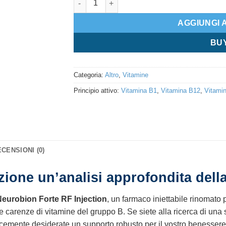
AGGIUNGI 
BU
Categoria:
Altro
,
Vitamine
Principio attivo:
Vitamina B1
,
Vitamina B12
,
Vitami
CENSIONI (0)
ione un’analisi approfondita della
eurobion Forte RF Injection
, un farmaco iniettabile rinomato 
 carenze di vitamine del gruppo B. Se siete alla ricerca di una s
licemente desiderate un supporto robusto per il vostro benessere