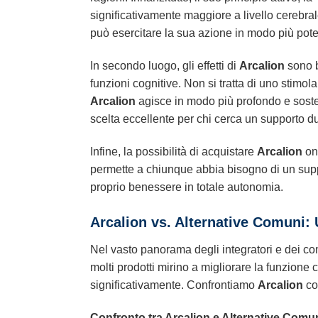
significativamente maggiore a livello cerebral
può esercitare la sua azione in modo più poten
In secondo luogo, gli effetti di
Arcalion
sono b
funzioni cognitive. Non si tratta di uno stimo
Arcalion
agisce in modo più profondo e sosten
scelta eccellente per chi cerca un supporto durat
Infine, la possibilità di acquistare
Arcalion
onl
permette a chiunque abbia bisogno di un suppo
proprio benessere in totale autonomia.
Arcalion
vs. Alternative Comuni: 
Nel vasto panorama degli integratori e dei c
molti prodotti mirino a migliorare la funzione c
significativamente. Confrontiamo
Arcalion
co
Confronto tra Arcalion e Alternative Comu