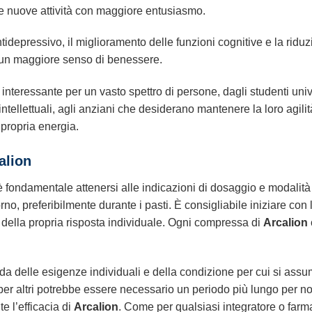
re nuove attività con maggiore entusiasmo.
depressivo, il miglioramento delle funzioni cognitive e la ridu
 un maggiore senso di benessere.
nteressante per un vasto spettro di persone, dagli studenti unive
intellettuali, agli anziani che desiderano mantenere la loro agilit
 propria energia.
alion
 è fondamentale attenersi alle indicazioni di dosaggio e modali
rno, preferibilmente durante i pasti. È consigliabile iniziare con
ella propria risposta individuale. Ogni compressa di
Arcalion
da delle esigenze individuali e della condizione per cui si assum
 per altri potrebbe essere necessario un periodo più lungo per nota
 l’efficacia di
Arcalion
. Come per qualsiasi integratore o farma