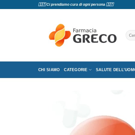
Salta
🇮🇹 Ci prendiamo cura di ogni persona 🇮🇹
ai
contenuti
Cerc
CHI SIAMO
CATEGORIE
SALUTE DELL’UOM