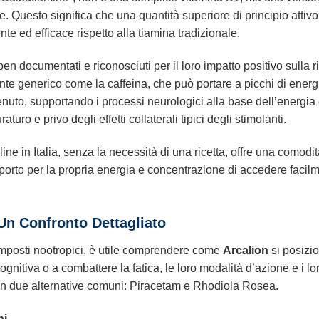
e. Questo significa che una quantità superiore di principio attivo
te ed efficace rispetto alla tiamina tradizionale.
en documentati e riconosciuti per il loro impatto positivo sulla r
lante generico come la caffeina, che può portare a picchi di energ
uto, supportando i processi neurologici alla base dell’energia e
uro e privo degli effetti collaterali tipici degli stimolanti.
ine in Italia, senza la necessità di una ricetta, offre una comod
rto per la propria energia e concentrazione di accedere facilme
Un Confronto Dettagliato
omposti nootropici, è utile comprendere come
Arcalion
si posizio
ognitiva o a combattere la fatica, le loro modalità d’azione e i lor
n due alternative comuni: Piracetam e Rhodiola Rosea.
ni