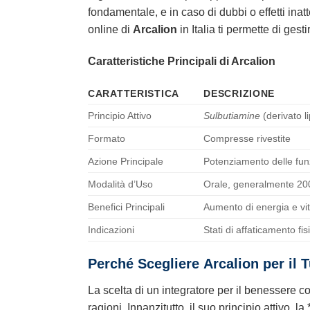
fondamentale, e in caso di dubbi o effetti inat
online di
Arcalion
in Italia ti permette di ge
Caratteristiche Principali di Arcalion
CARATTERISTICA
DESCRIZIONE
Principio Attivo
Sulbutiamine
(derivato l
Formato
Compresse rivestite
Azione Principale
Potenziamento delle funz
Modalità d’Uso
Orale, generalmente 200 
Benefici Principali
Aumento di energia e vit
Indicazioni
Stati di affaticamento fi
Perché Scegliere
Arcalion
per il 
La scelta di un integratore per il benessere 
ragioni. Innanzitutto, il suo principio attivo