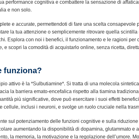
tua performance cognitiva e combattere la sensazione di affatic
alia e non solo.
mplete e accurate, permettendoti di fare una scelta consapevole 
are la tua attenzione o semplicemente ritrovare quella scintilla 
i. Esplora con noi i benefici, il funzionamento e le ragioni per
, e scopri la comodità di acquistarlo online, senza ricetta, dire
 funziona?
pio attivo è la *Sulbutiamine*. Si tratta di una molecola sintetic
acia la barriera emato-encefalica rispetto alla tiamina tradiziona
antità più significative, dove può esercitare i suoi effetti benefi
 cellule, inclusi i neuroni, e svolge un ruolo cruciale nella tra
te sul potenziamento delle funzioni cognitive e sulla riduzione 
rticolare aumentando la disponibilità di dopamina, glutammato e a
o, la memoria, la motivazione e la regolazione dell’umore. Mod