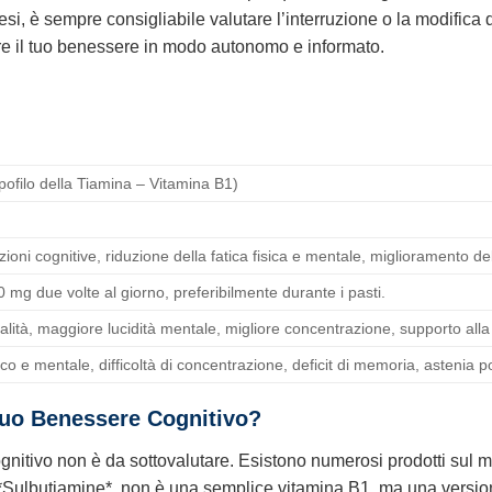
tesi, è sempre consigliabile valutare l’interruzione o la modifica 
stire il tuo benessere in modo autonomo e informato.
ipofilo della Tiamina – Vitamina B1)
ioni cognitive, riduzione della fatica fisica e mentale, miglioramento de
mg due volte al giorno, preferibilmente durante i pasti.
alità, maggiore lucidità mentale, migliore concentrazione, supporto alla
sico e mentale, difficoltà di concentrazione, deficit di memoria, astenia po
Tuo Benessere Cognitivo?
cognitivo non è da sottovalutare. Esistono numerosi prodotti sul
, la *Sulbutiamine*, non è una semplice vitamina B1, ma una versi