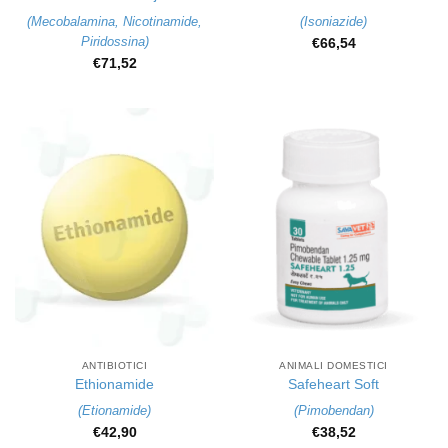
(
Mecobalamina
,
Nicotinamide
,
(
Isoniazide
)
Piridossina
)
€
66,54
€
71,52
ANTIBIOTICI
ANIMALI DOMESTICI
Ethionamide
Safeheart Soft
(
Etionamide
)
(
Pimobendan
)
€
42,90
€
38,52