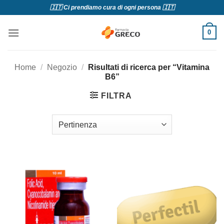
Salta
🇮🇹 Ci prendiamo cura di ogni persona 🇮🇹
ai
contenuti
0
Home
/
Negozio
/
Risultati di ricerca per “Vitamina
B6”
FILTRA