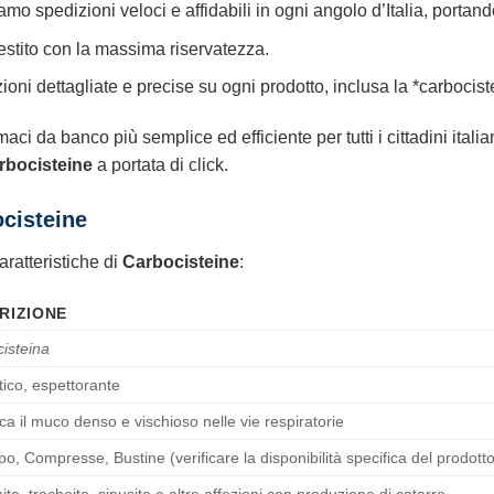
mo spedizioni veloci e affidabili in ogni angolo d’Italia, portand
gestito con la massima riservatezza.
ni dettagliate e precise su ogni prodotto, inclusa la *carbocistei
ci da banco più semplice ed efficiente per tutti i cittadini italia
rbocisteine
a portata di click.
ocisteine
aratteristiche di
Carbocisteine
:
RIZIONE
isteina
tico, espettorante
fica il muco denso e vischioso nelle vie respiratorie
po, Compresse, Bustine (verificare la disponibilità specifica del prodott