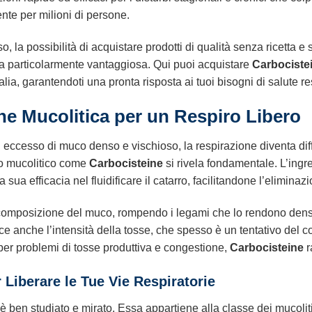
nte per milioni di persone.
o, la possibilità di acquistare prodotti di qualità senza ricetta 
rta particolarmente vantaggiosa. Qui puoi acquistare
Carbociste
ia, garantendoti una pronta risposta ai tuoi bisogni di salute res
ne Mucolitica per un Respiro Libero
 eccesso di muco denso e vischioso, la respirazione diventa diff
aco mucolitico come
Carbocisteine
si rivela fondamentale. L’ingre
sua efficacia nel fluidificare il catarro, facilitandone l’eliminaz
 composizione del muco, rompendo i legami che lo rendono denso
ce anche l’intensità della tosse, che spesso è un tentativo del co
e per problemi di tosse produttiva e congestione,
Carbocisteine
r
Liberare le Tue Vie Respiratorie
 ben studiato e mirato. Essa appartiene alla classe dei mucolitic