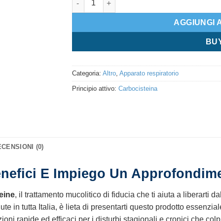
AGGIUNGI 
BU
Categoria:
Altro
,
Apparato respiratorio
Principio attivo:
Carbocisteina
CENSIONI (0)
nefici E Impiego Un Approfondime
eine
, il trattamento mucolitico di fiducia che ti aiuta a liberarti 
ute in tutta Italia, è lieta di presentarti questo prodotto essenzial
i rapide ed efficaci per i disturbi stagionali e cronici che colp