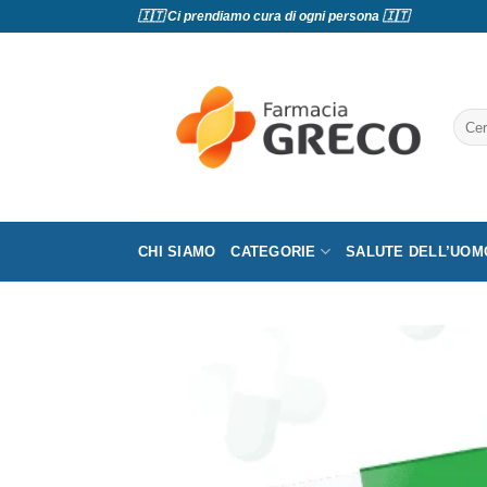
Salta
🇮🇹 Ci prendiamo cura di ogni persona 🇮🇹
ai
contenuti
Cerc
CHI SIAMO
CATEGORIE
SALUTE DELL’UOM