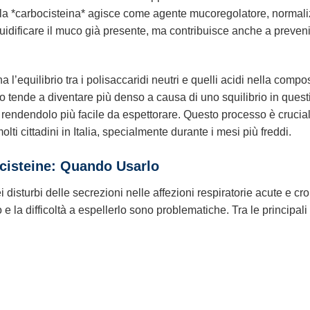
, la *carbocisteina* agisce come agente mucoregolatore, normali
luidificare il muco già presente, ma contribuisce anche a preve
ina l’equilibrio tra i polisaccaridi neutri e quelli acidi nella com
co tende a diventare più denso a causa di uno squilibrio in quest
 rendendolo più facile da espettorare. Questo processo è cruciale 
olti cittadini in Italia, specialmente durante i mesi più freddi.
ocisteine: Quando Usarlo
ei disturbi delle secrezioni nelle affezioni respiratorie acute e
 la difficoltà a espellerlo sono problematiche. Tra le principali