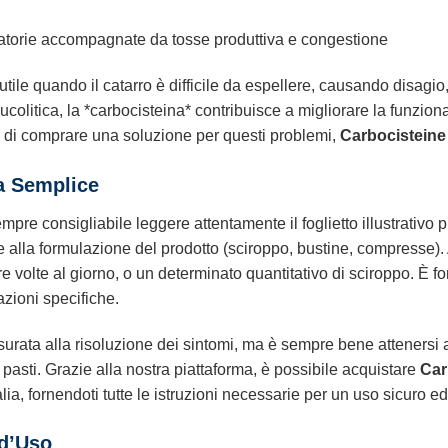
iratorie accompagnate da tosse produttiva e congestione
tile quando il catarro è difficile da espellere, causando disagio
colitica, la *carbocisteina* contribuisce a migliorare la funzional
no di comprare una soluzione per questi problemi,
Carbocisteine
a Semplice
empre consigliabile leggere attentamente il foglietto illustrativo
alla formulazione del prodotto (sciroppo, bustine, compresse). A
 volte al giorno, o un determinato quantitativo di sciroppo. È 
cazioni specifiche.
rata alla risoluzione dei sintomi, ma è sempre bene attenersi al
sti. Grazie alla nostra piattaforma, è possibile acquistare
Car
lia, fornendoti tutte le istruzioni necessarie per un uso sicuro ed
 d’Uso