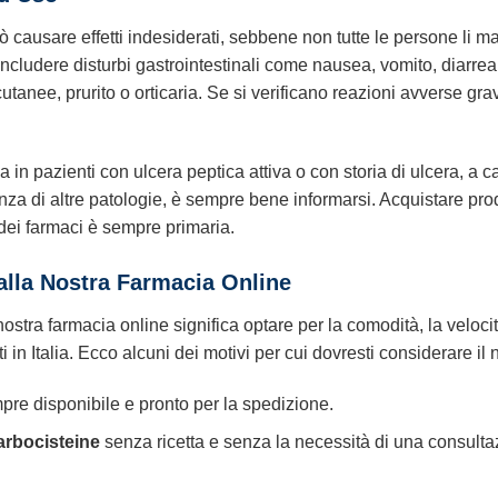
 causare effetti indesiderati, sebbene non tutte le persone li mani
cludere disturbi gastrointestinali come nausea, vomito, diarrea 
cutanee, prurito o orticaria. Se si verificano reazioni avverse gra
 in pazienti con ulcera peptica attiva o con storia di ulcera, a ca
za di altre patologie, è sempre bene informarsi. Acquistare prodot
ei farmaci è sempre primaria.
alla Nostra Farmacia Online
ostra farmacia online significa optare per la comodità, la velocit
enti in Italia. Ecco alcuni dei motivi per cui dovresti considerare 
mpre disponibile e pronto per la spedizione.
arbocisteine
senza ricetta e senza la necessità di una consultaz