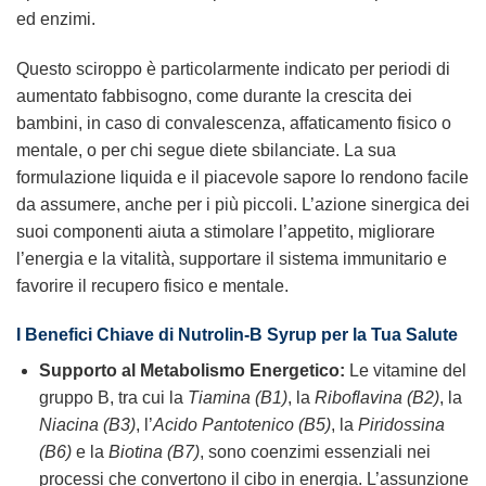
ed enzimi.
Questo sciroppo è particolarmente indicato per periodi di
aumentato fabbisogno, come durante la crescita dei
bambini, in caso di convalescenza, affaticamento fisico o
mentale, o per chi segue diete sbilanciate. La sua
formulazione liquida e il piacevole sapore lo rendono facile
da assumere, anche per i più piccoli. L’azione sinergica dei
suoi componenti aiuta a stimolare l’appetito, migliorare
l’energia e la vitalità, supportare il sistema immunitario e
favorire il recupero fisico e mentale.
I Benefici Chiave di
Nutrolin-B Syrup
per la Tua Salute
Supporto al Metabolismo Energetico:
Le vitamine del
gruppo B, tra cui la
Tiamina (B1)
, la
Riboflavina (B2)
, la
Niacina (B3)
, l’
Acido Pantotenico (B5)
, la
Piridossina
(B6)
e la
Biotina (B7)
, sono coenzimi essenziali nei
processi che convertono il cibo in energia. L’assunzione