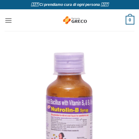
Salta
🇮🇹 Ci prendiamo cura di ogni persona 🇮🇹
ai
contenuti
0