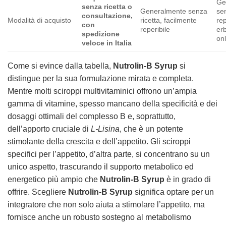
Ge
senza ricetta o
Generalmente senza
sen
consultazione,
Modalità di acquisto
ricetta, facilmente
rep
con
reperibile
erb
spedizione
on
veloce in Italia
Come si evince dalla tabella,
Nutrolin-B Syrup
si
distingue per la sua formulazione mirata e completa.
Mentre molti sciroppi multivitaminici offrono un’ampia
gamma di vitamine, spesso mancano della specificità e dei
dosaggi ottimali del complesso B e, soprattutto,
dell’apporto cruciale di
L-Lisina
, che è un potente
stimolante della crescita e dell’appetito. Gli sciroppi
specifici per l’appetito, d’altra parte, si concentrano su un
unico aspetto, trascurando il supporto metabolico ed
energetico più ampio che
Nutrolin-B Syrup
è in grado di
offrire. Scegliere
Nutrolin-B Syrup
significa optare per un
integratore che non solo aiuta a stimolare l’appetito, ma
fornisce anche un robusto sostegno al metabolismo