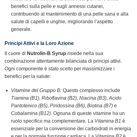
benefici sulla pelle e sugli annessi cutanei,
contribuendo al mantenimento di una pelle sana e alla
salute di capelli e unghie, migliorando l’aspetto
generale.
Principi Attivi e la Loro Azione
Il cuore di
Nutrolin-B Syrup
risiede nella sua
combinazione attentamente bilanciata di principi attivi.
Ogni componente è stato scelto per massimizzare i
benefici per la salute:
Vitamine del Gruppo B:
Questo complesso include
Tiamina (B1)
,
Riboflavina (B2)
,
Niacina (B3)
,
Acido
Pantotenico (B5)
,
Piridossina (B6)
,
Biotina (B7)
e
Cobalamina (B12)
. Ognuna di queste vitamine ha un
ruolo specifico ma complementare. La
Vitamina B1
è
essenziale per la conversione dei carboidrati in energia
e per la normale funzione cardiaca. La
Vitamina B2
è