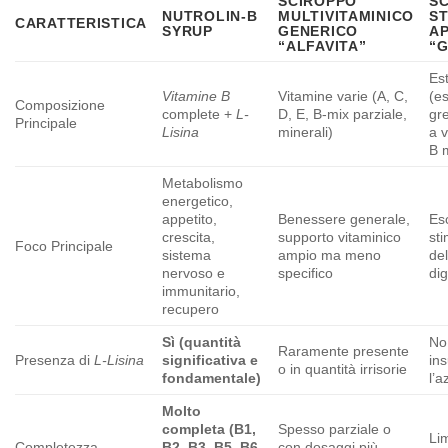
SCIROPPO
S
NUTROLIN-B
MULTIVITAMINICO
S
CARATTERISTICA
SYRUP
GENERICO
A
“ALFAVITA”
“
Est
Vitamine B
Vitamine varie (A, C,
(es
Composizione
complete +
L-
D, E, B-mix parziale,
gre
Principale
Lisina
minerali)
a 
B 
Metabolismo
energetico,
appetito,
Benessere generale,
Es
crescita,
supporto vitaminico
st
Foco Principale
sistema
ampio ma meno
del
nervoso e
specifico
di
immunitario,
recupero
Sì (quantità
No,
Raramente presente
Presenza di
L-Lisina
significativa e
ins
o in quantità irrisorie
fondamentale)
l’a
Molto
completa (B1,
Spesso parziale o
Lim
Completezza
B2, B3, B5, B6,
con dosaggi più