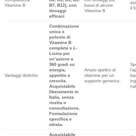
as
Vitamine B
B7, B12), con
bassi di alcune
il 
dosaggi
Vitamine B
efficaci
Combinazione
unica e
potente di
Vitamine B
complete e
L-
Lisina
per
un’azione a
360 gradi su
Sp
energia,
Ampio spettro di
l’a
Vantaggi distintivi
appetito e
vitamine per un
ba
crescita.
supporto generico.
ing
Acquistabile
nat
liberamente in
Italia, senza
ricetta o
consultazione.
Formulazione
specifica e
mirata.
Acquistabile