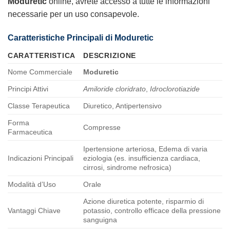
Moduretic
online
, avrete accesso a tutte le informazioni
necessarie per un uso consapevole.
Caratteristiche Principali di Moduretic
CARATTERISTICA
DESCRIZIONE
Nome Commerciale
Moduretic
Principi Attivi
Amiloride cloridrato
,
Idroclorotiazide
Classe Terapeutica
Diuretico, Antipertensivo
Forma
Compresse
Farmaceutica
Ipertensione arteriosa, Edema di varia
Indicazioni Principali
eziologia (es. insufficienza cardiaca,
cirrosi, sindrome nefrosica)
Modalità d’Uso
Orale
Azione diuretica potente, risparmio di
Vantaggi Chiave
potassio, controllo efficace della pressione
sanguigna