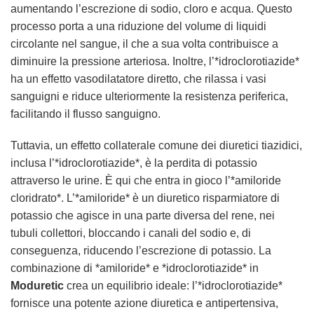
aumentando l’escrezione di sodio, cloro e acqua. Questo
processo porta a una riduzione del volume di liquidi
circolante nel sangue, il che a sua volta contribuisce a
diminuire la pressione arteriosa. Inoltre, l’*idroclorotiazide*
ha un effetto vasodilatatore diretto, che rilassa i vasi
sanguigni e riduce ulteriormente la resistenza periferica,
facilitando il flusso sanguigno.
Tuttavia, un effetto collaterale comune dei diuretici tiazidici,
inclusa l’*idroclorotiazide*, è la perdita di potassio
attraverso le urine. È qui che entra in gioco l’*amiloride
cloridrato*. L’*amiloride* è un diuretico risparmiatore di
potassio che agisce in una parte diversa del rene, nei
tubuli collettori, bloccando i canali del sodio e, di
conseguenza, riducendo l’escrezione di potassio. La
combinazione di *amiloride* e *idroclorotiazide* in
Moduretic
crea un equilibrio ideale: l’*idroclorotiazide*
fornisce una potente azione diuretica e antipertensiva,