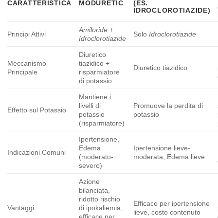
CARATTERISTICA
MODURETIC
(ES.
IDROCLOROTIAZIDE)
Amiloride
+
Principi Attivi
Solo
Idroclorotiazide
Idroclorotiazide
Diuretico
Meccanismo
tiazidico +
Diuretico tiazidico
Principale
risparmiatore
di potassio
Mantiene i
livelli di
Promuove la perdita di
Effetto sul Potassio
potassio
potassio
(risparmiatore)
Ipertensione,
Edema
Ipertensione lieve-
Indicazioni Comuni
(moderato-
moderata, Edema lieve
severo)
Azione
bilanciata,
ridotto rischio
Efficace per ipertensione
Vantaggi
di ipokaliemia,
lieve, costo contenuto
efficace per