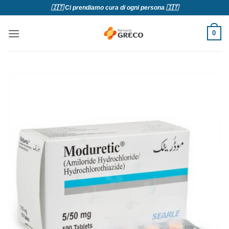
Salta
🇮🇹 Ci prendiamo cura di ogni persona 🇮🇹
ai
contenuti
0