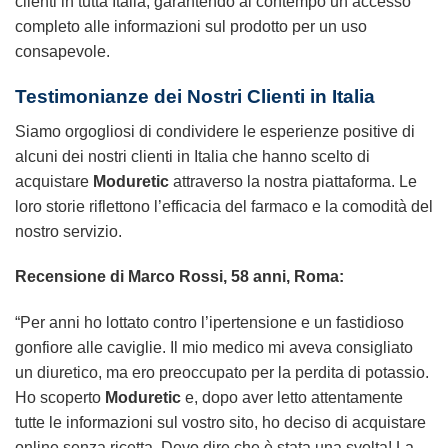
clienti in tutta Italia, garantendo al contempo un accesso
completo alle informazioni sul prodotto per un uso
consapevole.
Testimonianze dei Nostri Clienti in Italia
Siamo orgogliosi di condividere le esperienze positive di
alcuni dei nostri clienti in Italia che hanno scelto di
acquistare
Moduretic
attraverso la nostra piattaforma. Le
loro storie riflettono l’efficacia del farmaco e la comodità del
nostro servizio.
Recensione di Marco Rossi, 58 anni, Roma:
“Per anni ho lottato contro l’ipertensione e un fastidioso
gonfiore alle caviglie. Il mio medico mi aveva consigliato
un diuretico, ma ero preoccupato per la perdita di potassio.
Ho scoperto
Moduretic
e, dopo aver letto attentamente
tutte le informazioni sul vostro sito, ho deciso di
acquistare
online
senza ricetta
. Devo dire che è stata una svolta! La