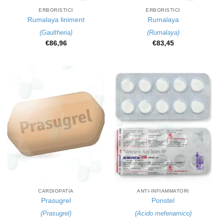
ERBORISTICI
ERBORISTICI
Rumalaya liniment
Rumalaya
(
Gaultheria
)
(
Rumalaya
)
€
86,96
€
83,45
CARDIOPATIA
ANTI-INFIAMMATORI
Prasugrel
Ponstel
(
Prasugrel
)
(
Acido mefenamico
)