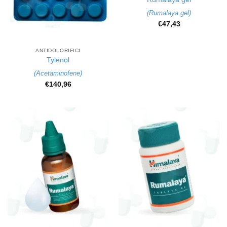
(
Rumalaya gel
)
€
47,43
ANTIDOLORIFICI
Tylenol
(
Acetaminofene
)
€
140,96