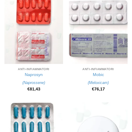
ANTI-INFIAMMATORI
ANTI-INFIAMMATORI
Naprosyn
Mobic
(
Naprossene
)
(
Meloxicam
)
€
81,43
€
76,17