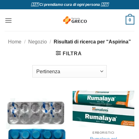
Salta
🇮🇹 Ci prendiamo cura di ogni persona 🇮🇹
ai
contenuti
0
Home
/
Negozio
/
Risultati di ricerca per “Aspirina”
FILTRA
ERBORISTICI
Rumalaya gel