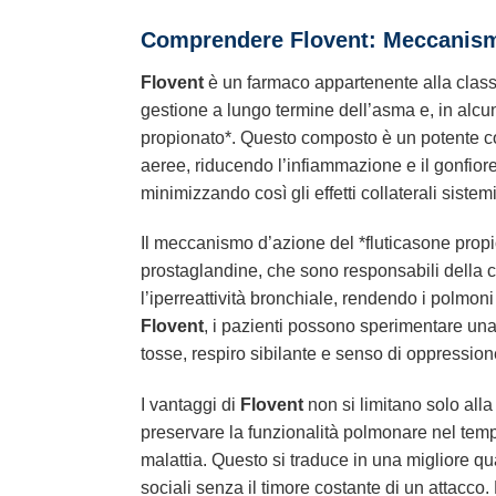
Comprendere
Flovent
: Meccanism
Flovent
è un farmaco appartenente alla classe
gestione a lungo termine dell’asma e, in alcune
propionato*. Questo composto è un potente cor
aeree, riducendo l’infiammazione e il gonfiore.
minimizzando così gli effetti collaterali siste
Il meccanismo d’azione del *fluticasone propion
prostaglandine, che sono responsabili della 
l’iperreattività bronchiale, rendendo i polmon
Flovent
, i pazienti possono sperimentare una
tosse, respiro sibilante e senso di oppressio
I vantaggi di
Flovent
non si limitano solo alla
preservare la funzionalità polmonare nel temp
malattia. Questo si traduce in una migliore qua
sociali senza il timore costante di un attacco. 