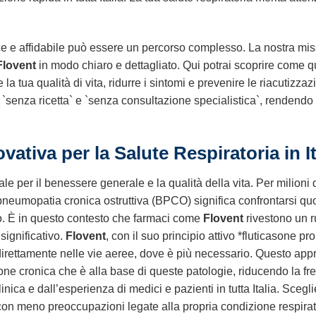
ce e affidabile può essere un percorso complesso. La nostra mi
Flovent
in modo chiaro e dettagliato. Qui potrai scoprire come q
la tua qualità di vita, ridurre i sintomi e prevenire le riacutizzazi
`senza ricetta` e `senza consultazione specialistica`, rendendo 
vativa per la Salute Respiratoria in It
le per il benessere generale e la qualità della vita. Per milioni 
neumopatia cronica ostruttiva (BPCO) significa confrontarsi quo
ero. È in questo contesto che farmaci come
Flovent
rivestono un r
significativo.
Flovent
, con il suo principio attivo *fluticasone pr
irettamente nelle vie aeree, dove è più necessario. Questo appro
ne cronica che è alla base di queste patologie, riducendo la fre
inica e dall’esperienza di medici e pazienti in tutta Italia. Scegl
 con meno preoccupazioni legate alla propria condizione respirat