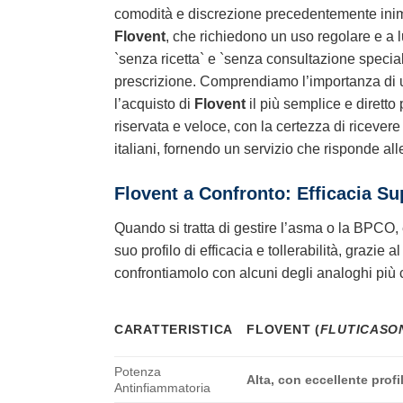
comodità e discrezione precedentemente inimma
Flovent
, che richiedono un uso regolare e a 
`senza ricetta` e `senza consultazione speciali
prescrizione. Comprendiamo l’importanza di u
l’acquisto di
Flovent
il più semplice e diretto 
riservata e veloce, con la certezza di ricevere 
italiani, fornendo un servizio che risponde al
Flovent
a Confronto: Efficacia Su
Quando si tratta di gestire l’asma o la BPCO, e
suo profilo di efficacia e tollerabilità, grazie
confrontiamolo con alcuni degli analoghi più 
CARATTERISTICA
FLOVENT
(
FLUTICASO
Potenza
Alta, con eccellente profil
Antinfiammatoria