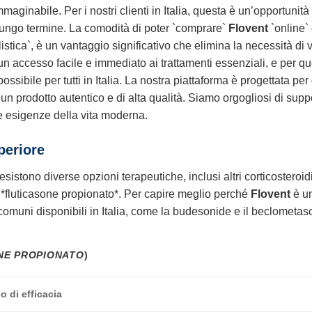
ginabile. Per i nostri clienti in Italia, questa è un’opportunit
lungo termine. La comodità di poter `comprare`
Flovent
`online` 
stica`, è un vantaggio significativo che elimina la necessità di 
n accesso facile e immediato ai trattamenti essenziali, e per q
possibile per tutti in Italia. La nostra piattaforma è progettata p
un prodotto autentico e di alta qualità. Siamo orgogliosi di suppor
le esigenze della vita moderna.
periore
sistono diverse opzioni terapeutiche, inclusi altri corticosteroidi
 al *fluticasone propionato*. Per capire meglio perché
Flovent
è un
comuni disponibili in Italia, come la budesonide e il beclometas
NE PROPIONATO
)
o di efficacia