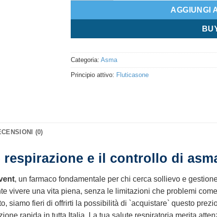
AGGIUNGI 
BU
Categoria:
Asma
Principio attivo:
Fluticasone
CENSIONI (0)
 respirazione e il controllo di asm
vent
, un farmaco fondamentale per chi cerca sollievo e gestione 
e vivere una vita piena, senza le limitazioni che problemi com
 siamo fieri di offrirti la possibilità di `acquistare` questo pr
one rapida in tutta Italia. La tua salute respiratoria merita atten