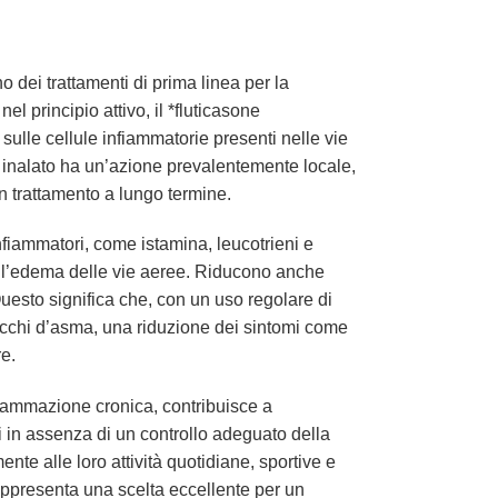
 dei trattamenti di prima linea per la
l principio attivo, il *fluticasone
ulle cellule infiammatorie presenti nelle vie
to* inalato ha un’azione prevalentemente locale,
un trattamento a lungo termine.
infiammatori, come istamina, leucotrieni e
ell’edema delle vie aeree. Riducono anche
Questo significa che, con un uso regolare di
tacchi d’asma, una riduzione dei sintomi come
e.
nfiammazione cronica, contribuisce a
i in assenza di un controllo adeguato della
ente alle loro attività quotidiane, sportive e
ppresenta una scelta eccellente per un