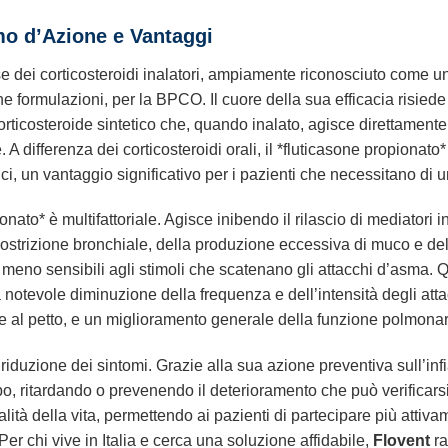
o d’Azione e Vantaggi
 dei corticosteroidi inalatori, ampiamente riconosciuto come uno
 formulazioni, per la BPCO. Il cuore della sua efficacia risiede ne
ticosteroide sintetico che, quando inalato, agisce direttamente s
 A differenza dei corticosteroidi orali, il *fluticasone propiona
mici, un vantaggio significativo per i pazienti che necessitano di 
ato* è multifattoriale. Agisce inibendo il rilascio di mediatori 
costrizione bronchiale, della produzione eccessiva di muco e d
i meno sensibili agli stimoli che scatenano gli attacchi d’asma. 
 notevole diminuzione della frequenza e dell’intensità degli at
ne al petto, e un miglioramento generale della funzione polmonar
 riduzione dei sintomi. Grazie alla sua azione preventiva sull’i
o, ritardando o prevenendo il deterioramento che può verificars
lità della vita, permettendo ai pazienti di partecipare più attivam
Per chi vive in Italia e cerca una soluzione affidabile,
Flovent
ra