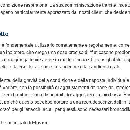
ia condizione respiratoria. La sua somministrazione tramite inala
petto particolarmente apprezzato dai nostri clienti che desider
otto
, è fondamentale utilizzarlo correttamente e regolarmente, come 
un inalatore, che eroga una dose precisa di *fluticasone propion
maco raggiunga le vie aeree in modo efficace. È consigliabile, d
fetti collaterali locali come la raucedine o la candidosi orale.
ente, della gravità della condizione e della risposta individuale 
uò variare, con la possibilità di aggiustamenti da parte del medi
to. Per i bambini, sono disponibili dosaggi specifici, più bassi.
no, poiché questo potrebbe portare a una recrudescenza dell’in
orso” per gli attacchi acuti; per questi, sono necessari broncodil
che principali di
Flovent
: