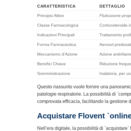
CARATTERISTICA
DETTAGLIO
Principio Attivo
Fluticasone prop
Classe Farmacologica
Corticosteroide i
Indicazioni Principali
Trattamento profi
Forma Farmaceutica
Aerosol predosat
Meccanismo d’Azione
Azione antinfiamm
Benefici Chiave
Riduzione freque
Somministrazione
Inalatoria, per u
Questo riassunto vuole fornire una panoramica
patologie respiratorie. La possibilità di `comp
comprovata efficacia, facilitando la gestione d
Acquistare
Flovent
`online
Nell’era digitale, la possibilità di `acquistare