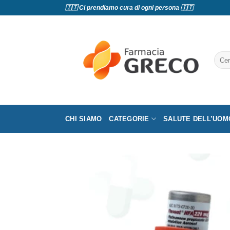
Salta
🇮🇹 Ci prendiamo cura di ogni persona 🇮🇹
ai
contenuti
Cerc
CHI SIAMO
CATEGORIE
SALUTE DELL’UOM