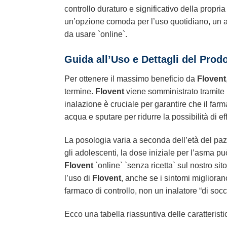
controllo duraturo e significativo della propr
un’opzione comoda per l’uso quotidiano, un as
da usare `online`.
Guida all’Uso e Dettagli del Prod
Per ottenere il massimo beneficio da
Flovent
termine.
Flovent
viene somministrato tramite 
inalazione è cruciale per garantire che il far
acqua e sputare per ridurre la possibilità di ef
La posologia varia a seconda dell’età del pazi
gli adolescenti, la dose iniziale per l’asma p
Flovent
`online` `senza ricetta` sul nostro si
l’uso di
Flovent
, anche se i sintomi migliora
farmaco di controllo, non un inalatore “di socc
Ecco una tabella riassuntiva delle caratteristi