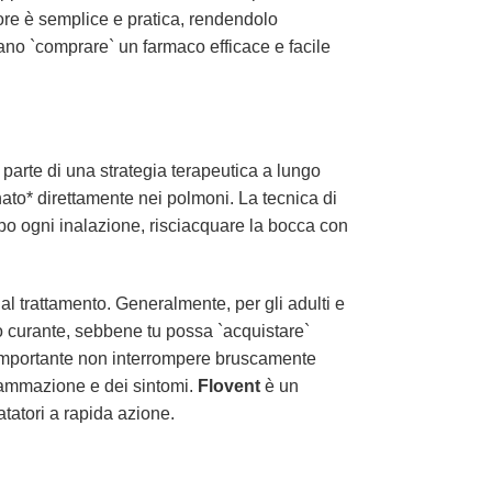
tore è semplice e pratica, rendendolo
ano `comprare` un farmaco efficace e facile
parte di una strategia terapeutica a lungo
ato* direttamente nei polmoni. La tecnica di
opo ogni inalazione, risciacquare la bocca con
al trattamento. Generalmente, per gli adulti e
co curante, sebbene tu possa `acquistare`
 È importante non interrompere bruscamente
fiammazione e dei sintomi.
Flovent
è un
atatori a rapida azione.