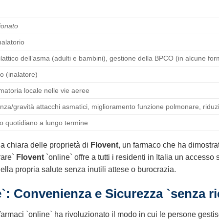
ionato
nalatorio
lattico dell’asma (adulti e bambini), gestione della BPCO (in alcune for
o (inalatore)
atoria locale nelle vie aeree
nza/gravità attacchi asmatici, miglioramento funzione polmonare, riduz
so quotidiano a lungo termine
 chiara delle proprietà di
Flovent
, un farmaco che ha dimostrat
rare`
Flovent
`online` offre a tutti i residenti in Italia un access
ella propria salute senza inutili attese o burocrazia.
`: Convenienza e Sicurezza `senza ri
` farmaci `online` ha rivoluzionato il modo in cui le persone gestis