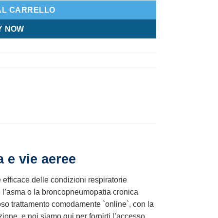
AL CARRELLO
Y NOW
a e vie aeree
efficace delle condizioni respiratorie
e l’asma o la broncopneumopatia cronica
ezioso trattamento comodamente `online`, con la
zione, e noi siamo qui per fornirti l’accesso