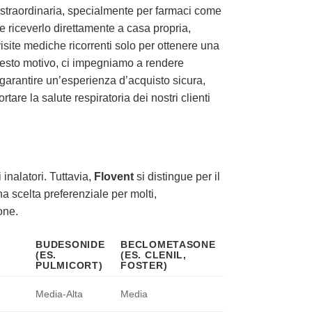
à straordinaria, specialmente per farmaci come
e riceverlo direttamente a casa propria,
visite mediche ricorrenti solo per ottenere una
uesto motivo, ci impegniamo a rendere
er garantire un’esperienza d’acquisto sicura,
tare la salute respiratoria dei nostri clienti
 inalatori. Tuttavia,
Flovent
si distingue per il
a scelta preferenziale per molti,
one.
BUDESONIDE
BECLOMETASONE
(ES.
(ES. CLENIL,
PULMICORT)
FOSTER)
Media-Alta
Media