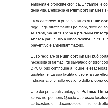
enfisema e bronchite cronica. Entrambe le con
della vita. L’efficacia di
Pulmicort Inhaler
risi
La
budesonide
, il principio attivo di
Pulmicort
raggiunge direttamente i polmoni, dove agisce 
esistenti, ma aiuta anche a prevenire l’insorg
efficace per un uso a lungo termine. In Itali
preventivo e anti-infiammatorio.
L’uso regolare di
Pulmicort Inhaler
può portar
necessità di farmaci “di salvataggio” (broncod
BPCO, può contribuire a ridurre le esacerbazio
quotidiane. La sua facilità d’uso e la sua effi
indispensabile nella gestione della propria co
Uno dei principali vantaggi di
Pulmicort Inha
serve: nei polmoni. Questo approccio localizza
corticosteroidi, riducendo così il rischio di eff