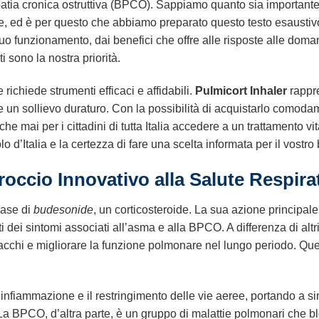
tia cronica ostruttiva (BPCO). Sappiamo quanto sia importante 
ute, ed è per questo che abbiamo preparato questo testo esaustivo
o funzionamento, dai benefici che offre alle risposte alle domand
 sono la nostra priorità.
 richiede strumenti efficaci e affidabili.
Pulmicort Inhaler
rappre
 un sollievo duraturo. Con la possibilità di acquistarlo comodam
e mai per i cittadini di tutta Italia accedere a un trattamento vit
o d’Italia e la certezza di fare una scelta informata per il vostro
occio Innovativo alla Salute Respira
base di
budesonide
, un corticosteroide. La sua azione principale
ti dei sintomi associati all’asma e alla BPCO. A differenza di alt
tacchi e migliorare la funzione polmonare nel lungo periodo. Qu
nfiammazione e il restringimento delle vie aeree, portando a sin
 La BPCO, d’altra parte, è un gruppo di malattie polmonari che bl