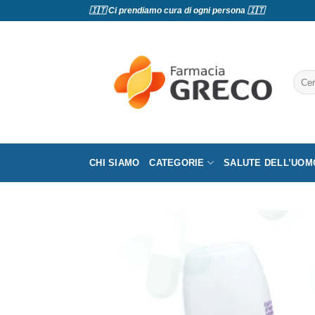
Salta
🇮🇹 Ci prendiamo cura di ogni persona 🇮🇹
ai
contenuti
Cerc
CHI SIAMO
CATEGORIE
SALUTE DELL’UOM