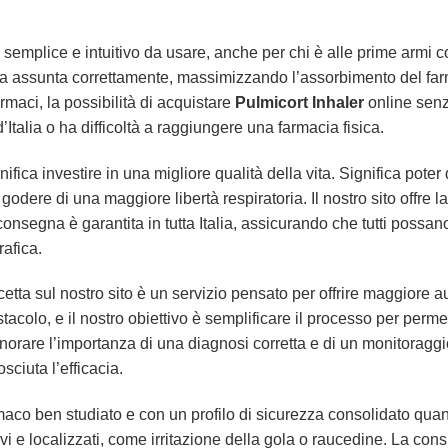
e semplice e intuitivo da usare, anche per chi è alle prime armi co
a assunta correttamente, massimizzando l’assorbimento del farm
maci, la possibilità di acquistare
Pulmicort Inhaler
online senz
Italia o ha difficoltà a raggiungere una farmacia fisica.
nifica investire in una migliore qualità della vita. Significa poter
, godere di una maggiore libertà respiratoria. Il nostro sito offre 
nsegna è garantita in tutta Italia, assicurando che tutti possa
afica.
etta sul nostro sito è un servizio pensato per offrire maggiore 
olo, e il nostro obiettivo è semplificare il processo per permet
rare l’importanza di una diagnosi corretta e di un monitoraggio,
sciuta l’efficacia.
aco ben studiato e con un profilo di sicurezza consolidato quando
evi e localizzati, come irritazione della gola o raucedine. La con