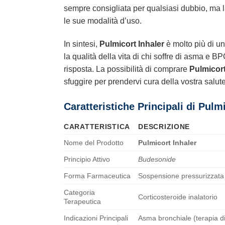
sempre consigliata per qualsiasi dubbio, ma la 
le sue modalità d’uso.
In sintesi,
Pulmicort Inhaler
è molto più di un
la qualità della vita di chi soffre di asma e B
risposta. La possibilità di comprare
Pulmicort
sfuggire per prendervi cura della vostra salut
Caratteristiche Principali di Pulm
CARATTERISTICA
DESCRIZIONE
Nome del Prodotto
Pulmicort Inhaler
Principio Attivo
Budesonide
Forma Farmaceutica
Sospensione pressurizzata 
Categoria
Corticosteroide inalatorio
Terapeutica
Indicazioni Principali
Asma bronchiale (terapia 