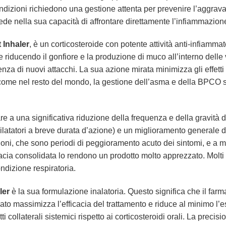
dizioni richiedono una gestione attenta per prevenire l’aggrava
ede nella sua capacità di affrontare direttamente l’infiammazione
 Inhaler
, è un corticosteroide con potente attività anti-infiammat
riducendo il gonfiore e la produzione di muco all’interno delle 
enza di nuovi attacchi. La sua azione mirata minimizza gli effett
a, come nel resto del mondo, la gestione dell’asma e della BPCO 
e a una significativa riduzione della frequenza e della gravità 
ilatatori a breve durata d’azione) e un miglioramento generale de
ni, che sono periodi di peggioramento acuto dei sintomi, e a migl
cacia consolidata lo rendono un prodotto molto apprezzato. Molti 
ndizione respiratoria.
ler
è la sua formulazione inalatoria. Questo significa che il fa
to massimizza l’efficacia del trattamento e riduce al minimo l’e
etti collaterali sistemici rispetto ai corticosteroidi orali. La prec