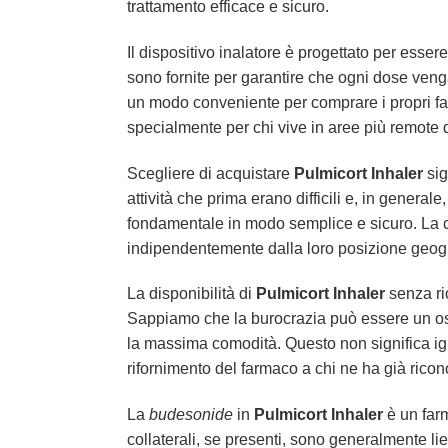
trattamento efficace e sicuro.
Il dispositivo inalatore è progettato per esser
sono fornite per garantire che ogni dose veng
un modo conveniente per comprare i propri far
specialmente per chi vive in aree più remote d’
Scegliere di acquistare
Pulmicort Inhaler
sig
attività che prima erano difficili e, in generale
fondamentale in modo semplice e sicuro. La co
indipendentemente dalla loro posizione geogr
La disponibilità di
Pulmicort Inhaler
senza ric
Sappiamo che la burocrazia può essere un ostac
la massima comodità. Questo non significa igno
rifornimento del farmaco a chi ne ha già ricono
La
budesonide
in
Pulmicort Inhaler
è un farm
collaterali, se presenti, sono generalmente li