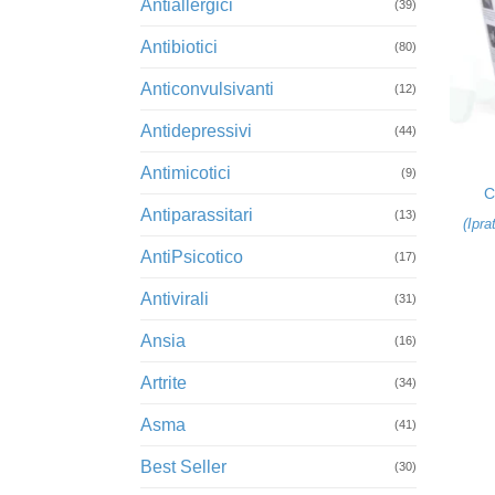
Antiallergici
(39)
Antibiotici
(80)
Anticonvulsivanti
(12)
Antidepressivi
+
(44)
Antimicotici
(9)
C
Antiparassitari
(13)
(
Ipra
AntiPsicotico
(17)
Antivirali
(31)
Ansia
(16)
Artrite
(34)
Asma
(41)
Best Seller
(30)