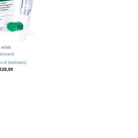
ASMA
trovent
 di Ipratropio
)
€
28,99