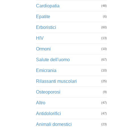
Cardiopatia
(48)
Epatite
(6)
Erboristici
(60)
HIV
(13)
Ormoni
(10)
Salute dell'uomo
(67)
Emicrania
(10)
Rilassanti muscolari
(25)
Osteoporosi
(9)
Altro
(47)
Antidolorifici
(47)
Animali domestici
(23)