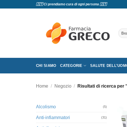
Salta
🇮🇹 Ci prendiamo cura di ogni persona 🇮🇹
ai
contenuti
Cerc
CHI SIAMO
CATEGORIE
SALUTE DELL’UOM
Home
/
Negozio
/
Risultati di ricerca per
Alcolismo
(5)
Anti-infiammatori
(31)