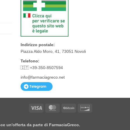
Indirizzo postale:
Piazza Aldo Moro, 41, 73051 Novoli
Telefono:
🇮🇹 +39-350-8507594
info@farmaciagreco.net
Visa
MasterCard
BitCoin
Discover
isce un'offerta da parte di FarmaciaGreco.