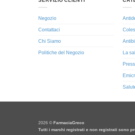
SERVIZIO CLIENTI
CAT
Negozio
Antid
Contattaci
Coles
Chi Siamo
Antibi
Politiche del Negozio
La sa
Press
Emicr
Salut
2026 ©
FarmaciaGreco
Tutti i marchi registrati e non registrati sono 