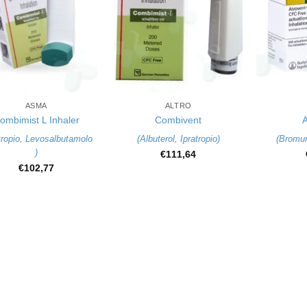
+
+
ASMA
ALTRO
ombimist L Inhaler
Combivent
A
tropio
,
Levosalbutamolo
(
Albuterol
,
Ipratropio
)
(
Bromuro
)
€
111,64
€
102,77