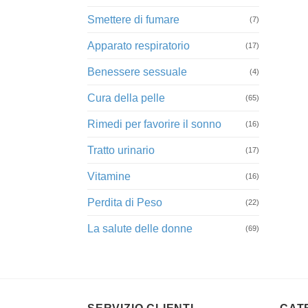
Smettere di fumare
(7)
Apparato respiratorio
(17)
Benessere sessuale
(4)
Cura della pelle
(65)
Rimedi per favorire il sonno
(16)
Tratto urinario
(17)
Vitamine
(16)
Perdita di Peso
(22)
La salute delle donne
(69)