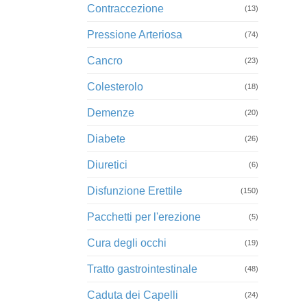
Contraccezione
(13)
Pressione Arteriosa
(74)
Cancro
(23)
Colesterolo
(18)
Demenze
(20)
Diabete
(26)
Diuretici
(6)
Disfunzione Erettile
(150)
Pacchetti per l'erezione
(5)
Cura degli occhi
(19)
Tratto gastrointestinale
(48)
Caduta dei Capelli
(24)