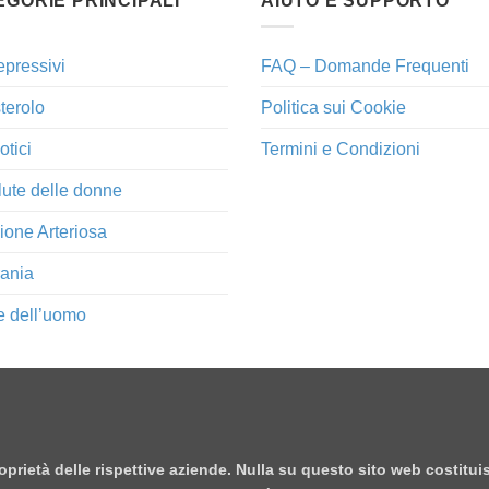
EGORIE PRINCIPALI
AIUTO E SUPPORTO
epressivi
FAQ – Domande Frequenti
terolo
Politica sui Cookie
otici
Termini e Condizioni
lute delle donne
ione Arteriosa
ania
e dell’uomo
proprietà delle rispettive aziende. Nulla su questo sito web costitu