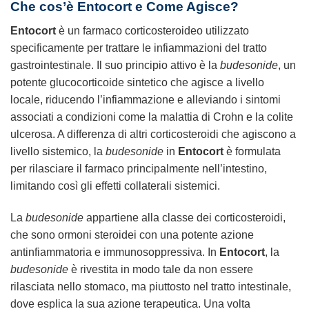
Che cos’è Entocort e Come Agisce?
Entocort
è un farmaco corticosteroideo utilizzato
specificamente per trattare le infiammazioni del tratto
gastrointestinale. Il suo principio attivo è la
budesonide
, un
potente glucocorticoide sintetico che agisce a livello
locale, riducendo l’infiammazione e alleviando i sintomi
associati a condizioni come la malattia di Crohn e la colite
ulcerosa. A differenza di altri corticosteroidi che agiscono a
livello sistemico, la
budesonide
in
Entocort
è formulata
per rilasciare il farmaco principalmente nell’intestino,
limitando così gli effetti collaterali sistemici.
La
budesonide
appartiene alla classe dei corticosteroidi,
che sono ormoni steroidei con una potente azione
antinfiammatoria e immunosoppressiva. In
Entocort
, la
budesonide
è rivestita in modo tale da non essere
rilasciata nello stomaco, ma piuttosto nel tratto intestinale,
dove esplica la sua azione terapeutica. Una volta