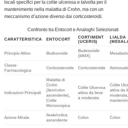
locali specifici per la colite ulcerosa e talvolta per il
mantenimento nella malattia di Crohn, ma con un
meccanismo d’azione diverso dai corticosteroidi.
Confronto tra Entocort e Analoghi Selezionati
CORTIMENT
LIALDA
CARATTERISTICA
ENTOCORT
(UCERIS)
(MESAL
Budesonide
Principio Attivo
Budesonide
Mesalazi
(MMX)
Classe
Corticosteroide
Corticosteroide
Aminosalic
Farmacologica
Malattia di
Crohn
Colite Ul
Colite Ulcerosa
(ileo/colon
attiva da 
Indicazioni Principali
attiva da lieve
ascendente),
moderata
a moderata
Colite
mantenim
Microscopica
Ileale/colica
Azione Mirata
Colon
Colon
ascendente