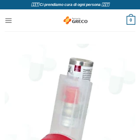
Salta
🇮🇹 Ci prendiamo cura di ogni persona 🇮🇹
ai
contenuti
0