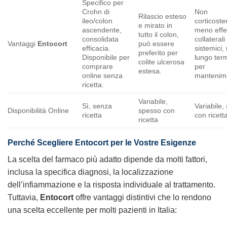
Specifico per
Crohn di
Non
Rilascio esteso
ileo/colon
corticoste
e mirato in
ascendente,
meno effet
tutto il colon,
consolidata
collaterali
Vantaggi
Entocort
può essere
efficacia.
sistemici,
preferito per
Disponibile per
lungo ter
colite ulcerosa
comprare
per
estesa.
online senza
mantenim
ricetta.
Variabile,
Sì, senza
Variabile,
Disponibilità Online
spesso con
ricetta
con ricett
ricetta
Perché Scegliere Entocort per le Vostre Esigenze
La scelta del farmaco più adatto dipende da molti fattori,
inclusa la specifica diagnosi, la localizzazione
dell’infiammazione e la risposta individuale al trattamento.
Tuttavia,
Entocort
offre vantaggi distintivi che lo rendono
una scelta eccellente per molti pazienti in Italia: