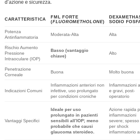
d’azione e sicurezza.
FML FORTE
DEXAMETHA
CARATTERISTICA
(
FLUOROMETHOLONE
)
SODIO FOSF
Potenza
Moderata-Alta
Alta
Antinfiammatoria
Rischio Aumento
Basso (vantaggio
Pressione
Alto
chiave)
Intraoculare (IOP)
Penetrazione
Buona
Molto buona
Corneale
Infiammazioni anteriori non
Infiammazioni 
Indicazioni Comuni
infettive, uso prolungato
e gravi, post-
per condizioni croniche
operatorio
Ideale per uso
Azione rapida 
prolungato in pazienti
infiammazioni
Vantaggi Specifici
sensibili all’IOP; meno
severe; spesso
probabile che causi
per shock
glaucoma steroideo.
infiammatorio a