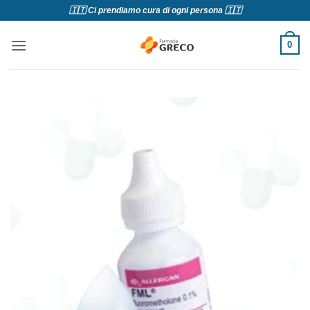
Salta
🇮🇹 Ci prendiamo cura di ogni persona 🇮🇹
ai
contenuti
0