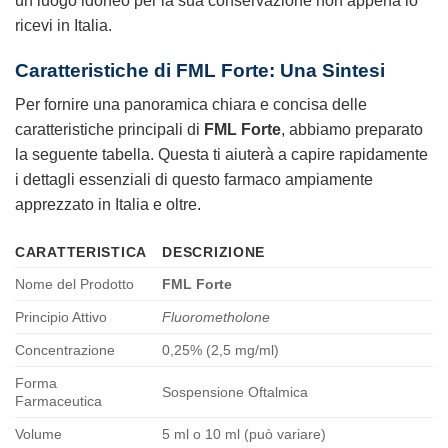
un luogo idoneo per la sua conservazione non appena lo
ricevi in Italia.
Caratteristiche di FML Forte: Una Sintesi
Per fornire una panoramica chiara e concisa delle
caratteristiche principali di
FML Forte
, abbiamo preparato
la seguente tabella. Questa ti aiuterà a capire rapidamente
i dettagli essenziali di questo farmaco ampiamente
apprezzato in Italia e oltre.
CARATTERISTICA
DESCRIZIONE
Nome del Prodotto
FML Forte
Principio Attivo
Fluorometholone
Concentrazione
0,25% (2,5 mg/ml)
Forma
Sospensione Oftalmica
Farmaceutica
Volume
5 ml o 10 ml (può variare)