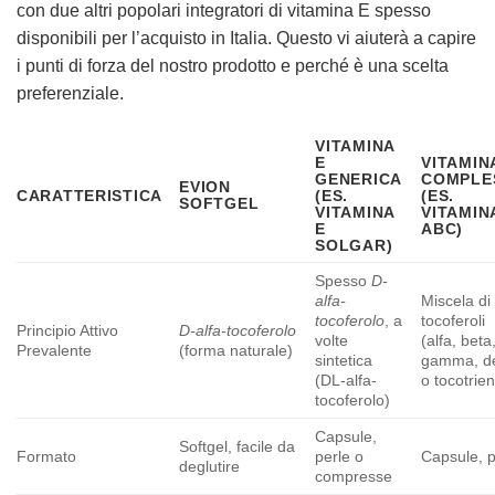
con due altri popolari integratori di vitamina E spesso
disponibili per l’acquisto in Italia. Questo vi aiuterà a capire
i punti di forza del nostro prodotto e perché è una scelta
preferenziale.
VITAMINA
E
VITAMIN
GENERICA
COMPLE
EVION
CARATTERISTICA
(ES.
(ES.
SOFTGEL
VITAMINA
VITAMIN
E
ABC)
SOLGAR)
Spesso
D-
alfa-
Miscela di
tocoferolo
, a
tocoferoli
Principio Attivo
D-alfa-tocoferolo
volte
(alfa, beta
Prevalente
(forma naturale)
sintetica
gamma, de
(DL-alfa-
o tocotrien
tocoferolo)
Capsule,
Softgel, facile da
Formato
perle o
Capsule, p
deglutire
compresse