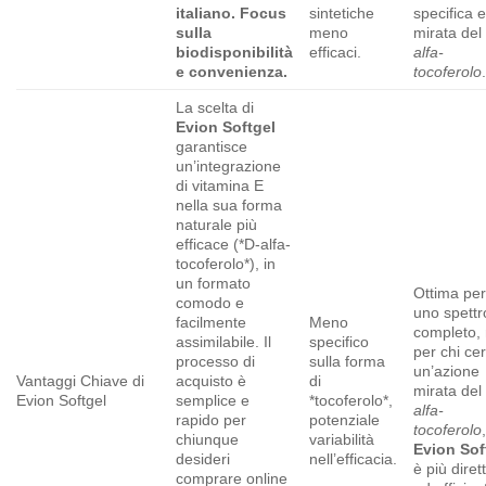
italiano. Focus
sintetiche
specifica 
sulla
meno
mirata de
biodisponibilità
efficaci.
alfa-
e convenienza.
tocoferolo
La scelta di
Evion Softgel
garantisce
un’integrazione
di vitamina E
nella sua forma
naturale più
efficace (*D-alfa-
tocoferolo*), in
un formato
Ottima pe
comodo e
uno spettr
facilmente
Meno
completo,
assimilabile. Il
specifico
per chi ce
processo di
sulla forma
un’azione
Vantaggi Chiave di
acquisto è
di
mirata de
Evion Softgel
semplice e
*tocoferolo*,
alfa-
rapido per
potenziale
tocoferolo
chiunque
variabilità
Evion Sof
desideri
nell’efficacia.
è più diret
comprare online