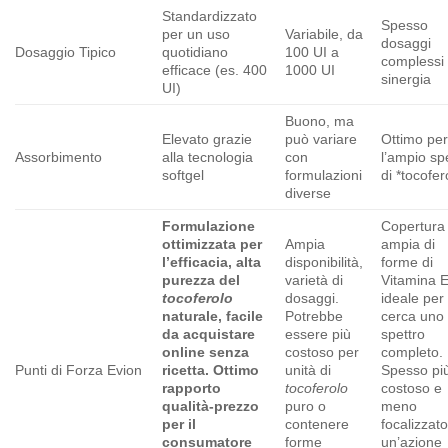
Standardizzato
Spesso
per un uso
Variabile, da
dosaggi
Dosaggio Tipico
quotidiano
100 UI a
complessi
efficace (es. 400
1000 UI
sinergia
UI)
Buono, ma
Elevato grazie
può variare
Ottimo pe
Assorbimento
alla tecnologia
con
l’ampio sp
softgel
formulazioni
di *tocofero
diverse
Formulazione
Copertura
ottimizzata per
Ampia
ampia di
l’efficacia, alta
disponibilità,
forme di
purezza del
varietà di
Vitamina E
tocoferolo
dosaggi.
ideale per 
naturale, facile
Potrebbe
cerca uno
da acquistare
essere più
spettro
online senza
costoso per
completo.
Punti di Forza Evion
ricetta. Ottimo
unità di
Spesso pi
rapporto
tocoferolo
costoso e
qualità-prezzo
puro o
meno
per il
contenere
focalizzat
consumatore
forme
un’azione