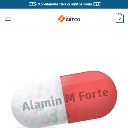
Salta
🇮🇹 Ci prendiamo cura di ogni persona 🇮🇹
ai
contenuti
0