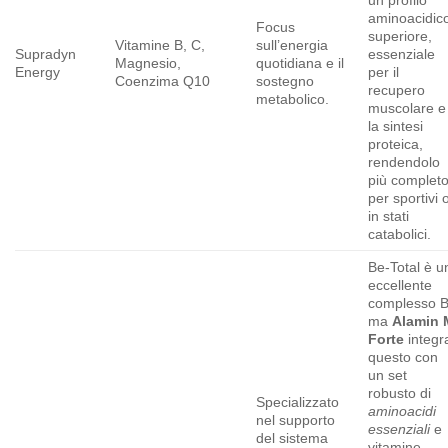
un profilo
aminoacidic
Focus
superiore,
Vitamine B, C,
sull’energia
Supradyn
essenziale
Magnesio,
quotidiana e il
Energy
per il
Coenzima Q10
sostegno
recupero
metabolico.
muscolare e
la sintesi
proteica,
rendendolo
più complet
per sportivi 
in stati
catabolici.
Be-Total è u
eccellente
complesso B
ma
Alamin 
Forte
integr
questo con
un set
robusto di
Specializzato
aminoacidi
nel supporto
essenziali
e
del sistema
vitamine