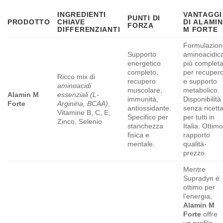
INGREDIENTI
VANTAGGI
PUNTI DI
PRODOTTO
CHIAVE
DI
ALAMIN
FORZA
DIFFERENZIANTI
M FORTE
Formulazion
Supporto
aminoacidic
energetico
più complet
completo,
per recuper
Ricco mix di
recupero
e supporto
aminoacidi
muscolare,
metabolico.
Alamin M
essenziali (L-
immunità,
Disponibilità
Forte
Arginina, BCAA)
,
antiossidante.
senza ricett
Vitamine B, C, E,
Specifico per
per tutti in
Zinco, Selenio
stanchezza
Italia. Ottim
fisica e
rapporto
mentale.
qualità-
prezzo.
Mentre
Supradyn è
ottimo per
l’energia,
Alamin M
Forte
offre