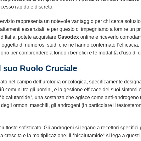
cesso rapido e discreto.
 servizio rappresenta un notevole vantaggio per chi cerca soluzi
rattamenti essenziali, e per questo ci impegniamo a fornire un pr
 d’Italia, potete acquistare
Casodex
online e riceverlo comodame
 oggetto di numerosi studi che ne hanno confermato l’efficacia, r
uono per comprendere a fondo i benefici e le modalità d’uso di 
l suo Ruolo Cruciale
to nel campo dell’urologia oncologica, specificamente designato 
iù comuni tra gli uomini, e la gestione efficace dei suoi sintomi 
 *bicalutamide*, una sostanza che agisce come anti-androgeno n
degli ormoni maschili, gli androgeni (in particolare il testostero
ttosto sofisticato. Gli androgeni si legano a recettori specifici p
 crescita e la moltiplicazione. Il *bicalutamide* si lega a quest