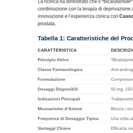
La ricerca ha dimostrato che il *bicalutamide* 
combinazione con la terapia di deprivazione a
innovazione e l’esperienza clinica con
Caso
prostata.
Tabella 1: Caratteristiche del Pro
CARATTERISTICA
DESCRIZ
Principio Attivo
*Bicalutami
Classe Farmacologica
Anti-andro
Formulazione
Compresse r
Dosaggi Disponibili
50 mg, 15
Indicazioni Principali
Trattamento
Meccanismo d’Azione
Blocca i re
Frequenza di Dosaggio Tipica
Una volta a
Vantaggi Chiave
Efficacia co