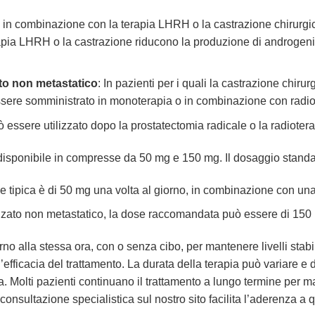
to in combinazione con la terapia LHRH o la castrazione chirurgica
erapia LHRH o la castrazione riducono la produzione di androgeni
to non metastatico
: In pazienti per i quali la castrazione chirur
sere somministrato in monoterapia o in combinazione con radio
uò essere utilizzato dopo la prostatectomia radicale o la radioterapi
isponibile in compresse da 50 mg e 150 mg. Il dosaggio standar
ose tipica è di 50 mg una volta al giorno, in combinazione con u
anzato non metastatico, la dose raccomandata può essere di 150 
o alla stessa ora, con o senza cibo, per mantenere livelli stabi
efficacia del trattamento. La durata della terapia può variare e 
. Molti pazienti continuano il trattamento a lungo termine per ma
onsultazione specialistica sul nostro sito facilita l’aderenza a q