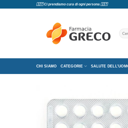
Salta
🇮🇹 Ci prendiamo cura di ogni persona 🇮🇹
ai
contenuti
Cerc
CHI SIAMO
CATEGORIE
SALUTE DELL’UOM