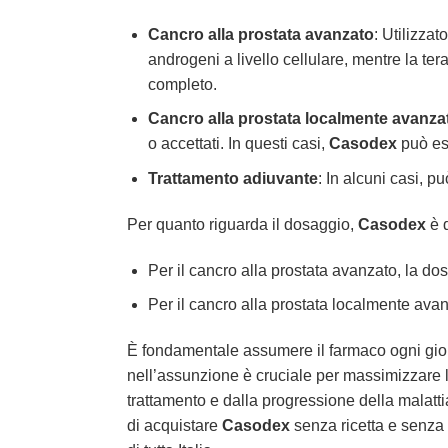
Cancro alla prostata avanzato
: Utilizza
androgeni a livello cellulare, mentre la t
completo.
Cancro alla prostata localmente avanza
o accettati. In questi casi,
Casodex
può es
Trattamento adiuvante
: In alcuni casi, p
Per quanto riguarda il dosaggio,
Casodex
è d
Per il cancro alla prostata avanzato, la d
Per il cancro alla prostata localmente av
È fondamentale assumere il farmaco ogni giorn
nell’assunzione è cruciale per massimizzare l’
trattamento e dalla progressione della malattia
di acquistare
Casodex
senza ricetta e senza c