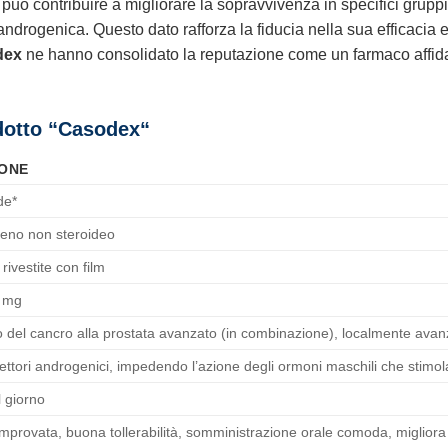
può contribuire a migliorare la sopravvivenza in specifici gruppi 
ndrogenica. Questo dato rafforza la fiducia nella sua efficacia e
dex
ne hanno consolidato la reputazione come un farmaco affidabi
dotto “
Casodex
“
IONE
de*
geno non steroideo
ivestite con film
0 mg
 del cancro alla prostata avanzato (in combinazione), localmente ava
cettori androgenici, impedendo l’azione degli ormoni maschili che stimol
l giorno
mprovata, buona tollerabilità, somministrazione orale comoda, migliora la