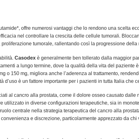
calutamide*, offre numerosi vantaggi che lo rendono una scelta ecc
fficacia nel controllare la crescita delle cellule tumorali. Blocca
 proliferazione tumorale, rallentando così la progressione della 
abilità.
Casodex
è generalmente ben tollerato dalla maggior parte d
tamenti a lungo termine, dove la qualità della vita del paziente
g o 150 mg, migliora anche l’aderenza al trattamento, rendendo p
à d’uso è un fattore importante per i pazienti in tutta Italia che 
iati al cancro alla prostata, come il dolore osseo causato dalle m
 utilizzato in diverse configurazioni terapeutiche, sia in monot
o ruolo centrale nella strategia terapeutica del cancro alla prosta
 di convenienza e discrezione, particolarmente apprezzato da chi v