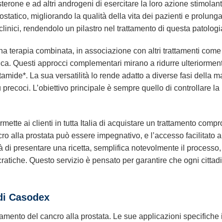
osterone e ad altri androgeni di esercitare la loro azione stimola
ostatico, migliorando la qualità della vita dei pazienti e prolunga
 clinici, rendendolo un pilastro nel trattamento di questa patologi
na terapia combinata, in associazione con altri trattamenti come
ca. Questi approcci complementari mirano a ridurre ulteriormente 
tamide*. La sua versatilità lo rende adatto a diverse fasi della m
 precoci. L’obiettivo principale è sempre quello di controllare la
ermette ai clienti in tutta Italia di acquistare un trattamento c
o alla prostata può essere impegnativo, e l’accesso facilitato 
 di presentare una ricetta, semplifica notevolmente il processo,
ocratiche. Questo servizio è pensato per garantire che ogni citt
di
Casodex
ttamento del cancro alla prostata. Le sue applicazioni specifiche