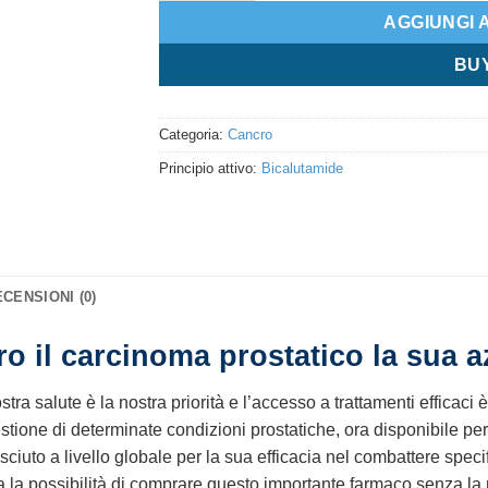
AGGIUNGI 
BU
Categoria:
Cancro
Principio attivo:
Bicalutamide
CENSIONI (0)
o il carcinoma prostatico la sua az
tra salute è la nostra priorità e l’accesso a trattamenti efficaci
tione di determinate condizioni prostatiche, ora disponibile per l
osciuto a livello globale per la sua efficacia nel combattere speci
 Italia la possibilità di comprare questo importante farmaco senza la