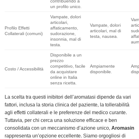
contribuendo a
un profilo unico.
Vampate, dolori
Vam
articolari,
Vampate, dolori
arti
Profilo Effetti
affaticamento,
articolari, mal di
sud
Collaterali (comuni)
sudorazione,
testa, nausea.
affa
insonnia, mal di
aum
testa.
Disponibile a un
prezzo
competitivo, facile
Ampiamente
Amp
Costo / Accessibilità
da
acquistare
disponibile.
disp
online
in Italia
senza ricetta
.
La scelta tra questi inibitori dell’aromatasi dipende da vari
fattori, inclusa la storia clinica del paziente, la tollerabilità
agli effetti collaterali e le preferenze del medico curante.
Tuttavia, per chi cerca una soluzione efficace e ben
consolidata con un meccanismo d’azione unico,
Aromasin
rappresenta un’opzione eccellente. Siamo orgogliosi di