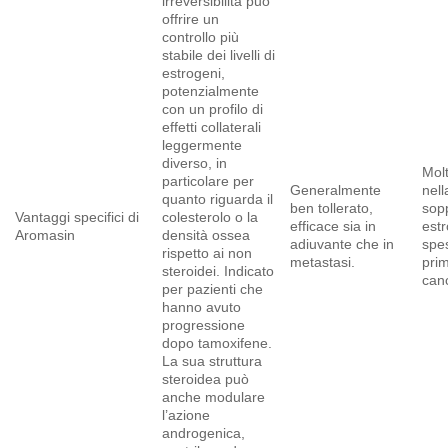
irreversibilità può
offrire un
controllo più
stabile dei livelli di
estrogeni,
potenzialmente
con un profilo di
effetti collaterali
leggermente
diverso, in
Mol
particolare per
Generalmente
nell
quanto riguarda il
ben tollerato,
sop
Vantaggi specifici di
colesterolo o la
efficace sia in
est
Aromasin
densità ossea
adiuvante che in
spe
rispetto ai non
metastasi.
prim
steroidei. Indicato
can
per pazienti che
hanno avuto
progressione
dopo tamoxifene.
La sua struttura
steroidea può
anche modulare
l’azione
androgenica,