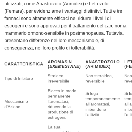
utilizzati, come Anastrozolo (Arimidex) e Letrozolo
(Femara), per evidenziarne i vantaggi distintivi. Tutti e tre i
farmaci sono altamente efficaci nel ridurre i livelli di
estrogeni e sono approvati per il trattamento del carcinoma
mammario ormono-sensibile in postmenopausa. Tuttavia,
presentano differenze nel loro meccanismo e, di
conseguenza, nel loro profilo di tollerabilità.
AROMASIN
ANASTROZOLO
LE
CARATTERISTICA
(
EXEMESTANE
)
(ARIMIDEX)
(F
Stroideo,
Non steroideo,
Non
Tipo di Inibitore
irreversibile
reversibile
reve
Blocca in modo
Si lega
Si l
permanente
temporaneamente
tem
Meccanismo
l’aromatasi,
all’aromatasi,
all’
d’Azione
riducendo la
inibendone
ini
produzione di
l’attività.
l’att
estrogeni.
La sua