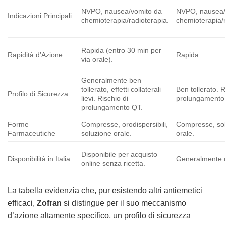
NVPO, nausea/vomito da
NVPO, nausea/
Indicazioni Principali
chemioterapia/radioterapia.
chemioterapia/r
Rapida (entro 30 min per
Rapidità d’Azione
Rapida.
via orale).
Generalmente ben
tollerato, effetti collaterali
Ben tollerato. R
Profilo di Sicurezza
lievi. Rischio di
prolungamento
prolungamento QT.
Forme
Compresse, orodispersibili,
Compresse, so
Farmaceutiche
soluzione orale.
orale.
Disponibile per acquisto
Disponibilità in Italia
Generalmente c
online senza ricetta.
La tabella evidenzia che, pur esistendo altri antiemetici
efficaci,
Zofran
si distingue per il suo meccanismo
d’azione altamente specifico, un profilo di sicurezza