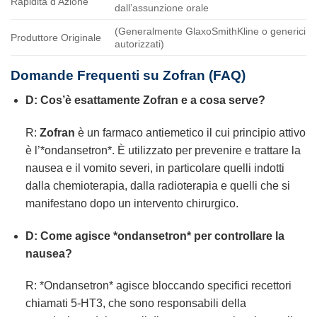
Rapidità d’Azione
dall’assunzione orale
(Generalmente GlaxoSmithKline o generici
Produttore Originale
autorizzati)
Domande Frequenti su
Zofran
(FAQ)
D: Cos’è esattamente
Zofran
e a cosa serve?
R:
Zofran
è un farmaco antiemetico il cui principio attivo
è l’*ondansetron*. È utilizzato per prevenire e trattare la
nausea e il vomito severi, in particolare quelli indotti
dalla chemioterapia, dalla radioterapia e quelli che si
manifestano dopo un intervento chirurgico.
D: Come agisce *ondansetron* per controllare la
nausea?
R: *Ondansetron* agisce bloccando specifici recettori
chiamati 5-HT3, che sono responsabili della