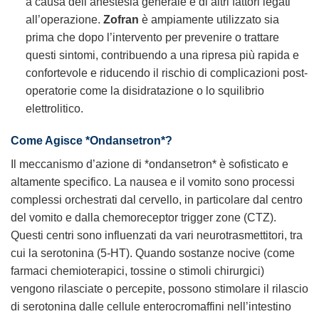
a causa dell’anestesia generale e di altri fattori legati
all’operazione.
Zofran
è ampiamente utilizzato sia
prima che dopo l’intervento per prevenire o trattare
questi sintomi, contribuendo a una ripresa più rapida e
confortevole e riducendo il rischio di complicazioni post-
operatorie come la disidratazione o lo squilibrio
elettrolitico.
Come Agisce *Ondansetron*?
Il meccanismo d’azione di *ondansetron* è sofisticato e
altamente specifico. La nausea e il vomito sono processi
complessi orchestrati dal cervello, in particolare dal centro
del vomito e dalla chemoreceptor trigger zone (CTZ).
Questi centri sono influenzati da vari neurotrasmettitori, tra
cui la serotonina (5-HT). Quando sostanze nocive (come
farmaci chemioterapici, tossine o stimoli chirurgici)
vengono rilasciate o percepite, possono stimolare il rilascio
di serotonina dalle cellule enterocromaffini nell’intestino