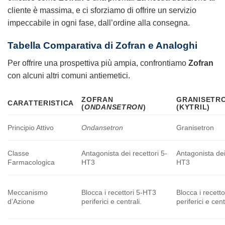
cliente è massima, e ci sforziamo di offrire un servizio
impeccabile in ogni fase, dall’ordine alla consegna.
Tabella Comparativa di
Zofran
e Analoghi
Per offrire una prospettiva più ampia, confrontiamo
Zofran
con alcuni altri comuni antiemetici.
ZOFRAN
GRANISETR
CARATTERISTICA
(
ONDANSETRON
)
(KYTRIL)
Principio Attivo
Ondansetron
Granisetron
Classe
Antagonista dei recettori 5-
Antagonista dei
Farmacologica
HT3
HT3
Meccanismo
Blocca i recettori 5-HT3
Blocca i recett
d’Azione
periferici e centrali.
periferici e cent