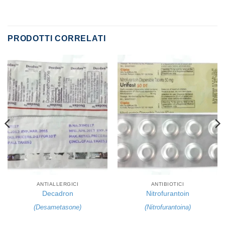
PRODOTTI CORRELATI
ANTIALLERGICI
ANTIBIOTICI
Decadron
Nitrofurantoin
(
Desametasone
)
(
Nitrofurantoina
)