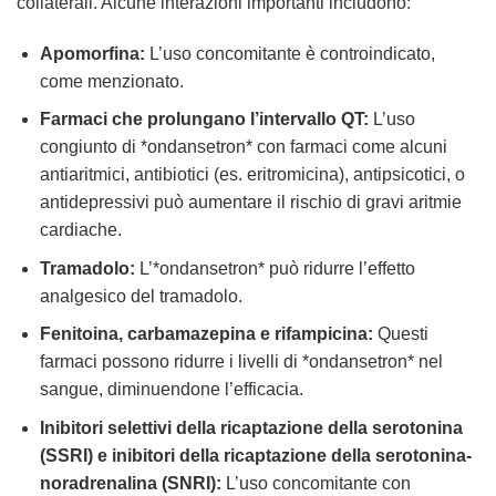
collaterali. Alcune interazioni importanti includono:
Apomorfina:
L’uso concomitante è controindicato,
come menzionato.
Farmaci che prolungano l’intervallo QT:
L’uso
congiunto di *ondansetron* con farmaci come alcuni
antiaritmici, antibiotici (es. eritromicina), antipsicotici, o
antidepressivi può aumentare il rischio di gravi aritmie
cardiache.
Tramadolo:
L’*ondansetron* può ridurre l’effetto
analgesico del tramadolo.
Fenitoina, carbamazepina e rifampicina:
Questi
farmaci possono ridurre i livelli di *ondansetron* nel
sangue, diminuendone l’efficacia.
Inibitori selettivi della ricaptazione della serotonina
(SSRI) e inibitori della ricaptazione della serotonina-
noradrenalina (SNRI):
L’uso concomitante con