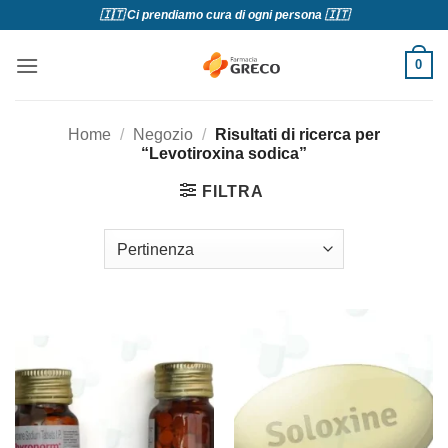
Salta
🇮🇹 Ci prendiamo cura di ogni persona 🇮🇹
ai
contenuti
0
Home
/
Negozio
/
Risultati di ricerca per
“Levotiroxina sodica”
FILTRA