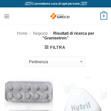
Salta
🇮🇹 Ci prendiamo cura di ogni persona 🇮🇹
ai
contenuti
0
Home
/
Negozio
/
Risultati di ricerca per
“Granisetron”
FILTRA