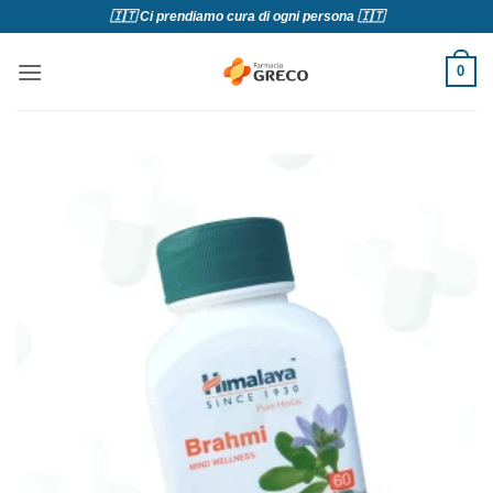
Salta
🇮🇹 Ci prendiamo cura di ogni persona 🇮🇹
ai
contenuti
0