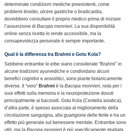
determinate condizioni mediche preesistenti, come
problemi tiroidei, ulcere gastriche o bradicardia,
dovrebbero consultare il proprio medico prima di iniziare
l’assunzione di
Bacopa monnieri
. La sua disponibilità
online senza ricetta lo rende accessibile, ma la
consapevolezza personale è sempre importante.
Qual è la differenza tra
Brahmi
e Gotu Kola?
Sebbene entrambe le erbe siano considerate “Brahmi” in
alcune tradizioni ayurvediche e condividano alcuni
benefici cognitivi e ansiolitici, sono piante botanicamente
diverse. Il “vero”
Brahmi
è la
Bacopa monnieri
, nota per i
suoi effetti sulla memoria e la neuroprotezione dovuti
principalmente ai bacosidi. Gotu Kola (Centella asiatica),
d’altra parte, è spesso associata al miglioramento della
circolazione sanguigna, alla guarigione delle ferite e ha un
effetto più generale sul benessere mentale. Entrambe sono
utili, ma la
Bacopa monnieri
è più specificamente studiata