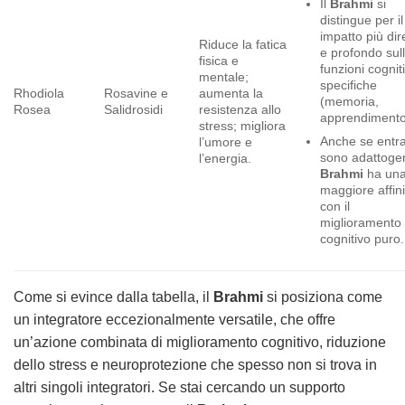
Il
Brahmi
si
distingue per i
impatto più dir
Riduce la fatica
e profondo sul
fisica e
funzioni cognit
mentale;
specifiche
Rhodiola
Rosavine e
aumenta la
(memoria,
Rosea
Salidrosidi
resistenza allo
apprendimento
stress; migliora
Anche se entr
l’umore e
sono adattogeni
l’energia.
Brahmi
ha un
maggiore affini
con il
miglioramento
cognitivo puro.
Come si evince dalla tabella, il
Brahmi
si posiziona come
un integratore eccezionalmente versatile, che offre
un’azione combinata di miglioramento cognitivo, riduzione
dello stress e neuroprotezione che spesso non si trova in
altri singoli integratori. Se stai cercando un supporto