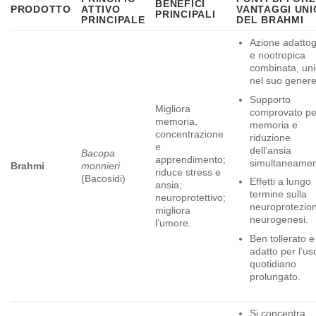
BENEFICI
PRODOTTO
ATTIVO
VANTAGGI UNI
PRINCIPALI
PRINCIPALE
DEL
BRAHMI
Azione adatto
e nootropica
combinata, un
nel suo genere
Supporto
Migliora
comprovato pe
memoria,
memoria e
concentrazione
riduzione
e
dell’ansia
Bacopa
apprendimento;
simultaneamen
Brahmi
monnieri
riduce stress e
(Bacosidi)
Effetti a lungo
ansia;
termine sulla
neuroprotettivo;
neuroprotezio
migliora
neurogenesi.
l’umore.
Ben tollerato e
adatto per l’us
quotidiano
prolungato.
Si concentra