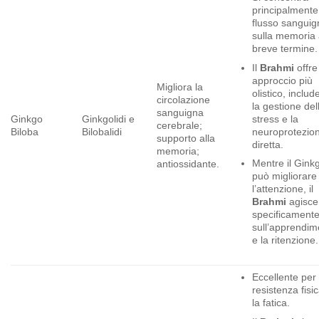
principalmente
flusso sanguig
sulla memoria
breve termine.
Il
Brahmi
offre
approccio più
Migliora la
olistico, inclu
circolazione
la gestione del
sanguigna
stress e la
Ginkgo
Ginkgolidi e
cerebrale;
neuroprotezio
Biloba
Bilobalidi
supporto alla
diretta.
memoria;
Mentre il Gink
antiossidante.
può migliorare
l’attenzione, il
Brahmi
agisce
specificament
sull’apprendim
e la ritenzione.
Eccellente per 
resistenza fisi
la fatica.