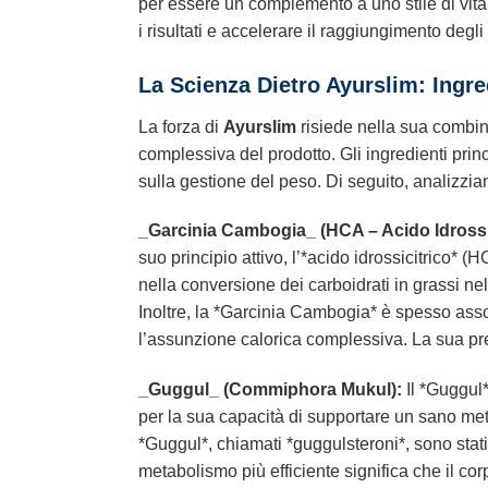
per essere un complemento a uno stile di vita 
i risultati e accelerare il raggiungimento degli
La Scienza Dietro Ayurslim: Ingr
La forza di
Ayurslim
risiede nella sua combina
complessiva del prodotto. Gli ingredienti princi
sulla gestione del peso. Di seguito, analizzi
_Garcinia Cambogia_ (HCA – Acido Idrossic
suo principio attivo, l’*acido idrossicitrico* (
nella conversione dei carboidrati in grassi n
Inoltre, la *Garcinia Cambogia* è spesso assoc
l’assunzione calorica complessiva. La sua p
_Guggul_ (Commiphora Mukul):
Il *Guggul*
per la sua capacità di supportare un sano metabol
*Guggul*, chiamati *guggulsteroni*, sono stati 
metabolismo più efficiente significa che il cor