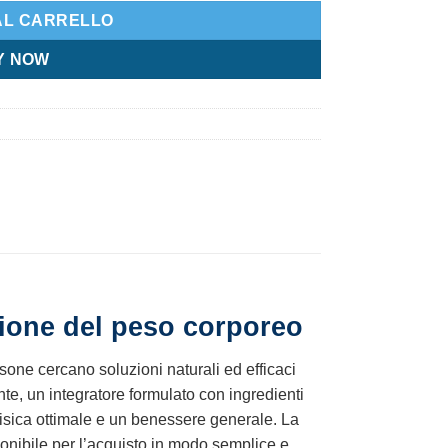
AL CARRELLO
Y NOW
tione del peso corporeo
rsone cercano soluzioni naturali ed efficaci
e, un integratore formulato con ingredienti
fisica ottimale e un benessere generale. La
ponibile per l’acquisto in modo semplice e