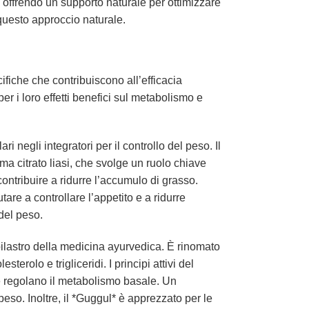
, offrendo un supporto naturale per ottimizzare
i questo approccio naturale.
ifiche che contribuiscono all’efficacia
er i loro effetti benefici sul metabolismo e
i negli integratori per il controllo del peso. Il
zima citrato liasi, che svolge un ruolo chiave
ntribuire a ridurre l’accumulo di grasso.
re a controllare l’appetito e a ridurre
del peso.
pilastro della medicina ayurvedica. È rinomato
terolo e trigliceridi. I principi attivi del
che regolano il metabolismo basale. Un
peso. Inoltre, il *Guggul* è apprezzato per le