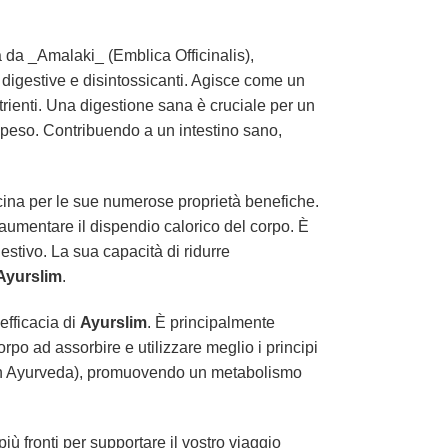
a da _Amalaki_ (Emblica Officinalis),
à digestive e disintossicanti. Agisce come un
trienti. Una digestione sana è cruciale per un
el peso. Contribuendo a un intestino sano,
cina per le sue numerose proprietà benefiche.
 aumentare il dispendio calorico del corpo. È
estivo. La sua capacità di ridurre
Ayurslim
.
efficacia di
Ayurslim
. È principalmente
corpo ad assorbire e utilizzare meglio i principi
gni in Ayurveda), promuovendo un metabolismo
iù fronti per supportare il vostro viaggio