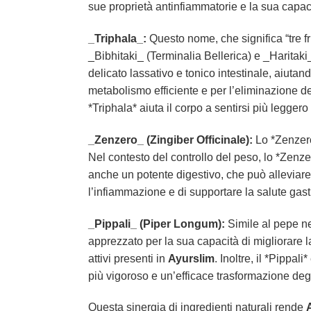
sue proprietà antinfiammatorie e la sua capaci
_Triphala_:
Questo nome, che significa “tre fr
_Bibhitaki_ (Terminalia Bellerica) e _Haritaki
delicato lassativo e tonico intestinale, aiuta
metabolismo efficiente e per l’eliminazione de
*Triphala* aiuta il corpo a sentirsi più leggero
_Zenzero_ (Zingiber Officinale):
Lo *Zenzero
Nel contesto del controllo del peso, lo *Zenze
anche un potente digestivo, che può alleviare 
l’infiammazione e di supportare la salute gast
_Pippali_ (Piper Longum):
Simile al pepe ner
apprezzato per la sua capacità di migliorare la b
attivi presenti in
Ayurslim
. Inoltre, il *Pippa
più vigoroso e un’efficace trasformazione degl
Questa sinergia di ingredienti naturali rende