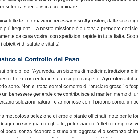
 consulenza specialistica preliminare.
nirvi tutte le informazioni necessarie su
Ayurslim
, dalle sue origi
 più frequenti. La nostra missione è aiutarvi a prendere decision
amente da casa vostra, con spedizioni rapide in tutta Italia. Sc
obiettivi di salute e vitalità.
stico al Controllo del Peso
ui principi dell’Ayurveda, un sistema di medicina tradizionale ind
el peso che si concentrano su un singolo aspetto,
Ayurslim
adotta 
ibrio sano. Non si tratta semplicemente di “bruciare grassi” o “s
e un benessere generale che contribuisce al mantenimento di un
cano soluzioni naturali e armoniose con il proprio corpo, un trend
 una meticolosa selezione di erbe e piante officinali, note per le l
 agire in sinergia con gli altri, potenziando l’effetto complessivo
el peso, senza ricorrere a stimolanti aggressivi o sostanze chim