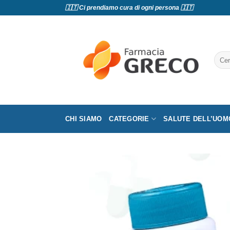
Salta
🇮🇹 Ci prendiamo cura di ogni persona 🇮🇹
ai
contenuti
Cerc
CHI SIAMO
CATEGORIE
SALUTE DELL’UOM