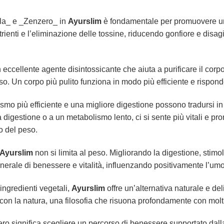
la_ e _Zenzero_ in
Ayurslim
è fondamentale per promuovere un
utrienti e l’eliminazione delle tossine, riducendo gonfiore e di
 eccellente agente disintossicante che aiuta a purificare il cor
eso. Un corpo più pulito funziona in modo più efficiente e rispond
mo più efficiente e una migliore digestione possono tradursi in 
digestione o a un metabolismo lento, ci si sente più vitali e pront
lo del peso.
Ayurslim
non si limita al peso. Migliorando la digestione, stim
erale di benessere e vitalità, influenzando positivamente l’umore
ngredienti vegetali,
Ayurslim
offre un’alternativa naturale e deli
on la natura, una filosofia che risuona profondamente con molti i
ero significa scegliere un percorso di benessere supportato dall