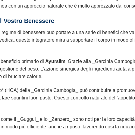
 linea con un approccio naturale che è molto apprezzato dai consu
 il Vostro Benessere
regime di benessere può portare a una serie di benefici che van
dica, questo integratore mira a supportare il corpo in modo ol
 beneficio primario di
Ayurslim
. Grazie alla _Garcinia Cambogia
gestione del peso. L’azione sinergica degli ingredienti aiuta a 
o di bruciare calorie.
ico* (HCA) della _Garcinia Cambogia_ può contribuire a promuov
fare spuntini fuori pasto. Questo controllo naturale dell’appeti
 come il _Guggul_ e lo _Zenzero_ sono noti per la loro capacit
a in modo più efficiente, anche a riposo, favorendo così la riduz