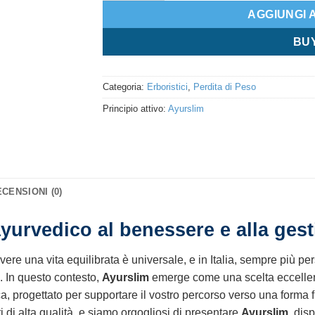
AGGIUNGI 
BU
Categoria:
Erboristici
,
Perdita di Peso
Principio attivo:
Ayurslim
CENSIONI (0)
yurvedico al benessere e alla ges
ere una vita equilibrata è universale, e in Italia, sempre più pe
e. In questo contesto,
Ayurslim
emerge come una scelta eccellent
ca, progettato per supportare il vostro percorso verso una forma 
ti di alta qualità, e siamo orgogliosi di presentare
Ayurslim
, dis