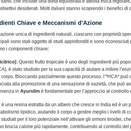
sano, che include una dieta equilibrata e attività fisica regolare
 obiettivi desiderati. Molti italiani stanno scoprendo i benefici d
edienti Chiave e Meccanismi d’Azione
zione unica di ingredienti naturali, ciascuno con proprietà spec
pali sono stati oggetto di studi approfonditi e sono riconosciuti p
amo i componenti chiave:
itrico):
Questo frutto tropicale è uno degli ingredienti più popolar
HCA), è stato studiato per la sua capacità di aiutare a inibire l’en
el corpo. Bloccando parzialmente questo processo, l’*HCA* può co
iata alla promozione di una sensazione di sazietà, che può aiuta
resenza in
Ayurslim
è fondamentale per l’approccio al controllo 
 è una resina estratta da un albero che cresce in India ed è un 
ismo lipidico, aiutando il corpo a gestire meglio i livelli di coles
studiati per il loro potenziale nell’attivare gli ormoni tiroidei, 
po brucia calorie più rapidamente, contribuendo al controllo del 