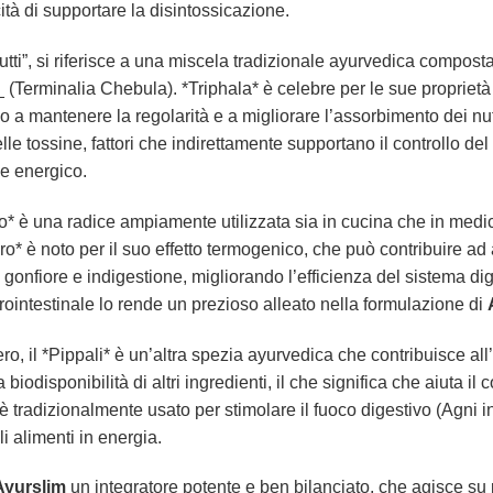
tà di supportare la disintossicazione.
utti”, si riferisce a una miscela tradizionale ayurvedica compost
_ (Terminalia Chebula). *Triphala* è celebre per le sue propriet
ndo a mantenere la regolarità e a migliorare l’assorbimento dei nu
lle tossine, fattori che indirettamente supportano il controllo d
 e energico.
* è una radice ampiamente utilizzata sia in cucina che in medi
ro* è noto per il suo effetto termogenico, che può contribuire ad
gonfiore e indigestione, migliorando l’efficienza del sistema dig
rointestinale lo rende un prezioso alleato nella formulazione di
o, il *Pippali* è un’altra spezia ayurvedica che contribuisce all’
iodisponibilità di altri ingredienti, il che significa che aiuta il 
li* è tradizionalmente usato per stimolare il fuoco digestivo (A
i alimenti in energia.
Ayurslim
un integratore potente e ben bilanciato, che agisce su p