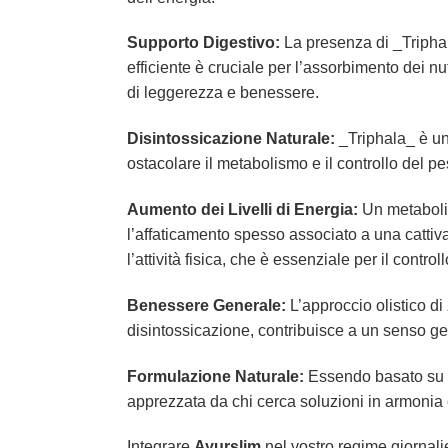
Supporto Digestivo:
La presenza di _Tripha
efficiente è cruciale per l’assorbimento dei n
di leggerezza e benessere.
Disintossicazione Naturale:
_Triphala_ è un
ostacolare il metabolismo e il controllo del p
Aumento dei Livelli di Energia:
Un metabolis
l’affaticamento spesso associato a una cattiva 
l’attività fisica, che è essenziale per il control
Benessere Generale:
L’approccio olistico di
disintossicazione, contribuisce a un senso gen
Formulazione Naturale:
Essendo basato su i
apprezzata da chi cerca soluzioni in armonia c
Integrare
Ayurslim
nel vostro regime giornali