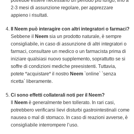
potrebbe essere necessario un periodo più lungo, fino a
2-3 mesi di assunzione regolare, per apprezzare
appieno i risultati.
Il
Neem
può interagire con altri integratori o farmaci?
Sebbene il
Neem
sia un prodotto naturale, è sempre
consigliabile, in caso di assunzione di altri integratori o
farmaci, consultare un medico o un farmacista prima di
iniziare qualsiasi nuovo supplemento, soprattutto se si
soffre di condizioni mediche preesistenti. Tuttavia,
potete *acquistare* il nostro
Neem
`online` `senza
ricetta` liberamente.
Ci sono effetti collaterali noti per il
Neem
?
Il
Neem
è generalmente ben tollerato. In rari casi,
potrebbero verificarsi lievi disturbi gastrointestinali come
nausea o mal di stomaco. In caso di reazioni avverse, è
consigliabile interrompere l’uso.