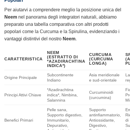
Popolari
Per aiutarvi a comprendere meglio la posizione unica del
Neem
nel panorama degli integratori naturali, abbiamo
preparato una tabella comparativa con altri prodotti
popolari come la Curcuma e la Spirulina, evidenziando i
vantaggi distintivi del nostro
Neem
.
NEEM
CURCUMA
S
(ESTRATTO DI
CARATTERISTICA
(CURCUMA
(
*AZADIRACHTINA
LONGA)
P
INDICA*)
Subcontinente
Asia meridionale
La
Origine Principale
Indiano
e sud-orientale
re
*Azadirachtina
Fi
Curcuminoidi
Principi Attivi Chiave
indica*, Nimbina,
Pr
(curcumina)
Salannina
Mi
Pelle sana,
Supporto
En
Supporto digestivo,
antinfiammatorio,
Ri
Benefici Primari
Immunitario,
Antiossidante,
di
Depurativo,
Digestivo,
Su