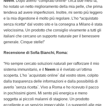
Neem
. Dopo averlo *comprato online* circa due mesi fa,
ho notato un netto miglioramento della mia pelle, che prima
tendeva ad avere imperfezioni. Inoltre, mi sento più leggero
e la mia digestione è molto più regolare. L’ho *acquistato
senza ricetta* dal vostro sito e la consegna a Milano è stata
velocissima. Un prodotto che consiglio vivamente a tutti gli
italiani che cercano un supporto naturale per il benessere
generale. Cinque stelle!”
Recensione di Sofia Bianchi, Roma:
“Ho sempre cercato soluzioni naturali per rafforzare il mio
sistema immunitario, e il
Neem
si è rivelato un’ottima
scoperta. L’ho `acquistato online` dal vostro store, colpito
dalla trasparenza delle informazioni e dalla possibilità di
averlo `senza ricetta`. Vivo a Roma e ho ricevuto il pacco
in pochissimi giorni. Mi sento più energica e meno
soggetta ai piccoli malanni di stagione. Un prodotto
eccellente e un servizio impeccabile. Lo suggerirò alle mie