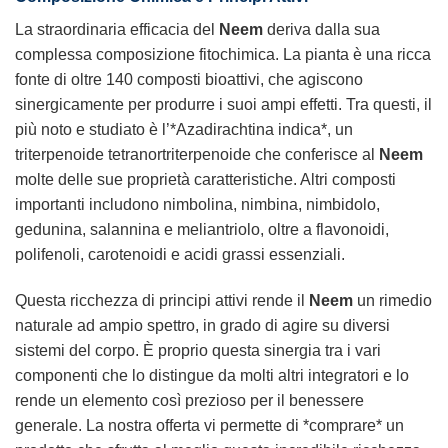
La straordinaria efficacia del
Neem
deriva dalla sua
complessa composizione fitochimica. La pianta è una ricca
fonte di oltre 140 composti bioattivi, che agiscono
sinergicamente per produrre i suoi ampi effetti. Tra questi, il
più noto e studiato è l’*Azadirachtina indica*, un
triterpenoide tetranortriterpenoide che conferisce al
Neem
molte delle sue proprietà caratteristiche. Altri composti
importanti includono nimbolina, nimbina, nimbidolo,
gedunina, salannina e meliantriolo, oltre a flavonoidi,
polifenoli, carotenoidi e acidi grassi essenziali.
Questa ricchezza di principi attivi rende il
Neem
un rimedio
naturale ad ampio spettro, in grado di agire su diversi
sistemi del corpo. È proprio questa sinergia tra i vari
componenti che lo distingue da molti altri integratori e lo
rende un elemento così prezioso per il benessere
generale. La nostra offerta vi permette di *comprare* un