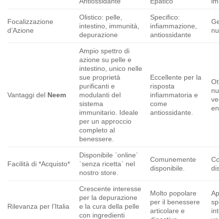
Antiossidante
Epatico
im
Olistico: pelle,
Specifico:
Focalizzazione
Ge
intestino, immunità,
infiammazione,
d’Azione
nu
depurazione
antiossidante
Ampio spettro di
azione su pelle e
intestino, unico nelle
sue proprietà
Eccellente per la
Ot
purificanti e
risposta
nu
Vantaggi del
Neem
modulanti del
infiammatoria e
ve
sistema
come
en
immunitario. Ideale
antiossidante.
per un approccio
completo al
benessere.
Disponibile `online`
Comunemente
C
Facilità di *Acquisto*
`senza ricetta` nel
disponibile.
di
nostro store.
Crescente interesse
Molto popolare
Ap
per la depurazione
per il benessere
sp
Rilevanza per l’Italia
e la cura della pelle
articolare e
in
con ingredienti