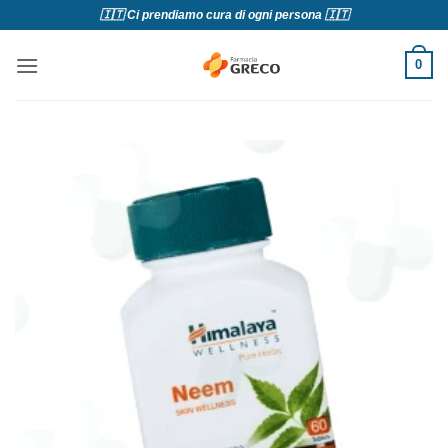
Salta
🇮🇹 Ci prendiamo cura di ogni persona 🇮🇹
ai
contenuti
0