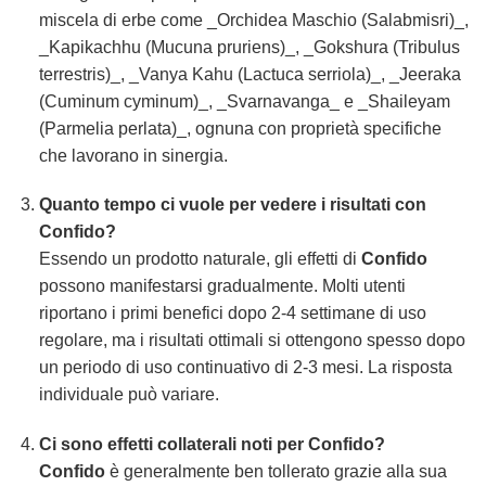
miscela di erbe come _Orchidea Maschio (Salabmisri)_,
_Kapikachhu (Mucuna pruriens)_, _Gokshura (Tribulus
terrestris)_, _Vanya Kahu (Lactuca serriola)_, _Jeeraka
(Cuminum cyminum)_, _Svarnavanga_ e _Shaileyam
(Parmelia perlata)_, ognuna con proprietà specifiche
che lavorano in sinergia.
Quanto tempo ci vuole per vedere i risultati con
Confido
?
Essendo un prodotto naturale, gli effetti di
Confido
possono manifestarsi gradualmente. Molti utenti
riportano i primi benefici dopo 2-4 settimane di uso
regolare, ma i risultati ottimali si ottengono spesso dopo
un periodo di uso continuativo di 2-3 mesi. La risposta
individuale può variare.
Ci sono effetti collaterali noti per
Confido
?
Confido
è generalmente ben tollerato grazie alla sua