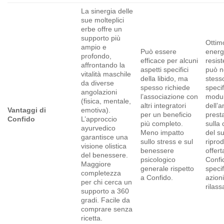
La sinergia delle
sue molteplici
erbe offre un
supporto più
Ottim
ampio e
Può essere
energ
profondo,
efficace per alcuni
resis
affrontando la
aspetti specifici
può n
vitalità maschile
della libido, ma
stess
da diverse
spesso richiede
specif
angolazioni
l’associazione con
modu
(fisica, mentale,
altri integratori
dell’a
Vantaggi di
emotiva).
per un beneficio
prest
Confido
L’approccio
più completo.
sulla
ayurvedico
Meno impatto
del s
garantisce una
sullo stress e sul
riprod
visione olistica
benessere
offert
del benessere.
psicologico
Confi
Maggiore
generale rispetto
specif
completezza
a Confido.
azioni
per chi cerca un
rilas
supporto a 360
gradi. Facile da
comprare senza
ricetta.