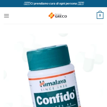
Salta
🇮🇹 Ci prendiamo cura di ogni persona 🇮🇹
ai
contenuti
0