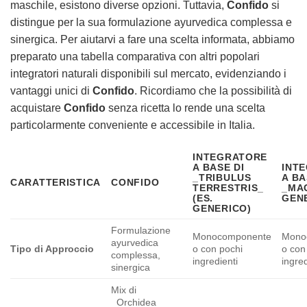
maschile, esistono diverse opzioni. Tuttavia,
Confido
si
distingue per la sua formulazione ayurvedica complessa e
sinergica. Per aiutarvi a fare una scelta informata, abbiamo
preparato una tabella comparativa con altri popolari
integratori naturali disponibili sul mercato, evidenziando i
vantaggi unici di
Confido
. Ricordiamo che la possibilità di
acquistare
Confido
senza ricetta lo rende una scelta
particolarmente conveniente e accessibile in Italia.
INTEGRATORE
A BASE DI
INT
_TRIBULUS
A BA
CARATTERISTICA
CONFIDO
TERRESTRIS_
_MAC
(ES.
GEN
GENERICO)
Formulazione
Monocomponente
Mono
ayurvedica
Tipo di Approccio
o con pochi
o con
complessa,
ingredienti
ingred
sinergica
Mix di
_Orchidea