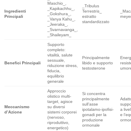
Maschio_,
_Tribulus
_Kapikachhu_,
Ingredienti
Terrestris_
_Maca
_Gokshura_,
Principali
estratto
meyen
_Vanya Kahu_,
standardizzato
_Jeeraka_,
_Svarnavanga_,
_Shaileyam_
Supporto
completo:
vitalità, salute
Principalmente
Energ
sessuale,
Benefici Principali
libido e supporto
resist
riduzione stress,
testosterone
umor
fiducia,
equilibrio
generale
Approccio
Si concentra
olistico multi-
principalmente
Adatt
target, agisce
sull’asse
suppo
Meccanismo
su diversi
ipotalamo-ipofisi-
a live
d’Azione
sistemi corporei
gonadi per la
e l’eq
(nervoso,
produzione
ormo
riproduttivo,
ormonale
energetico)