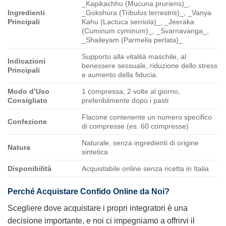
_Kapikachhu (Mucuna pruriens)_,
Ingredienti
_Gokshura (Tribulus terrestris)_, _Vanya
Principali
Kahu (Lactuca serriola)_, _Jeeraka
(Cuminum cyminum)_, _Svarnavanga_,
_Shaileyam (Parmelia perlata)_
Supporto alla vitalità maschile, al
Indicazioni
benessere sessuale, riduzione dello stress
Principali
e aumento della fiducia.
Modo d’Uso
1 compressa, 2 volte al giorno,
Consigliato
preferibilmente dopo i pasti
Flacone contenente un numero specifico
Confezione
di compresse (es. 60 compresse)
Naturale, senza ingredienti di origine
Natura
sintetica
Disponibilità
Acquistabile online senza ricetta in Italia
Perché Acquistare Confido Online da Noi?
Scegliere dove acquistare i propri integratori è una
decisione importante, e noi ci impegniamo a offrirvi il