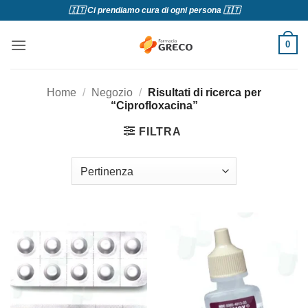
Salta
🇮🇹 Ci prendiamo cura di ogni persona 🇮🇹
ai
contenuti
0
Home
/
Negozio
/
Risultati di ricerca per
“Ciprofloxacina”
FILTRA