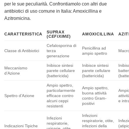
per le sue peculiarità. Confrontiamolo con altri due
antibiotici di uso comune in Italia: Amoxicillina e
Azitromicina.
SUPRAX
CARATTERISTICA
AMOXICILLINA
AZI
(
CEFIXIME
)
Cefalosporina di
Penicillina ad
Classe di Antibiotici
terza
Macro
ampio spettro
generazione
Inibisce sintesi
Inibisce sintesi
Inibis
Meccanismo
parete cellulare
parete cellulare
batter
d’Azione
(battericida)
(battericida)
(batte
Ampio spettro,
Ampio spettro,
particolarmente
Ampio
buona attività
Spettro d’Azione
efficace contro
attivi
contro Gram-
alcuni ceppi
e intr
positivi
resistenti
Infezioni
Infezioni
respiratorie, otite,
Infezi
respiratorie,
Indicazioni Tipiche
infezioni della
(atipi
urinarie, otite,