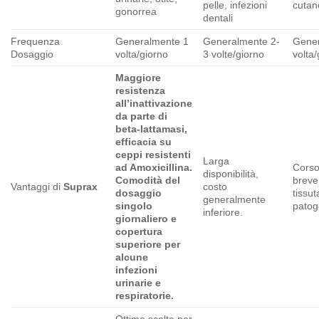
pelle, infezioni
cutan
gonorrea
dentali
Frequenza
Generalmente 1
Generalmente 2-
Gener
Dosaggio
volta/giorno
3 volte/giorno
volta/
Maggiore
resistenza
all’inattivazione
da parte di
beta-lattamasi,
efficacia su
ceppi resistenti
Larga
ad Amoxicillina.
Corso
disponibilità,
Comodità del
breve
Vantaggi di
Suprax
costo
dosaggio
tissut
generalmente
singolo
patoge
inferiore.
giornaliero e
copertura
superiore per
alcune
infezioni
urinarie e
respiratorie.
Ottima scelta per