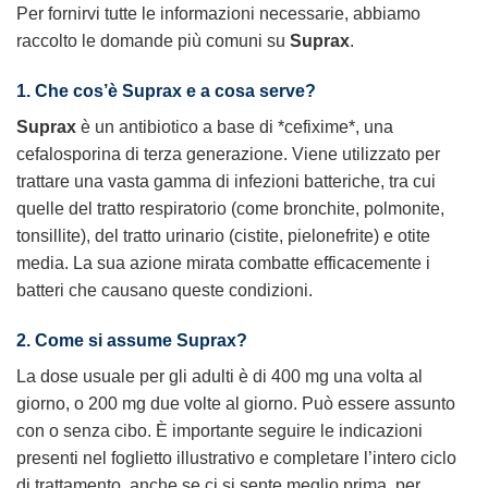
Per fornirvi tutte le informazioni necessarie, abbiamo
raccolto le domande più comuni su
Suprax
.
1. Che cos’è
Suprax
e a cosa serve?
Suprax
è un antibiotico a base di *cefixime*, una
cefalosporina di terza generazione. Viene utilizzato per
trattare una vasta gamma di infezioni batteriche, tra cui
quelle del tratto respiratorio (come bronchite, polmonite,
tonsillite), del tratto urinario (cistite, pielonefrite) e otite
media. La sua azione mirata combatte efficacemente i
batteri che causano queste condizioni.
2. Come si assume
Suprax
?
La dose usuale per gli adulti è di 400 mg una volta al
giorno, o 200 mg due volte al giorno. Può essere assunto
con o senza cibo. È importante seguire le indicazioni
presenti nel foglietto illustrativo e completare l’intero ciclo
di trattamento, anche se ci si sente meglio prima, per