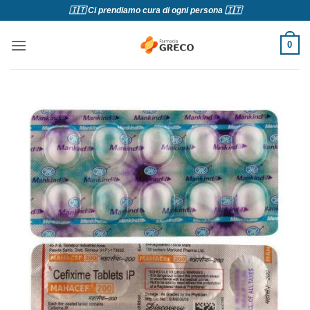
Salta
🇮🇹 Ci prendiamo cura di ogni persona 🇮🇹
ai
contenuti
0