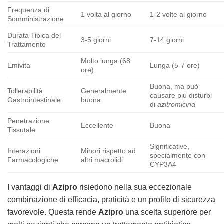
Frequenza di
1 volta al giorno
1-2 volte al giorno
Somministrazione
Durata Tipica del
3-5 giorni
7-14 giorni
Trattamento
Molto lunga (68
Emivita
Lunga (5-7 ore)
ore)
Buona, ma può
Tollerabilità
Generalmente
causare più disturbi
Gastrointestinale
buona
di
azitromicina
Penetrazione
Eccellente
Buona
Tissutale
Significative,
Interazioni
Minori rispetto ad
specialmente con
Farmacologiche
altri macrolidi
CYP3A4
I vantaggi di
Azipro
risiedono nella sua eccezionale
combinazione di efficacia, praticità e un profilo di sicurezza
favorevole. Questa rende
Azipro
una scelta superiore per