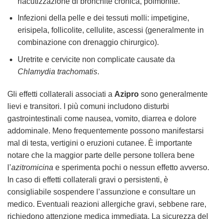
riacutizzazione di bronchite cronica, polmonite.
Infezioni della pelle e dei tessuti molli: impetigine,
erisipela, follicolite, cellulite, ascessi (generalmente in
combinazione con drenaggio chirurgico).
Uretrite e cervicite non complicate causate da
Chlamydia trachomatis
.
Gli effetti collaterali associati a
Azipro
sono generalmente
lievi e transitori. I più comuni includono disturbi
gastrointestinali come nausea, vomito, diarrea e dolore
addominale. Meno frequentemente possono manifestarsi
mal di testa, vertigini o eruzioni cutanee. È importante
notare che la maggior parte delle persone tollera bene
l’
azitromicina
e sperimenta pochi o nessun effetto avverso.
In caso di effetti collaterali gravi o persistenti, è
consigliabile sospendere l’assunzione e consultare un
medico. Eventuali reazioni allergiche gravi, sebbene rare,
richiedono attenzione medica immediata. La sicurezza del