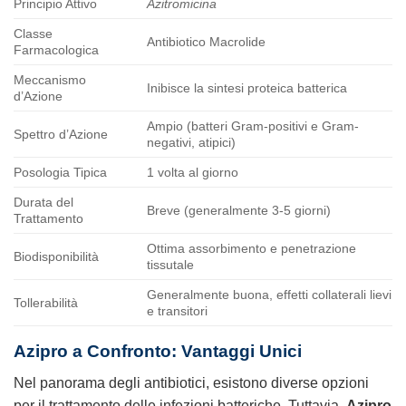
Principio Attivo
Azitromicina
Classe
Antibiotico Macrolide
Farmacologica
Meccanismo
Inibisce la sintesi proteica batterica
d’Azione
Ampio (batteri Gram-positivi e Gram-
Spettro d’Azione
negativi, atipici)
Posologia Tipica
1 volta al giorno
Durata del
Breve (generalmente 3-5 giorni)
Trattamento
Ottima assorbimento e penetrazione
Biodisponibilità
tissutale
Generalmente buona, effetti collaterali lievi
Tollerabilità
e transitori
Azipro a Confronto: Vantaggi Unici
Nel panorama degli antibiotici, esistono diverse opzioni
per il trattamento delle infezioni batteriche. Tuttavia,
Azipro