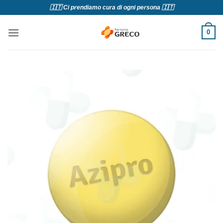
Salta
🇮🇹 Ci prendiamo cura di ogni persona 🇮🇹
ai
contenuti
0