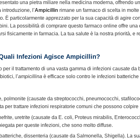
esentato una pietra miliare nella medicina moderna, offrendo u
 introduzione, l’
Ampicillin
rimane un farmaco di scelta in molte s
uto. È particolarmente apprezzato per la sua capacità di agire c
mbini. La possibilità di comprare questo farmaco online offre un
rsi fisicamente in farmacia. La tua salute è la nostra priorità, e 
Quali Infezioni Agisce
Ampicillin
?
to per il trattamento di una vasta gamma di infezioni causate da b
otici, l’
ampicillina
è efficace solo contro le infezioni batteriche 
, polmonite (causate da streptococchi, pneumococchi, stafilococc
per trattare infezioni respiratorie comuni che possono colpire per
nefrite, uretrite (causate da E. coli, Proteus mirabilis, Enterococ
egata per queste infezioni, che sono molto diffuse.
batteriche, dissenteria (causate da Salmonella, Shigella). La su