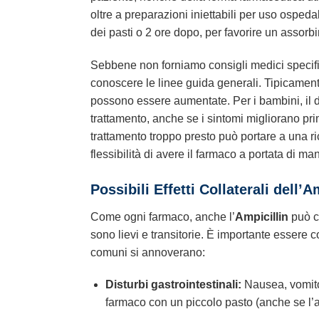
oltre a preparazioni iniettabili per uso osped
dei pasti o 2 ore dopo, per favorire un asso
Sebbene non forniamo consigli medici specifici 
conoscere le linee guida generali. Tipicamente
possono essere aumentate. Per i bambini, il d
trattamento, anche se i sintomi migliorano pri
trattamento troppo presto può portare a una ricad
flessibilità di avere il farmaco a portata di m
Possibili Effetti Collaterali dell’
Am
Come ogni farmaco, anche l’
Ampicillin
può ca
sono lievi e transitorie. È importante essere con
comuni si annoverano:
Disturbi gastrointestinali:
Nausea, vomito,
farmaco con un piccolo pasto (anche se l’