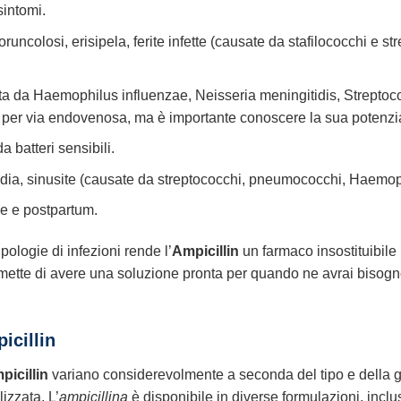
sintomi.
runcolosi, erisipela, ferite infette (causate da stafilococchi e st
ta da Haemophilus influenzae, Neisseria meningitidis, Strept
a per via endovenosa, ma è importante conoscere la sua potenzi
 batteri sensibili.
dia, sinusite (causate da streptococchi, pneumococchi, Haemoph
he e postpartum.
ipologie di infezioni rende l’
Ampicillin
un farmaco insostituibile 
rmette di avere una soluzione pronta per quando ne avrai bisogno
icillin
picillin
variano considerevolmente a seconda del tipo e della gra
izzata. L’
ampicillina
è disponibile in diverse formulazioni, incl