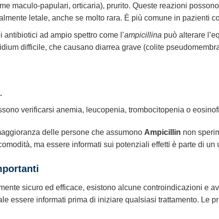
e maculo-papulari, orticaria), prurito. Queste reazioni possono v
almente letale, anche se molto rara. È più comune in pazienti con 
i antibiotici ad ampio spettro come l’
ampicillina
può alterare l’equ
ridium difficile, che causano diarrea grave (colite pseudomembra
.
ossono verificarsi anemia, leucopenia, trombocitopenia o eosinofi
 maggioranza delle persone che assumono
Ampicillin
non sperime
 comodità, ma essere informati sui potenziali effetti è parte di u
mportanti
ente sicuro ed efficace, esistono alcune controindicazioni e av
le essere informati prima di iniziare qualsiasi trattamento. Le p