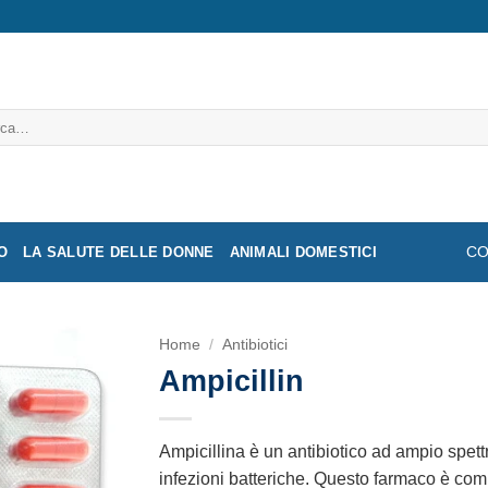
a:
O
LA SALUTE DELLE DONNE
ANIMALI DOMESTICI
CO
Home
/
Antibiotici
Ampicillin
Ampicillina è un antibiotico ad ampio spet
infezioni batteriche. Questo farmaco è comu