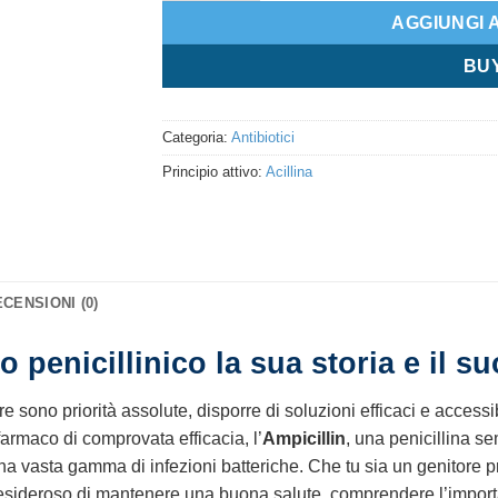
AGGIUNGI 
BU
Categoria:
Antibiotici
Principio attivo:
Acillina
CENSIONI (0)
 penicillinico la sua storia e il su
e sono priorità assolute, disporre di soluzioni efficaci e accessi
armaco di comprovata efficacia, l’
Ampicillin
, una penicillina s
 una vasta gamma di infezioni batteriche. Che tu sia un genitore pr
sideroso di mantenere una buona salute, comprendere l’importan