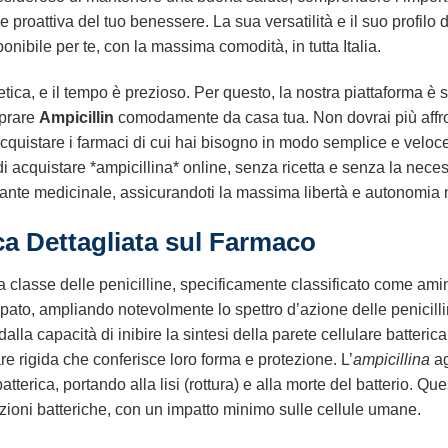
 proattiva del tuo benessere. La sua versatilità e il suo profilo
onibile per te, con la massima comodità, in tutta Italia.
tica, e il tempo è prezioso. Per questo, la nostra piattaforma è s
mprare
Ampicillin
comodamente da casa tua. Non dovrai più affr
cquistare i farmaci di cui hai bisogno in modo semplice e veloc
 di acquistare *ampicillina* online, senza ricetta e senza la neces
nte medicinale, assicurandoti la massima libertà e autonomia ne
a Dettagliata sul Farmaco
 classe delle penicilline, specificamente classificato come amino
ppato, ampliando notevolmente lo spettro d’azione delle penicill
alla capacità di inibire la sintesi della parete cellulare batterica
e rigida che conferisce loro forma e protezione. L’
ampicillina
ag
batterica, portando alla lisi (rottura) e alla morte del batterio.
zioni batteriche, con un impatto minimo sulle cellule umane.