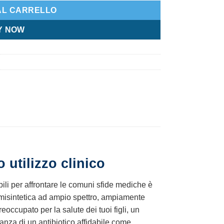
AL CARRELLO
Y NOW
o utilizzo clinico
bili per affrontare le comuni sfide mediche è
emisintetica ad ampio spettro, ampiamente
eoccupato per la salute dei tuoi figli, un
za di un antibiotico affidabile come