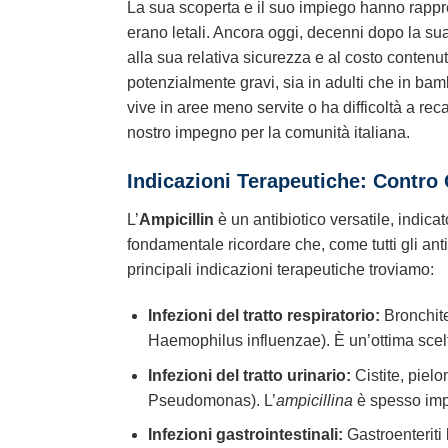
La sua scoperta e il suo impiego hanno rappr
erano letali. Ancora oggi, decenni dopo la sua
alla sua relativa sicurezza e al costo conten
potenzialmente gravi, sia in adulti che in ba
vive in aree meno servite o ha difficoltà a reca
nostro impegno per la comunità italiana.
Indicazioni Terapeutiche: Contro 
L’
Ampicillin
è un antibiotico versatile, indica
fondamentale ricordare che, come tutti gli antibi
principali indicazioni terapeutiche troviamo:
Infezioni del tratto respiratorio:
Bronchite
Haemophilus influenzae). È un’ottima scelta 
Infezioni del tratto urinario:
Cistite, pielo
Pseudomonas). L’
ampicillina
è spesso impi
Infezioni gastrointestinali:
Gastroenteriti 