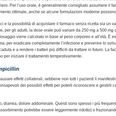
aliero. Per l’uso orale, è generalmente consigliato assumere il 
rbimento ottimale, anche se alcune formulazioni moderne possono
e la possibilità di acquistare il farmaco senza ricetta sia un vant
, per gli adulti, la dose orale può variare da 250 mg a 500 mg og
osaggio viene calcolato in base al peso corporeo e all’età. È ess
ma, per eradicare completamente l’infezione e prevenire lo svilup
uta e a rendere i batteri più difficili da trattare in futuro. La fa
ano per iniziare il trattamento tempestivamente.
picillin
usare effetti collaterali, sebbene non tutti i pazienti li manifes
sapevoli dei possibili effetti per poterli riconoscere e gestirli cor
 diarrea, dolore addominale. Questi sono spesso i più frequent
assorbimento potrebbe essere leggermente ridotto) o frazionando