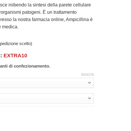
gisce inibendo la sintesi della parete cellulare
crorganismi patogeni. È un trattamento
 Presso la nostra farmacia online, Ampicillina è
e medica.
pedizione scelto)
n:
EXTRA10
ianti di confezionamento.
SVUOTA