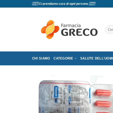
Salta
🇮🇹 Ci prendiamo cura di ogni persona 🇮🇹
ai
contenuti
Cerc
CHI SIAMO
CATEGORIE
SALUTE DELL’UOM