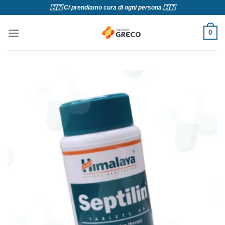
Salta
🇮🇹 Ci prendiamo cura di ogni persona 🇮🇹
ai
contenuti
0