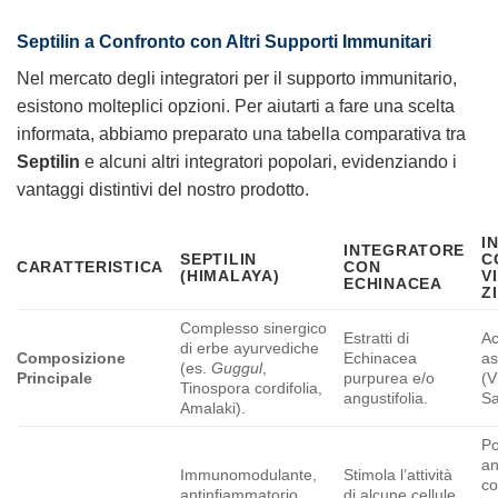
Septilin a Confronto con Altri Supporti Immunitari
Nel mercato degli integratori per il supporto immunitario,
esistono molteplici opzioni. Per aiutarti a fare una scelta
informata, abbiamo preparato una tabella comparativa tra
Septilin
e alcuni altri integratori popolari, evidenziando i
vantaggi distintivi del nostro prodotto.
I
INTEGRATORE
SEPTILIN
C
CARATTERISTICA
CON
(HIMALAYA)
V
ECHINACEA
Z
Complesso sinergico
Estratti di
Ac
di erbe ayurvediche
Composizione
Echinacea
as
(es.
Guggul
,
Principale
purpurea e/o
(V
Tinospora cordifolia,
angustifolia.
Sa
Amalaki).
Po
an
Immunomodulante,
Stimola l’attività
co
antinfiammatorio,
di alcune cellule