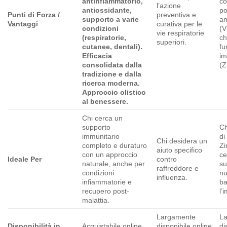
antinfiammatorio,
co
l’azione
antiossidante,
po
Punti di Forza /
preventiva e
supporto a varie
an
Vantaggi
curativa per le
condizioni
(V
vie respiratorie
(respiratorie,
ch
superiori.
cutanee, dentali).
fu
Efficacia
im
consolidata dalla
(Z
tradizione e dalla
ricerca moderna.
Approccio olistico
al benessere.
Chi cerca un
supporto
Ch
immunitario
di
Chi desidera un
completo e duraturo
Zi
aiuto specifico
con un approccio
ce
Ideale Per
contro
naturale, anche per
su
raffreddore e
condizioni
nu
influenza.
infiammatorie e
ba
recupero post-
l’
malattia.
Largamente
L
Disponibilità in
Acquistabile online
disponibile online
di