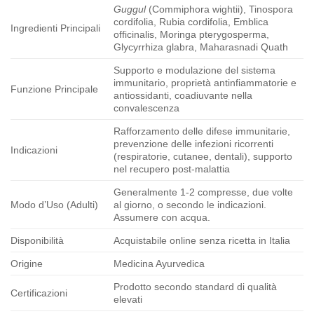
Guggul
(Commiphora wightii), Tinospora
cordifolia, Rubia cordifolia, Emblica
Ingredienti Principali
officinalis, Moringa pterygosperma,
Glycyrrhiza glabra, Maharasnadi Quath
Supporto e modulazione del sistema
immunitario, proprietà antinfiammatorie e
Funzione Principale
antiossidanti, coadiuvante nella
convalescenza
Rafforzamento delle difese immunitarie,
prevenzione delle infezioni ricorrenti
Indicazioni
(respiratorie, cutanee, dentali), supporto
nel recupero post-malattia
Generalmente 1-2 compresse, due volte
Modo d’Uso (Adulti)
al giorno, o secondo le indicazioni.
Assumere con acqua.
Disponibilità
Acquistabile online senza ricetta in Italia
Origine
Medicina Ayurvedica
Prodotto secondo standard di qualità
Certificazioni
elevati