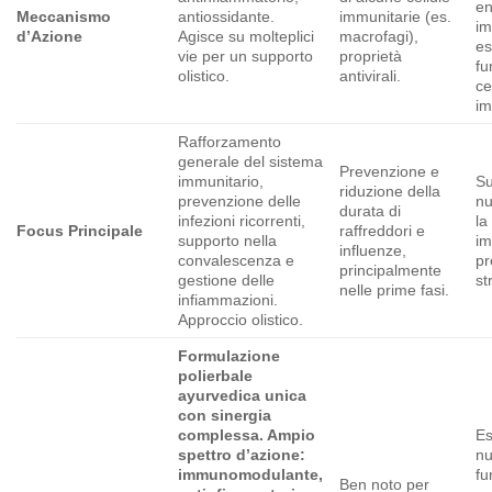
en
Meccanismo
antiossidante.
immunitarie (es.
im
d’Azione
Agisce su molteplici
macrofagi),
es
vie per un supporto
proprietà
fu
olistico.
antivirali.
ce
im
Rafforzamento
generale del sistema
Prevenzione e
immunitario,
Su
riduzione della
prevenzione delle
nu
durata di
infezioni ricorrenti,
la
Focus Principale
raffreddori e
supporto nella
im
influenze,
convalescenza e
pr
principalmente
gestione delle
st
nelle prime fasi.
infiammazioni.
Approccio olistico.
Formulazione
polierbale
ayurvedica unica
con sinergia
complessa. Ampio
Es
spettro d’azione:
n
immunomodulante,
fu
Ben noto per