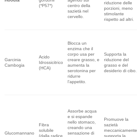
riduzione delle
(*P57*)
centro della
porzioni, meno
sazietà nel
stimolante
cervello.
rispetto ad altri.
Blocca un
enzima che il
corpo usa per
Supporta la
Acido
Garcinia
creare grasso, e
riduzione del
Idrossicitrico
Cambogia
aumenta la
grasso e del
(HCA)
serotonina per
desiderio di cibo.
ridurre
l’appetito.
Assorbe acqua
e si espande
Promuove la
nello stomaco,
Fibra
sazietà
creando una
solubile
meccanicamente
Glucomannano
sensazione di
(dalla radice
supporta la