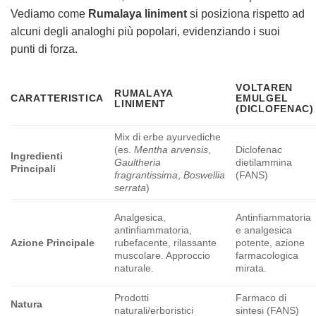
Vediamo come
Rumalaya liniment
si posiziona rispetto ad
alcuni degli analoghi più popolari, evidenziando i suoi
punti di forza.
VOLTAREN
RUMALAYA
CARATTERISTICA
EMULGEL
LINIMENT
(DICLOFENAC)
Mix di erbe ayurvediche
(es.
Mentha arvensis
,
Diclofenac
Ingredienti
Gaultheria
dietilammina
Principali
fragrantissima
,
Boswellia
(FANS)
serrata
)
Analgesica,
Antinfiammatoria
antinfiammatoria,
e analgesica
Azione Principale
rubefacente, rilassante
potente, azione
muscolare. Approccio
farmacologica
naturale.
mirata.
Prodotti
Farmaco di
Natura
naturali/erboristici
sintesi (FANS)