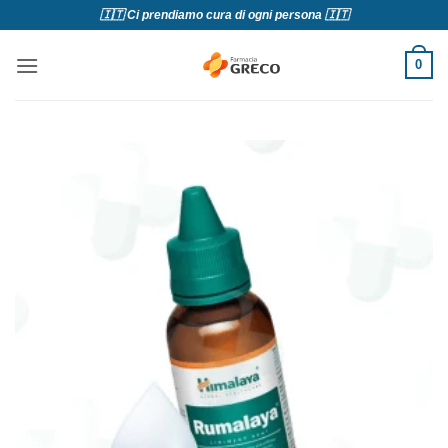
Salta
🇮🇹 Ci prendiamo cura di ogni persona 🇮🇹
ai
contenuti
0