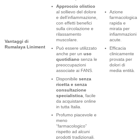
Approccio olistico
Azione
al sollievo del dolore
farmacologica
e dell’infiammazione,
rapida e
con effetti benefici
mirata per
sulla circolazione e
infiammazioni
rilassamento
acute.
muscolare.
Vantaggi di
Rumalaya Liniment
Efficacia
Può essere utilizzato
clinicamente
anche per un
uso
provata per
quotidiano
senza le
dolori di
preoccupazioni
media entità.
associate ai FANS.
Disponibile
senza
ricetta e senza
consultazione
specialistica
, facile
da acquistare online
in tutta Italia.
Profumo piacevole e
meno
“farmacologico”
rispetto ad alcuni
prodotti tradizionali.