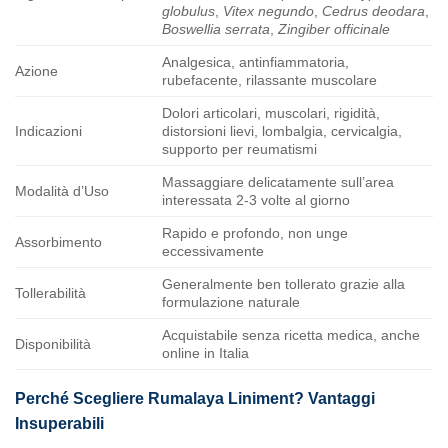
globulus
,
Vitex negundo
,
Cedrus deodara
,
Boswellia serrata
,
Zingiber officinale
Analgesica, antinfiammatoria,
Azione
rubefacente, rilassante muscolare
Dolori articolari, muscolari, rigidità,
Indicazioni
distorsioni lievi, lombalgia, cervicalgia,
supporto per reumatismi
Massaggiare delicatamente sull’area
Modalità d’Uso
interessata 2-3 volte al giorno
Rapido e profondo, non unge
Assorbimento
eccessivamente
Generalmente ben tollerato grazie alla
Tollerabilità
formulazione naturale
Acquistabile senza ricetta medica, anche
Disponibilità
online in Italia
Perché Scegliere Rumalaya Liniment? Vantaggi
Insuperabili