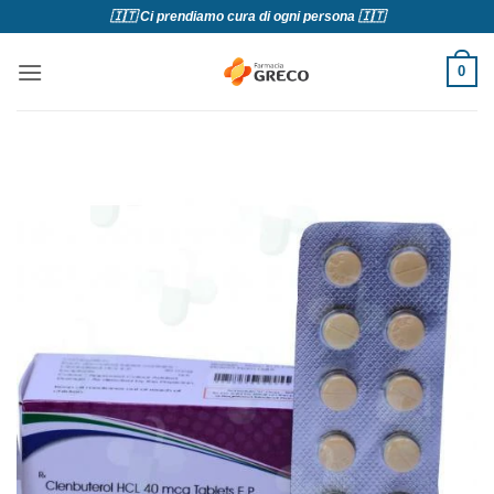
Salta
🇮🇹 Ci prendiamo cura di ogni persona 🇮🇹
ai
contenuti
0