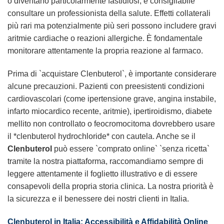
o diventano particolarmente fastidiosi, è consigliabile
consultare un professionista della salute. Effetti collaterali
più rari ma potenzialmente più seri possono includere gravi
aritmie cardiache o reazioni allergiche. È fondamentale
monitorare attentamente la propria reazione al farmaco.
Prima di `acquistare Clenbuterol`, è importante considerare
alcune precauzioni. Pazienti con preesistenti condizioni
cardiovascolari (come ipertensione grave, angina instabile,
infarto miocardico recente, aritmie), ipertiroidismo, diabete
mellito non controllato o feocromocitoma dovrebbero usare
il *clenbuterol hydrochloride* con cautela. Anche se il
Clenbuterol
può essere `comprato online` `senza ricetta`
tramite la nostra piattaforma, raccomandiamo sempre di
leggere attentamente il foglietto illustrativo e di essere
consapevoli della propria storia clinica. La nostra priorità è
la sicurezza e il benessere dei nostri clienti in Italia.
Clenbuterol in Italia: Accessibilità e Affidabilità Online