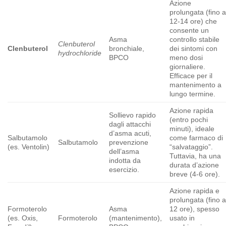
Azione
prolungata (fino 
12-14 ore) che
consente un
Asma
controllo stabile
Clenbuterol
Clenbuterol
bronchiale,
dei sintomi con
hydrochloride
BPCO
meno dosi
giornaliere.
Efficace per il
mantenimento a
lungo termine.
Azione rapida
Sollievo rapido
(entro pochi
dagli attacchi
minuti), ideale
d’asma acuti,
Salbutamolo
come farmaco di
Salbutamolo
prevenzione
(es. Ventolin)
“salvataggio”.
dell’asma
Tuttavia, ha una
indotta da
durata d’azione
esercizio.
breve (4-6 ore).
Azione rapida e
prolungata (fino 
Formoterolo
Asma
12 ore), spesso
(es. Oxis,
Formoterolo
(mantenimento),
usato in