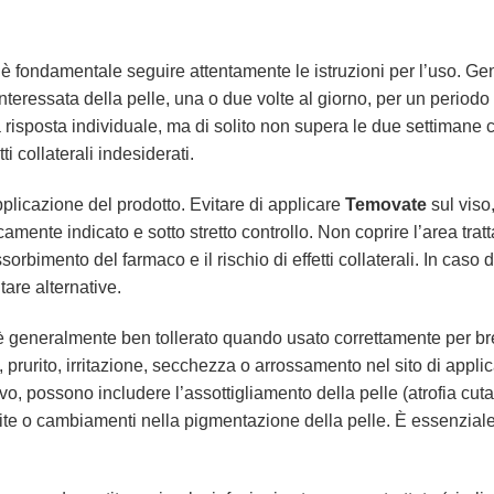
 è fondamentale seguire attentamente le istruzioni per l’uso. Ge
nteressata della pelle, una o due volte al giorno, per un periodo
a risposta individuale, ma di solito non supera le due settimane 
ti collaterali indesiderati.
plicazione del prodotto. Evitare di applicare
Temovate
sul viso
icamente indicato e sotto stretto controllo. Non coprire l’area tr
orbimento del farmaco e il rischio di effetti collaterali. In caso 
are alternative.
 generalmente ben tollerato quando usato correttamente per brevi 
rurito, irritazione, secchezza o arrossamento nel sito di applicazi
o, possono includere l’assottigliamento della pelle (atrofia cuta
colite o cambiamenti nella pigmentazione della pelle. È essenzial