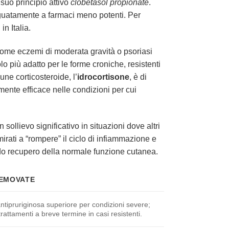
 suo principio attivo
clobetasol propionate
.
guatamente a farmaci meno potenti. Per
n Italia.
 come eczemi di moderata gravità o psoriasi
o più adatto per le forme croniche, resistenti
ne corticosteroide, l’
idrocortisone
, è di
mente efficace nelle condizioni per cui
sollievo significativo in situazioni dove altri
mirati a “rompere” il ciclo di infiammazione e
pido recupero della normale funzione cutanea.
TEMOVATE
ntipruriginosa superiore per condizioni severe;
trattamenti a breve termine in casi resistenti.