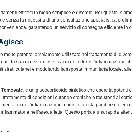
amenti efficaci in modo semplice e discreto. Per questo, siamo l
 senza la necessità di una consultazione specialistica preliminar
convenienza, garantendo un servizio di consegna efficiente in og
Agisce
se molto potente, ampiamente utilizzato nel trattamento di diverse
to per la sua eccezionale efficacia nel ridurre l’infiammazione, il
i strati cutanei e modulando la risposta immunitaria locale, alle
i
Temovate
, è un glucocorticoide sintetico che esercita potenti ef
r il trattamento di condizioni cutanee croniche e resistenti ai cor
di mediatori dell’infiammazione, come le prostaglandine e i leucot
infiammatorie nell’area affetta. Questo porta a una rapida atte