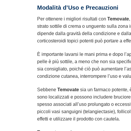
Modalità d’Uso e Precauzioni
Per ottenere i migliori risultati con
Temovate
,
strato sottile di crema o unguento sulla zona i
dipende dalla gravità della condizione e dall
corticosteroidi topici potenti può portare a effet
È importante lavarsi le mani prima e dopo l’ap
pelle è più sottile, a meno che non sia specif
sia consigliato, poiché ciò può aumentare l’ass
condizione cutanea, interrompere l’uso e valut
Sebbene
Temovate
sia un farmaco potente, è
sono localizzati e possono includere bruciore, p
spesso associati all’uso prolungato o eccessiv
piccoli vasi sanguigni (telangiectasie), folli
effetti e utilizzare il prodotto con cautela.