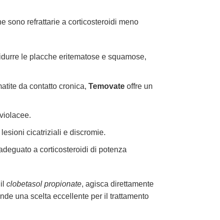
he sono refrattarie a corticosteroidi meno
ridurre le placche eritematose e squamose,
atite da contatto cronica,
Temovate
offre un
violacee.
sioni cicatriziali e discromie.
deguato a corticosteroidi di potenza
il
clobetasol propionate
, agisca direttamente
nde una scelta eccellente per il trattamento