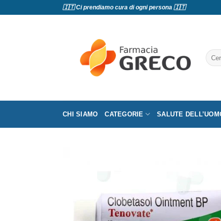
Salta
🇮🇹 Ci prendiamo cura di ogni persona 🇮🇹
ai
contenuti
Cerc
CHI SIAMO
CATEGORIE
SALUTE DELL’UOM