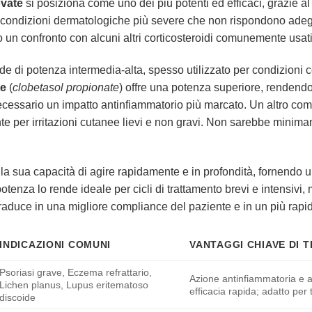
vate
si posiziona come uno dei più potenti ed efficaci, grazie al
le condizioni dermatologiche più severe che non rispondono ade
n confronto con alcuni altri corticosteroidi comunemente usati i
ide di potenza intermedia-alta, spesso utilizzato per condizioni
e
(
clobetasol propionate
) offre una potenza superiore, rendendol
cessario un impatto antinfiammatorio più marcato. Un altro comu
te per irritazioni cutanee lievi e non gravi. Non sarebbe minima
la sua capacità di agire rapidamente e in profondità, fornendo un 
otenza lo rende ideale per cicli di trattamento brevi e intensivi, 
i traduce in una migliore compliance del paziente e in un più ra
INDICAZIONI COMUNI
VANTAGGI CHIAVE DI 
Psoriasi grave, Eczema refrattario,
Azione antinfiammatoria e a
Lichen planus, Lupus eritematoso
efficacia rapida; adatto per 
discoide