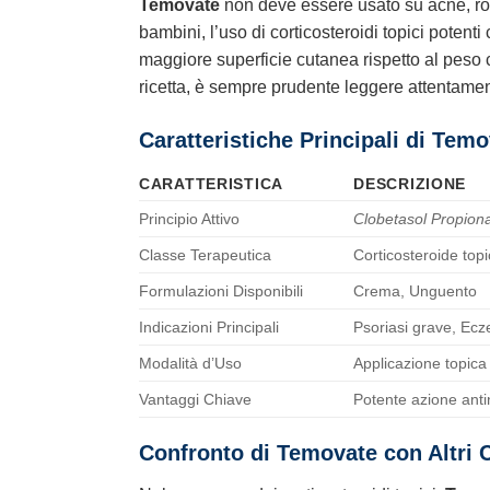
Temovate
non deve essere usato su acne, rosa
bambini, l’uso di corticosteroidi topici potent
maggiore superficie cutanea rispetto al peso 
ricetta, è sempre prudente leggere attentamente
Caratteristiche Principali di Tem
CARATTERISTICA
DESCRIZIONE
Principio Attivo
Clobetasol Propion
Classe Terapeutica
Corticosteroide top
Formulazioni Disponibili
Crema, Unguento
Indicazioni Principali
Psoriasi grave, Ecze
Modalità d’Uso
Applicazione topica 
Vantaggi Chiave
Potente azione antin
Confronto di Temovate con Altri C