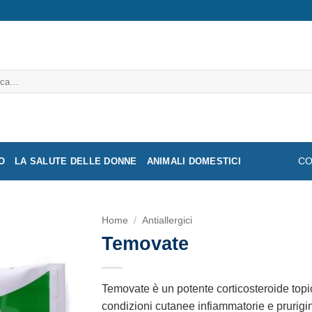
a:
O
LA SALUTE DELLE DONNE
ANIMALI DOMESTICI
CO
Home
/
Antiallergici
Temovate
Temovate è un potente corticosteroide topic
condizioni cutanee infiammatorie e prurigino