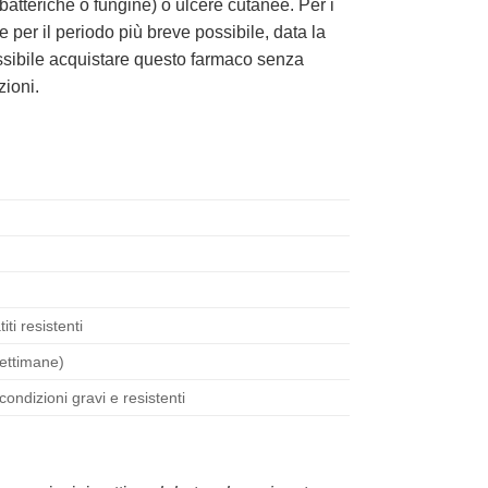
batteriche o fungine) o ulcere cutanee. Per i
per il periodo più breve possibile, data la
ossibile acquistare questo farmaco senza
zioni.
ti resistenti
settimane)
ondizioni gravi e resistenti