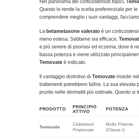
Nel panorama dei corticosteroidi topici,
Temo
Questo lo rende la scelta preferenziale per 
comprendere meglio i suoi vantaggi, facciamo u
La
betametasone valerato
è un corticostero
meno estesa. Sebbene sia efficace,
Temovat
e più severe di psoriasi ed eczema, dove è ne
bassa potenza e viene utilizzato principalmen
Temovate
è indicato.
Il vantaggio distintivo di
Temovate
risiede nel
trattamenti potrebbero fallire. La sua elevata p
prurito nelle dermatiti più ostinate. Questo s
PRINCIPIO
PRODOTTO
POTENZA
ATTIVO
Clobetasol
Molto Potente
Temovate
Propionate
(Classe I)