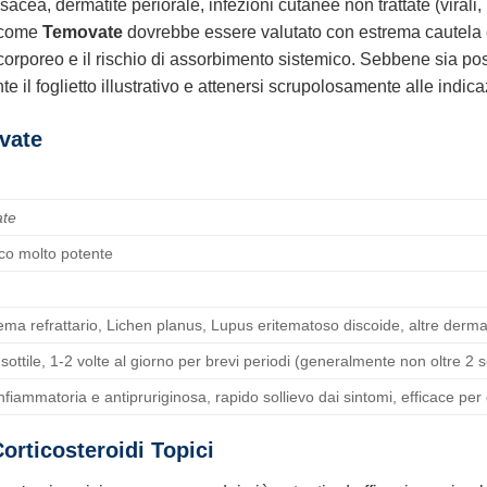
cea, dermatite periorale, infezioni cutanee non trattate (virali, 
i come
Temovate
dovrebbe essere valutato con estrema cautela e 
corporeo e il rischio di assorbimento sistemico. Sebbene sia p
 il foglietto illustrativo e attenersi scrupolosamente alle indica
ovate
ate
ico molto potente
ma refrattario, Lichen planus, Lupus eritematoso discoide, altre dermati
sottile, 1-2 volte al giorno per brevi periodi (generalmente non oltre 2 
fiammatoria e antipruriginosa, rapido sollievo dai sintomi, efficace per c
orticosteroidi Topici