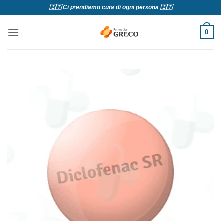
Salta
🇮🇹 Ci prendiamo cura di ogni persona 🇮🇹
ai
contenuti
0