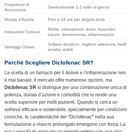
Frequenza di
Generalmente 1-2 volte al giorno
Assunzione
Durata d’Azione
Fino a 24 ore per singola dose
Artrite, osteoartrosi, dolori muscolari,
Indicazioni Comuni
traumi, dismenorrea, infiammazioni
Sollievo duraturo, migliore aderenza, livelli
Vantaggi Chiave
ematici stabili
Perché Scegliere
Diclofenac SR
?
La scelta di un farmaco per il dolore e l’infiammazione non
è mai banale. Il mercato offre numerose opzioni, ma
Diclofenac SR
si distingue per una combinazione unica di
potenza, durata d’azione e comodità che lo rende una
scelta superiore per molti pazienti. Quando si cerca un
sollievo efficace e sostenibile, specialmente per condizioni
croniche, le caratteristiche del *Diclofenac* nella sua
formulazione a rilascio prolungato emergono con forza. La
sua capacità di agire per un periodo esteso con una sola