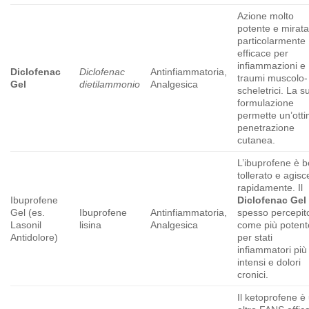
Azione molto
potente e mirata
particolarmente
efficace per
infiammazioni e
Diclofenac
Diclofenac
Antinfiammatoria,
traumi muscolo-
Gel
dietilammonio
Analgesica
scheletrici. La s
formulazione
permette un’ott
penetrazione
cutanea.
L’ibuprofene è 
tollerato e agisc
rapidamente. Il
Ibuprofene
Diclofenac Gel
Gel (es.
Ibuprofene
Antinfiammatoria,
spesso percepit
Lasonil
lisina
Analgesica
come più potent
Antidolore)
per stati
infiammatori più
intensi e dolori
cronici.
Il ketoprofene è