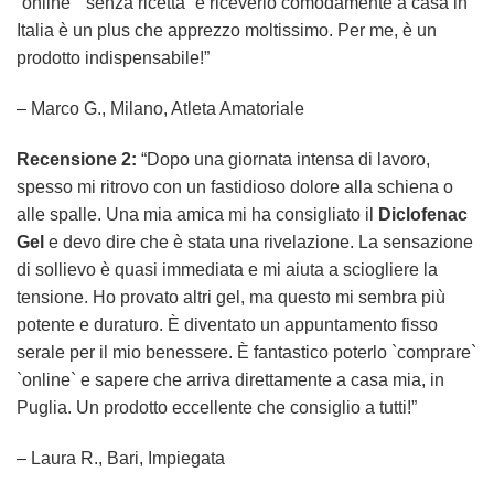
`online` `senza ricetta` e riceverlo comodamente a casa in
Italia è un plus che apprezzo moltissimo. Per me, è un
prodotto indispensabile!”
– Marco G., Milano, Atleta Amatoriale
Recensione 2:
“Dopo una giornata intensa di lavoro,
spesso mi ritrovo con un fastidioso dolore alla schiena o
alle spalle. Una mia amica mi ha consigliato il
Diclofenac
Gel
e devo dire che è stata una rivelazione. La sensazione
di sollievo è quasi immediata e mi aiuta a sciogliere la
tensione. Ho provato altri gel, ma questo mi sembra più
potente e duraturo. È diventato un appuntamento fisso
serale per il mio benessere. È fantastico poterlo `comprare`
`online` e sapere che arriva direttamente a casa mia, in
Puglia. Un prodotto eccellente che consiglio a tutti!”
– Laura R., Bari, Impiegata