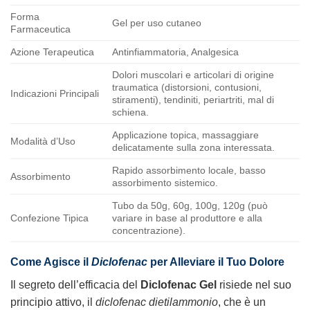
Forma
Gel per uso cutaneo
Farmaceutica
Azione Terapeutica
Antinfiammatoria, Analgesica
Dolori muscolari e articolari di origine
traumatica (distorsioni, contusioni,
Indicazioni Principali
stiramenti), tendiniti, periartriti, mal di
schiena.
Applicazione topica, massaggiare
Modalità d’Uso
delicatamente sulla zona interessata.
Rapido assorbimento locale, basso
Assorbimento
assorbimento sistemico.
Tubo da 50g, 60g, 100g, 120g (può
Confezione Tipica
variare in base al produttore e alla
concentrazione).
Come Agisce il
Diclofenac
per Alleviare il Tuo Dolore
Il segreto dell’efficacia del
Diclofenac Gel
risiede nel suo
principio attivo, il
diclofenac dietilammonio
, che è un