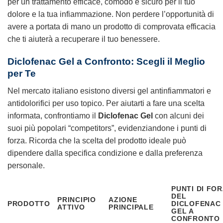
per un trattamento efficace, comodo e sicuro per il tuo
dolore e la tua infiammazione. Non perdere l’opportunità di
avere a portata di mano un prodotto di comprovata efficacia
che ti aiuterà a recuperare il tuo benessere.
Diclofenac Gel
a Confronto: Scegli il Meglio
per Te
Nel mercato italiano esistono diversi gel antinfiammatori e
antidolorifici per uso topico. Per aiutarti a fare una scelta
informata, confrontiamo il
Diclofenac Gel
con alcuni dei
suoi più popolari “competitors”, evidenziandone i punti di
forza. Ricorda che la scelta del prodotto ideale può
dipendere dalla specifica condizione e dalla preferenza
personale.
PUNTI DI FO
DEL
PRINCIPIO
AZIONE
PRODOTTO
DICLOFENAC
ATTIVO
PRINCIPALE
GEL
A
CONFRONTO