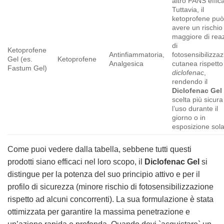
altro FANS effic
Tuttavia, il
ketoprofene pu
avere un rischio
maggiore di reaz
di
Ketoprofene
Antinfiammatoria,
fotosensibilizza
Gel (es.
Ketoprofene
Analgesica
cutanea rispetto
Fastum Gel)
diclofenac
,
rendendo il
Diclofenac Gel
scelta più sicura
l’uso durante il
giorno o in
esposizione sola
Come puoi vedere dalla tabella, sebbene tutti questi
prodotti siano efficaci nel loro scopo, il
Diclofenac Gel
si
distingue per la potenza del suo principio attivo e per il
profilo di sicurezza (minore rischio di fotosensibilizzazione
rispetto ad alcuni concorrenti). La sua formulazione è stata
ottimizzata per garantire la massima penetrazione e