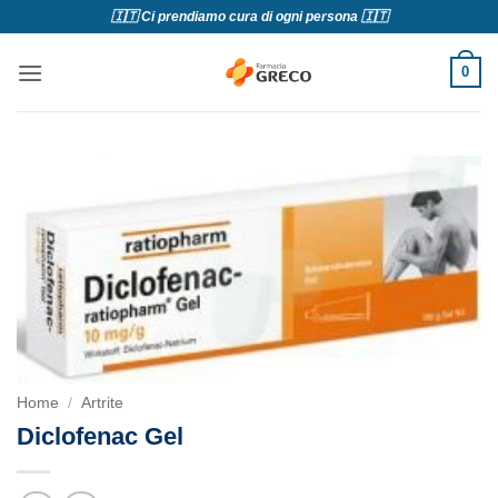
Salta
🇮🇹 Ci prendiamo cura di ogni persona 🇮🇹
ai
contenuti
0
Home
/
Artrite
Diclofenac Gel