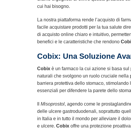
cui hai bisogno.
La nostra piattaforma rende l’acquisto di far
facile acquistare prodotti per la tua salute di
di acquisto online chiaro e intuitivo, permette
benefici e le caratteristiche che rendono
Cob
Cobix: Una Soluzione Avan
Cobix
è un farmaco la cui azione si basa sul 
naturali che svolgono un ruolo cruciale nella 
barriera protettiva dello stomaco, stimolando
essenziali per difendere la parete dello stomaco d
Il
Misoprostol
, agendo come le prostaglandine 
delle ulcere gastroduodenali, soprattutto que
in Italia e in tutto il mondo per alleviare il do
e ulcere.
Cobix
offre una protezione proattiv