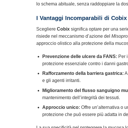
lo schema abituale, senza raddoppiare la dos
I Vantaggi Incomparabili di Cobix
Scegliere
Cobix
significa optare per una serie
risiede nel meccanismo d’azione del
Misopro
approccio olistico alla protezione della muco
Prevenzione delle ulcere da FANS:
Per i
protezione essenziale contro i danni gastr
Rafforzamento della barriera gastrica:
Au
e gli agenti irritanti.
Miglioramento del flusso sanguigno mu
mantenimento dell’integrità dei tessuti.
Approccio unico:
Offre un’alternativa o 
protezione che può essere più adatta in de
La sua specificità nel proteggere la mucosa lo