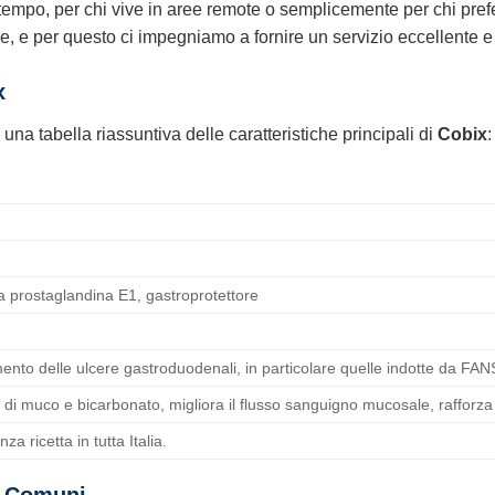
tempo, per chi vive in aree remote o semplicemente per chi prefe
re, e per questo ci impegniamo a fornire un servizio eccellente e p
x
una tabella riassuntiva delle caratteristiche principali di
Cobix
:
la prostaglandina E1, gastroprotettore
ento delle ulcere gastroduodenali, in particolare quelle indotte da FAN
 di muco e bicarbonato, migliora il flusso sanguigno mucosale, rafforza 
za ricetta in tutta Italia.
i Comuni