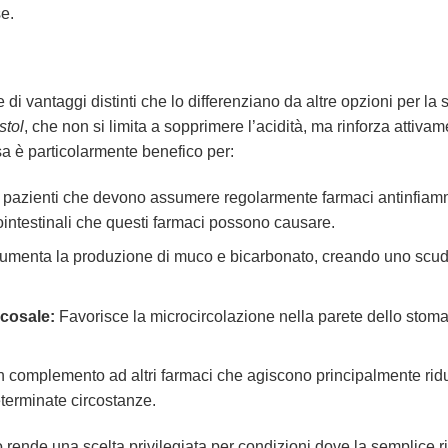
e.
 di vantaggi distinti che lo differenziano da altre opzioni per la s
stol
, che non si limita a sopprimere l’acidità, ma rinforza attiva
sa è particolarmente benefico per:
 pazienti che devono assumere regolarmente farmaci antinfiamm
ointestinali che questi farmaci possono causare.
menta la produzione di muco e bicarbonato, creando uno scudo p
cosale:
Favorisce la microcircolazione nella parete dello stomac
un complemento ad altri farmaci che agiscono principalmente ridu
terminate circostanze.
 rende una scelta privilegiata per condizioni dove la semplice r