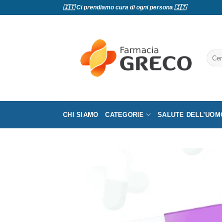
Salta
🇮🇹 Ci prendiamo cura di ogni persona 🇮🇹
ai
contenuti
Cerc
CHI SIAMO
CATEGORIE
SALUTE DELL’UOM