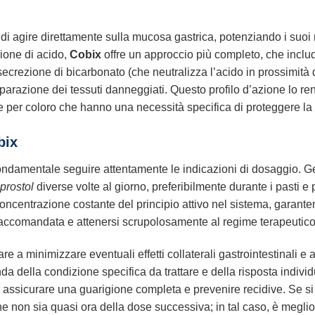
di agire direttamente sulla mucosa gastrica, potenziando i suoi m
zione di acido,
Cobix
offre un approccio più completo, che includ
secrezione di bicarbonato (che neutralizza l’acido in prossimità 
parazione dei tessuti danneggiati. Questo profilo d’azione lo r
te per coloro che hanno una necessità specifica di proteggere l
bix
fondamentale seguire attentamente le indicazioni di dosaggio. 
prostol
diverse volte al giorno, preferibilmente durante i pasti e
ncentrazione costante del principio attivo nel sistema, garant
accomandata e attenersi scrupolosamente al regime terapeutico s
e a minimizzare eventuali effetti collaterali gastrointestinali e 
a della condizione specifica da trattare e della risposta individu
r assicurare una guarigione completa e prevenire recidive. Se si
e non sia quasi ora della dose successiva; in tal caso, è meglio