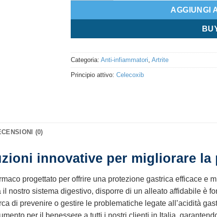
AGGIUNGI 
BU
Categoria:
Anti-infiammatori
,
Artrite
Principio attivo:
Celecoxib
CENSIONI (0)
uzioni innovative per migliorare la
farmaco progettato per offrire una protezione gastrica efficace e 
l nostro sistema digestivo, disporre di un alleato affidabile è 
a di prevenire o gestire le problematiche legate all’acidità gas
umento per il benessere a tutti i nostri clienti in Italia, garante