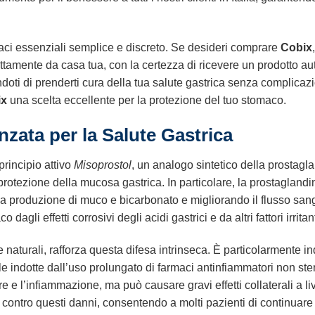
maci essenziali semplice e discreto. Se desideri comprare
Cobix
rettamente da casa tua, con la certezza di ricevere un prodotto a
ndoti di prenderti cura della tua salute gastrica senza complicazio
ix
una scelta eccellente per la protezione del tuo stomaco.
zata per la Salute Gastrica
principio attivo
Misoprostol
, un analogo sintetico della prostag
protezione della mucosa gastrica. In particolare, la prostaglandi
 la produzione di muco e bicarbonato e migliorando il flusso s
agli effetti corrosivi degli acidi gastrici e da altri fattori irritant
naturali, rafforza questa difesa intrinseca. È particolarmente in
lle indotte dall’uso prolungato di farmaci antinfiammatori non 
lore e l’infiammazione, ma può causare gravi effetti collaterali a liv
a contro questi danni, consentendo a molti pazienti di continua