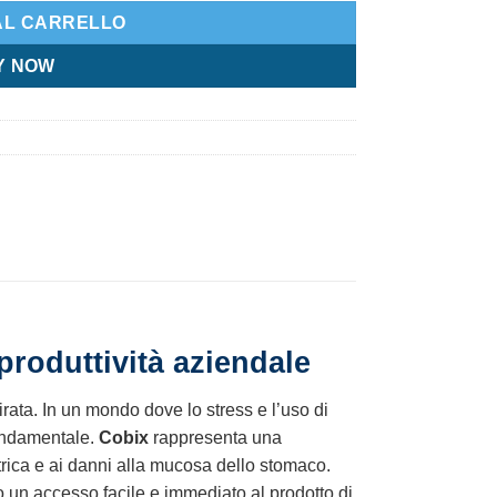
AL CARRELLO
Y NOW
 produttività aziendale
mirata. In un mondo dove lo stress e l’uso di
fondamentale.
Cobix
rappresenta una
trica e ai danni alla mucosa dello stomaco.
ndo un accesso facile e immediato al prodotto di