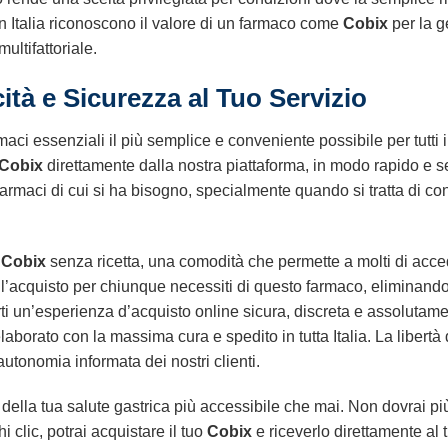
 in Italia riconoscono il valore di un farmaco come
Cobix
per la g
ultifattoriale.
tà e Sicurezza al Tuo Servizio
ci essenziali il più semplice e conveniente possibile per tutti i 
Cobix
direttamente dalla nostra piattaforma, in modo rapido e
farmaci di cui si ha bisogno, specialmente quando si tratta di c
e
Cobix
senza ricetta, una comodità che permette a molti di acce
 l’acquisto per chiunque necessiti di questo farmaco, eliminando l
irti un’esperienza d’acquisto online sicura, discreta e assoluta
laborato con la massima cura e spedito in tutta Italia. La libertà
autonomia informata dei nostri clienti.
della tua salute gastrica più accessibile che mai. Non dovrai pi
hi clic, potrai acquistare il tuo
Cobix
e riceverlo direttamente al tu